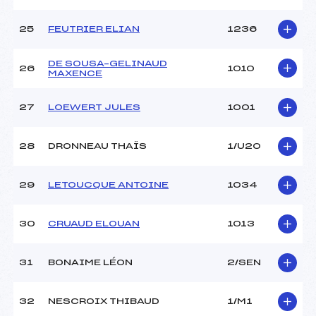
25
FEUTRIER ELIAN
1236
DE SOUSA–GELINAUD
26
1010
MAXENCE
27
LOEWERT JULES
1001
28
DRONNEAU THAÏS
1/U20
29
LETOUCQUE ANTOINE
1034
30
CRUAUD ELOUAN
1013
31
BONAIME LÉON
2/SEN
32
NESCROIX THIBAUD
1/M1