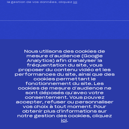
la gestion de vos données, cliquez
ici
CONTACT
Nous utilisons des cookies de
ESPACE PRESSE
mesure d’audience (Google
Analytics) afin d’analyser la
fréquentation du site, vous
Ressources
proposer du contenu vidéo et les
performances du site, ainsi que des
Pass’Neige
cookies permettant le
Projet sportif fédéral
fonctionnement du site. Les
cookies de mesure d’audience ne
Projet de performance fédéral
sont déposés qu’avec votre
Antidopage
consentement. Vous pouvez
Pôle Développement, Formation, Suivi
accepter, refuser ou personnaliser
Scientifique
vos choix à tout moment. Pour
Listes ministérielles
obtenir plus d'informations sur
notre gestion des cookies, cliquez
Pôle vie de l’athlète
ici
.
Enseignement professionnel