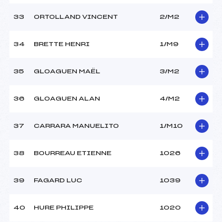
33
ORTOLLAND VINCENT
2/M2
34
BRETTE HENRI
1/M9
35
GLOAGUEN MAËL
3/M2
36
GLOAGUEN ALAN
4/M2
37
CARRARA MANUELITO
1/M10
38
BOURREAU ETIENNE
1026
39
FAGARD LUC
1039
40
HURE PHILIPPE
1020