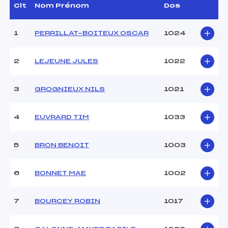
Dir. Epreuve :
DENEU PIERRE (SA)
Clt
Nom Prénom
Dos
1
PERRILLAT-BOITEUX OSCAR
1024
CARACTÉRISTIQUES DE LA PISTE
Piste :
STADE OLYMPIQUE DES
2
LEJEUNE JULES
1022
SAISIES
Distance :
10 km
Point Haut :
–
3
GROGNIEUX NILS
1021
Point Bas :
–
Montée Tot. :
–
4
EUVRARD TIM
1033
Montée Max. :
–
Homologation :
2024-26-1
5
BRON BENOIT
1003
Pénalité appliquée :
–
6
BONNET MAE
1002
Coefficient :
–
Catégorie :
U16->M12
7
BOURCEY ROBIN
1017
Style :
L