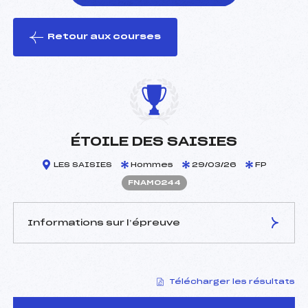
Retour aux courses
foi(s) le ski
ÉTOILE DES SAISIES
LES SAISIES
Hommes
29/03/26
FP
FNAM0244
Informations sur l’épreuve
JURY DE COMPÉTITION
Télécharger les résultats
Délégué Technique :
BOYER JEAN LUC (SA)
D.T Adjoint :
–