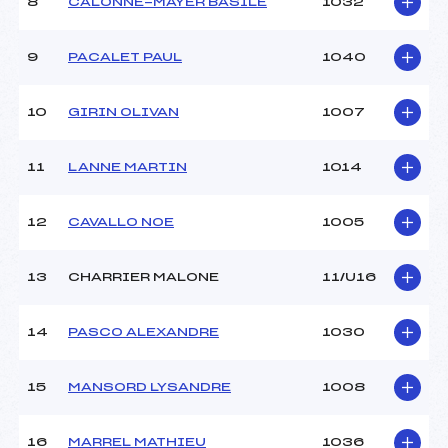
8
CALONNE-MAYER BASILE
1032
9
PACALET PAUL
1040
10
GIRIN OLIVAN
1007
11
LANNE MARTIN
1014
12
CAVALLO NOE
1005
13
CHARRIER MALONE
11/U16
14
PASCO ALEXANDRE
1030
15
MANSORD LYSANDRE
1008
16
MARREL MATHIEU
1036