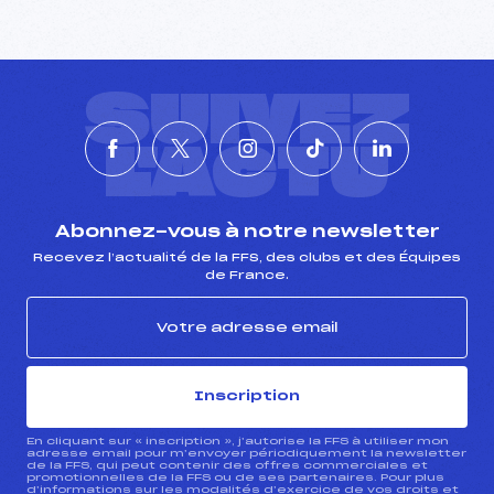
SUIVEZ
L'ACTU
Abonnez-vous à notre newsletter
Recevez l’actualité de la FFS, des clubs et des Équipes
de France.
Inscription
En cliquant sur « inscription », j’autorise la FFS à utiliser mon
adresse email pour m’envoyer périodiquement la newsletter
de la FFS, qui peut contenir des offres commerciales et
promotionnelles de la FFS ou de ses partenaires. Pour plus
d’informations sur les modalités d’exercice de vos droits et