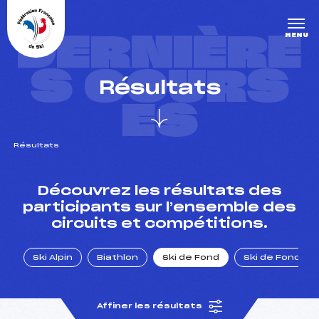
Panneau de gestion des cookies
DERNIÈRE
MENU
S COURS
Résultats
ES
Résultats
un Club
Découvrez les résultats des
participants sur l’ensemble des
circuits et compétitions.
l : un titre olympique
Ski Alpin
Biathlon
Ski de Fond
Ski de Fond Po
tions en live
Affiner les résultats