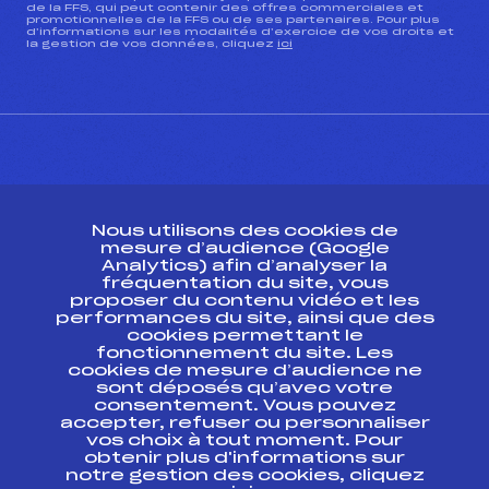
de la FFS, qui peut contenir des offres commerciales et
promotionnelles de la FFS ou de ses partenaires. Pour plus
d’informations sur les modalités d’exercice de vos droits et
la gestion de vos données, cliquez
ici
CONTACT
Nous utilisons des cookies de
ESPACE PRESSE
mesure d’audience (Google
Analytics) afin d’analyser la
fréquentation du site, vous
Ressources
proposer du contenu vidéo et les
performances du site, ainsi que des
Pass’Neige
cookies permettant le
Projet sportif fédéral
fonctionnement du site. Les
cookies de mesure d’audience ne
Projet de performance fédéral
sont déposés qu’avec votre
Antidopage
consentement. Vous pouvez
Pôle Développement, Formation, Suivi
accepter, refuser ou personnaliser
Scientifique
vos choix à tout moment. Pour
Listes ministérielles
obtenir plus d'informations sur
notre gestion des cookies, cliquez
Pôle vie de l’athlète