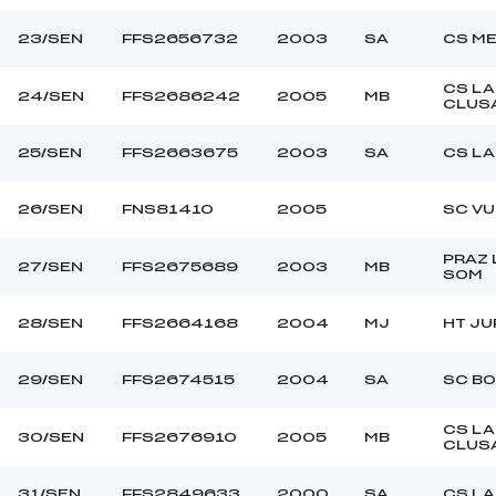
23/SEN
FFS2656732
2003
SA
CS ME
CS LA
24/SEN
FFS2686242
2005
MB
CLUS
25/SEN
FFS2663675
2003
SA
CS LA
26/SEN
FNS81410
2005
SC VU
PRAZ 
27/SEN
FFS2675689
2003
MB
SOM
28/SEN
FFS2664168
2004
MJ
HT JU
29/SEN
FFS2674515
2004
SA
SC B
CS LA
30/SEN
FFS2676910
2005
MB
CLUS
31/SEN
FFS2849633
2000
SA
CS LA