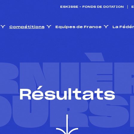
ESKISSE – FONDS DE DOTATION
E
Compétitions
Equipes de France
La Fédé
RNIÈ
Résultats
OURS