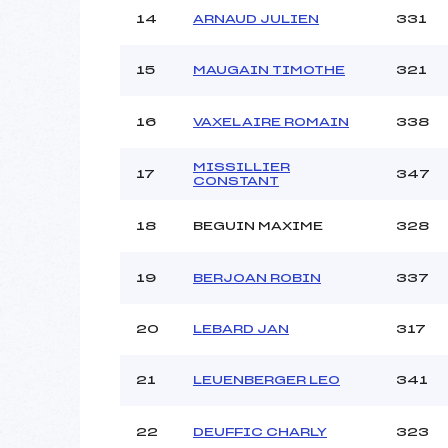
14
ARNAUD JULIEN
331
15
MAUGAIN TIMOTHE
321
16
VAXELAIRE ROMAIN
338
MISSILLIER
17
347
CONSTANT
18
BEGUIN MAXIME
328
19
BERJOAN ROBIN
337
20
LEBARD JAN
317
21
LEUENBERGER LEO
341
22
DEUFFIC CHARLY
323