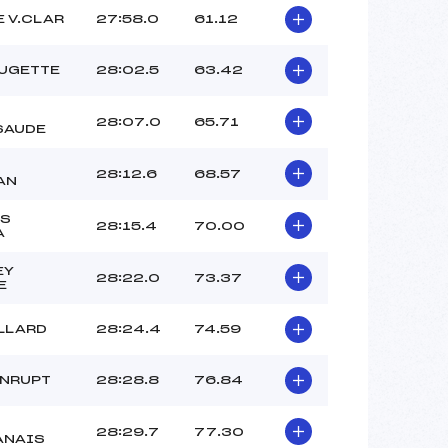
 V.CLAR
27:58.0
61.12
AUGETTE
28:02.5
63.42
28:07.0
65.71
SAUDE
D
28:12.6
68.57
AN
AS
28:15.4
70.00
A
EY
28:22.0
73.37
E
LLARD
28:24.4
74.59
ONRUPT
28:28.8
76.84
28:29.7
77.30
ANAIS