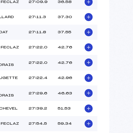
 FECLAZ
27:09.9
36.58
LLARD
27:11.3
37.30
DAT
27:11.8
37.55
 FECLAZ
27:22.0
42.76
27:22.0
42.76
DRAIS
AUGETTE
27:22.4
42.96
27:29.6
46.63
DRAIS
CHEVEL
27:39.2
51.53
 FECLAZ
27:54.5
59.34