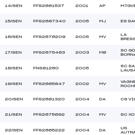
14/SEN
FFS2661537
2001
AP
MTGVE
15/SEN
FFS2687340
2005
MJ
ES S
LA
16/SEN
FFS2676209
2005
MV
BRES
SC G
17/SEN
FFS2675463
2003
MB
BORN
SC S
18/SEN
FNS81260
2005
LAUS
VAGN
19/SEN
FFS2665847
2002
MV
ROCH
20/SEN
FFS2681320
2004
DA
CS VI
21/SEN
FFS2675692
2004
MV
SC X
US
22/SEN
FFS2665222
2004
DA
AUTR