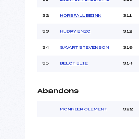
32
HORSFALL BEINN
311
33
HUDRY ENZO
312
34
SAVART STEVENSON
319
35
BELOT ELIE
314
Abandons
MONNIER CLEMENT
322