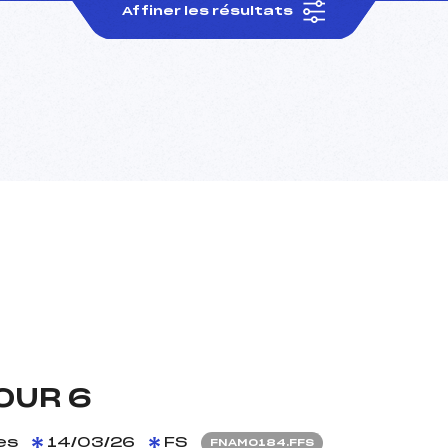
Affiner les résultats
OUR 6
es
14/03/26
FS
FNAM0184.FFS