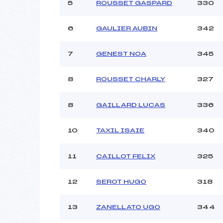
5
ROUSSET GASPARD
330
6
GAULIER AUBIN
342
7
GENEST NOA
345
8
ROUSSET CHARLY
327
8
GAILLARD LUCAS
336
10
TAXIL ISAIE
340
11
CAILLOT FELIX
325
12
SEROT HUGO
318
13
ZANELLATO UGO
344