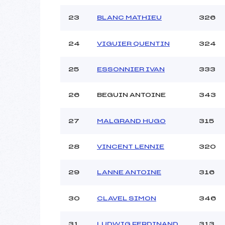
23
BLANC MATHIEU
326
24
VIGUIER QUENTIN
324
25
ESSONNIER IVAN
333
26
BEGUIN ANTOINE
343
27
MALGRAND HUGO
315
28
VINCENT LENNIE
320
29
LANNE ANTOINE
316
30
CLAVEL SIMON
346
31
LUDWIG FERDINAND
313