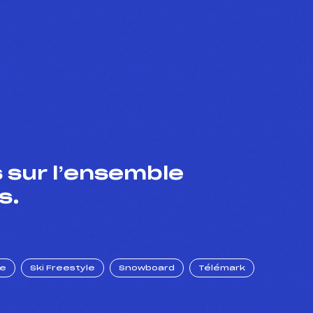
 sur l’ensemble
s.
ue
Ski Freestyle
Snowboard
Télémark