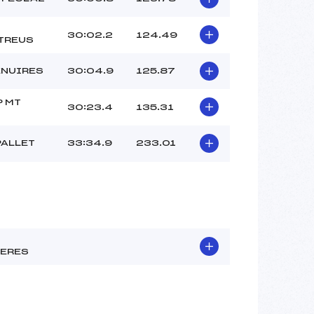
30:02.2
124.49
TREUS
ENUIRES
30:04.9
125.87
P MT
30:23.4
135.31
PALLET
33:34.9
233.01
IERES