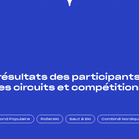
résultats des participants
es circuits et compétition
Fond Populaire
Rollerski
Saut à Ski
Combiné Nordiq