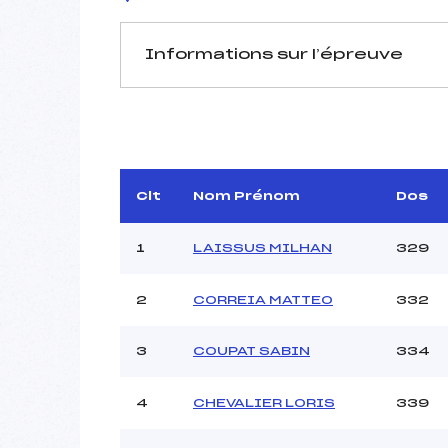
Informations sur l’épreuve
JURY DE COMPÉTITION
Délégué Technique :
D.T Adjoint :
G
Dir. Epreuve :
Clt
Nom Prénom
Dos
1
LAISSUS MILHAN
329
2
CORREIA MATTEO
332
Pénalité appliquée :
3
COUPAT SABIN
334
Coefficient :
Catégorie :
4
CHEVALIER LORIS
339
Style :