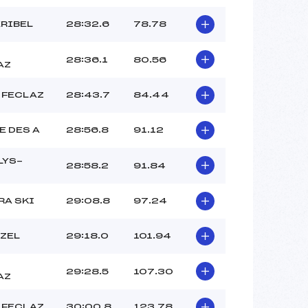
RIBEL
28:32.6
78.78
28:36.1
80.56
AZ
 FECLAZ
28:43.7
84.44
E DES A
28:56.8
91.12
LYS-
28:58.2
91.84
RA SKI
29:08.8
97.24
OZEL
29:18.0
101.94
29:28.5
107.30
AZ
 FECLAZ
30:00.8
123.78