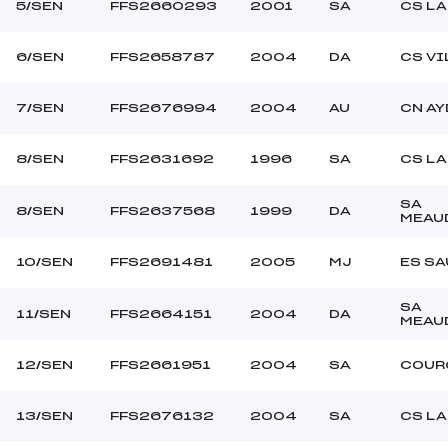
5/SEN
FFS2660293
2001
SA
CS LA
6/SEN
FFS2658787
2004
DA
CS VI
7/SEN
FFS2676994
2004
AU
CN AY
8/SEN
FFS2631692
1996
SA
CS LA
SA
8/SEN
FFS2637568
1999
DA
MEAU
10/SEN
FFS2691481
2005
MJ
ES S
SA
11/SEN
FFS2664151
2004
DA
MEAU
12/SEN
FFS2661951
2004
SA
COUR
13/SEN
FFS2676132
2004
SA
CS LA