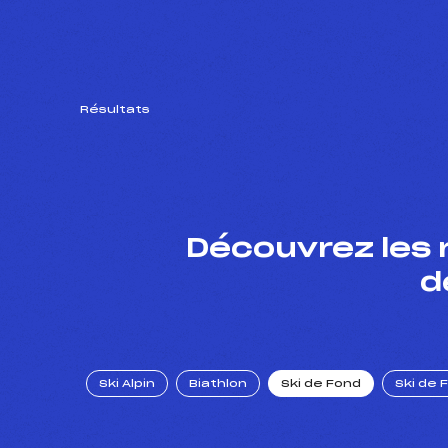
Résultats
Découvrez les 
d
Ski Alpin
Biathlon
Ski de Fond
Ski de 