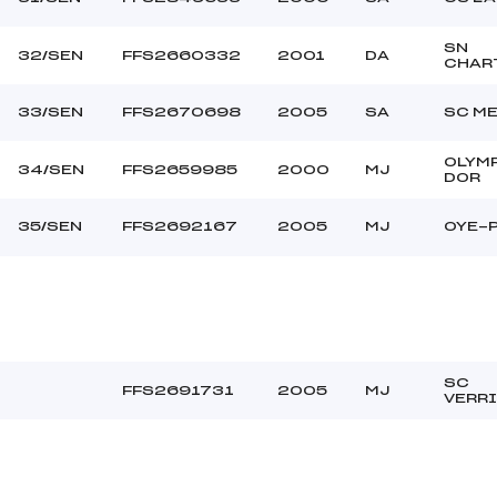
SN
32/SEN
FFS2660332
2001
DA
CHAR
33/SEN
FFS2670698
2005
SA
SC M
OLYM
34/SEN
FFS2659985
2000
MJ
DOR
35/SEN
FFS2692167
2005
MJ
OYE-
SC
FFS2691731
2005
MJ
VERR