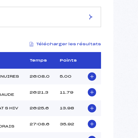
ES DE LA PISTE
Télécharger les résultats
–
10 km
–
Temps
Points
–
–
ENUIRES
26:08.0
5.00
–
–
26:21.3
11.79
SAUDE
T S HIV
26:25.6
13.98
27:08.6
35.92
DRAIS