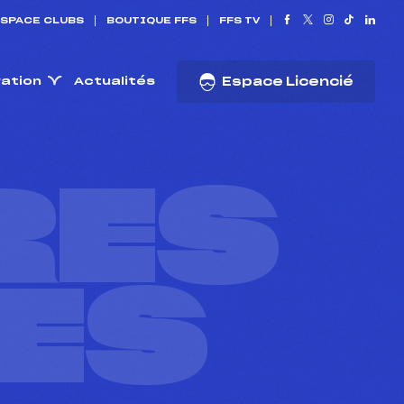
SPACE CLUBS
BOUTIQUE FFS
FFS TV
ration
Actualités
Espace Licencié
RES
ES