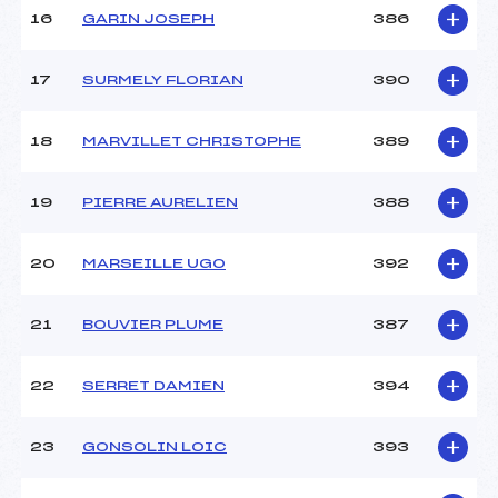
16
GARIN JOSEPH
386
17
SURMELY FLORIAN
390
18
MARVILLET CHRISTOPHE
389
19
PIERRE AURELIEN
388
20
MARSEILLE UGO
392
21
BOUVIER PLUME
387
22
SERRET DAMIEN
394
23
GONSOLIN LOIC
393