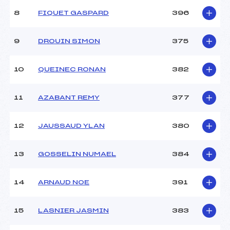
8
FIQUET GASPARD
396
9
DROUIN SIMON
375
10
QUEINEC RONAN
382
11
AZABANT REMY
377
12
JAUSSAUD YLAN
380
13
GOSSELIN NUMAEL
384
14
ARNAUD NOE
391
15
LASNIER JASMIN
383