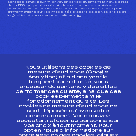
adresse email pour m’envoyer périodiquement la newsletter
de la FFS, qui peut contenir des offres commerciales et
promotionnelles de la FFS ou de ses partenaires. Pour plus
d’informations sur les modalités d’exercice de vos droits et
la gestion de vos données, cliquez
ici
CONTACT
Nous utilisons des cookies de
ESPACE PRESSE
mesure d’audience (Google
Analytics) afin d’analyser la
fréquentation du site, vous
Ressources
proposer du contenu vidéo et les
performances du site, ainsi que des
Pass’Neige
cookies permettant le
Projet sportif fédéral
fonctionnement du site. Les
cookies de mesure d’audience ne
Projet de performance fédéral
sont déposés qu’avec votre
Antidopage
consentement. Vous pouvez
Pôle Développement, Formation, Suivi
accepter, refuser ou personnaliser
Scientifique
vos choix à tout moment. Pour
Listes ministérielles
obtenir plus d'informations sur
notre gestion des cookies, cliquez