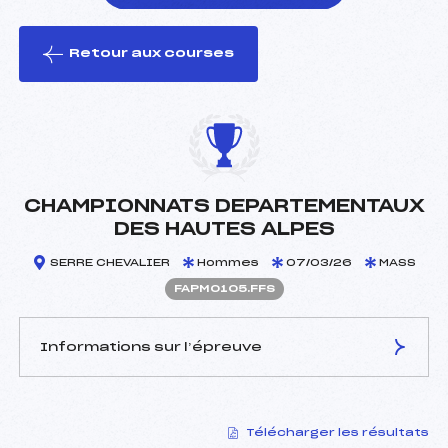
Retour aux courses
foi(s) le ski
CHAMPIONNATS DEPARTEMENTAUX
DES HAUTES ALPES
SERRE CHEVALIER
Hommes
07/03/26
MASS
FAPM0105.FFS
Informations sur l’épreuve
JURY DE COMPÉTITION
Télécharger les résultats
Délégué Technique :
HUMBERT GUILLAUME