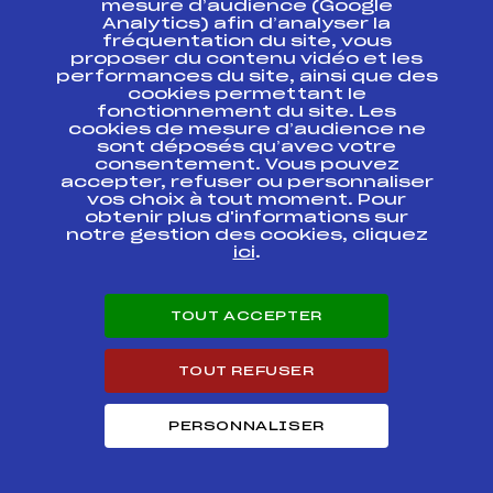
mesure d’audience (Google
Analytics) afin d’analyser la
fréquentation du site, vous
Ressources
proposer du contenu vidéo et les
performances du site, ainsi que des
Pass’Neige
cookies permettant le
Projet sportif fédéral
fonctionnement du site. Les
cookies de mesure d’audience ne
Projet de performance fédéral
sont déposés qu’avec votre
Antidopage
consentement. Vous pouvez
Pôle Développement, Formation, Suivi
accepter, refuser ou personnaliser
Scientifique
vos choix à tout moment. Pour
Listes ministérielles
obtenir plus d'informations sur
notre gestion des cookies, cliquez
Pôle vie de l’athlète
ici
.
Enseignement professionnel
Informatique et chronométrage
Circuits
TOUT ACCEPTER
Carrières
Développement des habiletés mentales
TOUT REFUSER
PERSONNALISER
© 2026 Fédération Française de Ski
Mentions légales
Politique de
confidentialité
Cookies