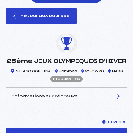
Retour aux courses
foi(s) le ski
25ème JEUX OLYMPIQUES D'HIVER
MILANO CORTINA
Hommes
21/02/26
MASS
FIS0354.FFS
Informations sur l’épreuve
JURY DE COMPÉTITION
Imprimer
Délégué Technique :
–
D.T Adjoint :
–