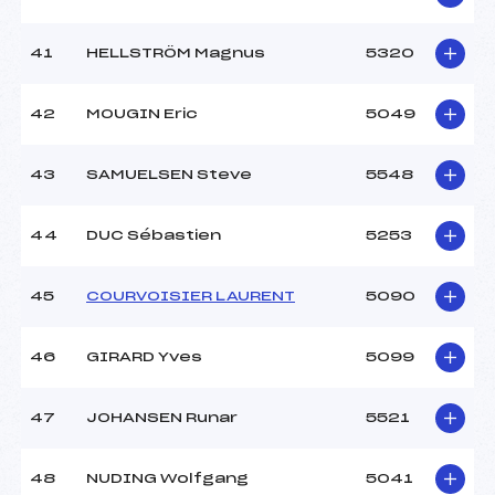
41
HELLSTRÖM Magnus
5320
42
MOUGIN Eric
5049
43
SAMUELSEN Steve
5548
44
DUC Sébastien
5253
45
COURVOISIER LAURENT
5090
46
GIRARD Yves
5099
47
JOHANSEN Runar
5521
48
NUDING Wolfgang
5041