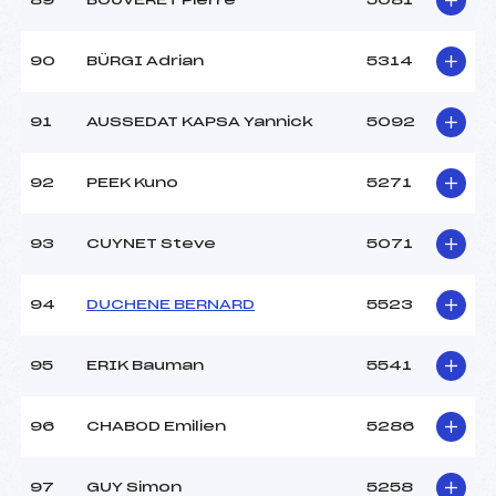
89
BOUVERET Pierre
5081
90
BÜRGI Adrian
5314
91
AUSSEDAT KAPSA Yannick
5092
92
PEEK Kuno
5271
93
CUYNET Steve
5071
94
DUCHENE BERNARD
5523
95
ERIK Bauman
5541
96
CHABOD Emilien
5286
97
GUY Simon
5258