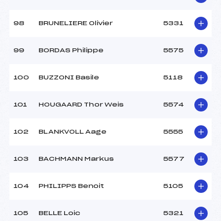
98
BRUNELIERE Olivier
5331
99
BORDAS Philippe
5575
100
BUZZONI Basile
5118
101
HOUGAARD Thor Weis
5574
102
BLANKVOLL Aage
5555
103
BACHMANN Markus
5577
104
PHILIPPS Benoit
5105
105
BELLE Loic
5321