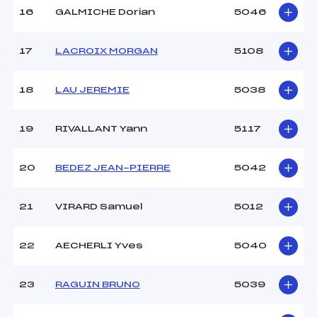
16
GALMICHE Dorian
5046
17
LACROIX MORGAN
5108
18
LAU JEREMIE
5038
19
RIVALLANT Yann
5117
20
BEDEZ JEAN-PIERRE
5042
21
VIRARD Samuel
5012
22
AECHERLI Yves
5040
23
RAGUIN BRUNO
5039