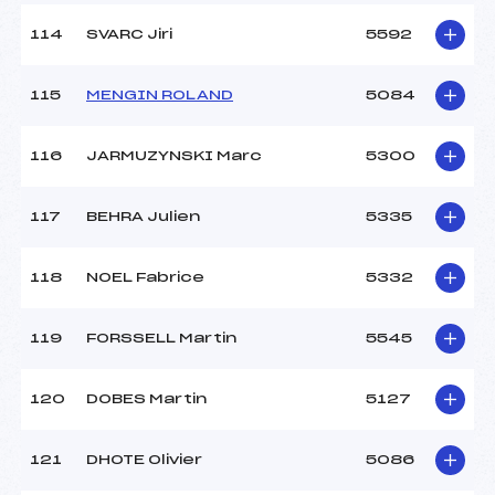
114
SVARC Jiri
5592
115
MENGIN ROLAND
5084
116
JARMUZYNSKI Marc
5300
117
BEHRA Julien
5335
118
NOEL Fabrice
5332
119
FORSSELL Martin
5545
120
DOBES Martin
5127
121
DHOTE Olivier
5086