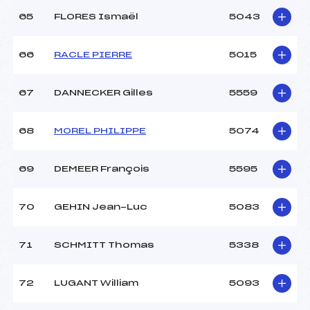
65
FLORES Ismaël
5043
66
RACLE PIERRE
5015
67
DANNECKER Gilles
5559
68
MOREL PHILIPPE
5074
69
DEMEER François
5595
70
GEHIN Jean-Luc
5083
71
SCHMITT Thomas
5338
72
LUGANT William
5093