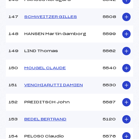
147
SCHWEITZER GILLES
5508
148
HANSEN Martin Gamborg
5599
149
LIND Thomas
5562
150
MOUGEL CLAUDE
5540
151
VENCHIARUTTI DAMIEN
5530
152
PREIDITSCH John
5587
153
BEDEL BERTRAND
5120
154
PELOSO Claudio
5576