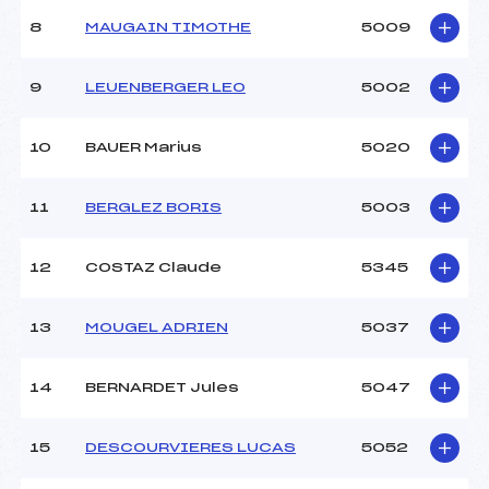
8
MAUGAIN TIMOTHE
5009
9
LEUENBERGER LEO
5002
10
BAUER Marius
5020
11
BERGLEZ BORIS
5003
12
COSTAZ Claude
5345
13
MOUGEL ADRIEN
5037
14
BERNARDET Jules
5047
15
DESCOURVIERES LUCAS
5052