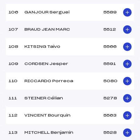
106
GANJOUR Serguei
5589
107
BRAUD JEAN MARC
5512
108
KITSING Taivo
5566
109
CORDSEN Jesper
5591
110
RICCARDO Porreca
5080
111
STEINER Célian
5278
112
VINCENT Bourquin
5563
113
MITCHELL Benjamin
5528