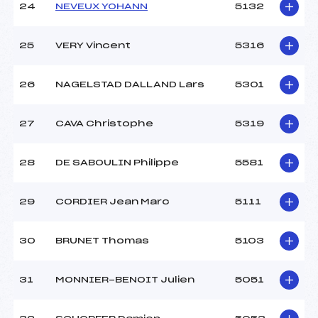
24
NEVEUX YOHANN
5132
25
VERY Vincent
5316
26
NAGELSTAD DALLAND Lars
5301
27
CAVA Christophe
5319
28
DE SABOULIN Philippe
5581
29
CORDIER Jean Marc
5111
30
BRUNET Thomas
5103
31
MONNIER-BENOIT Julien
5051