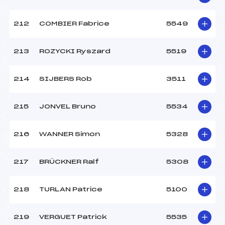
212
COMBIER Fabrice
5549
213
ROZYCKI Ryszard
5519
214
SIJBERS Rob
3511
215
JONVEL Bruno
5534
216
WANNER Simon
5328
217
BRÜCKNER Ralf
5308
218
TURLAN Patrice
5100
219
VERGUET Patrick
5535