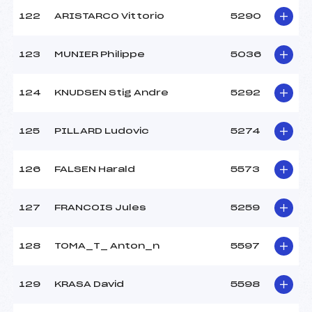
122
ARISTARCO Vittorio
5290
123
MUNIER Philippe
5036
124
KNUDSEN Stig Andre
5292
125
PILLARD Ludovic
5274
126
FALSEN Harald
5573
127
FRANCOIS Jules
5259
128
TOMA_T_ Anton_n
5597
129
KRASA David
5598