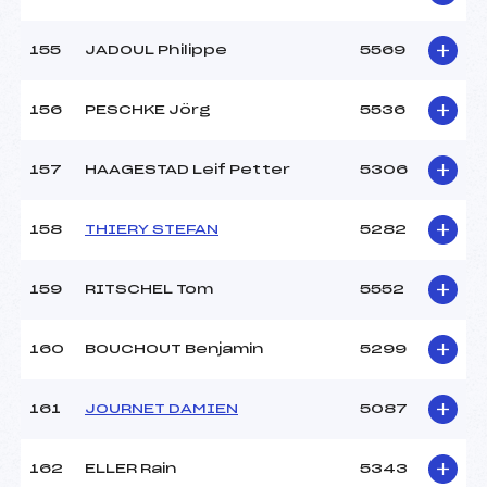
155
JADOUL Philippe
5569
156
PESCHKE Jörg
5536
157
HAAGESTAD Leif Petter
5306
158
THIERY STEFAN
5282
159
RITSCHEL Tom
5552
160
BOUCHOUT Benjamin
5299
161
JOURNET DAMIEN
5087
162
ELLER Rain
5343