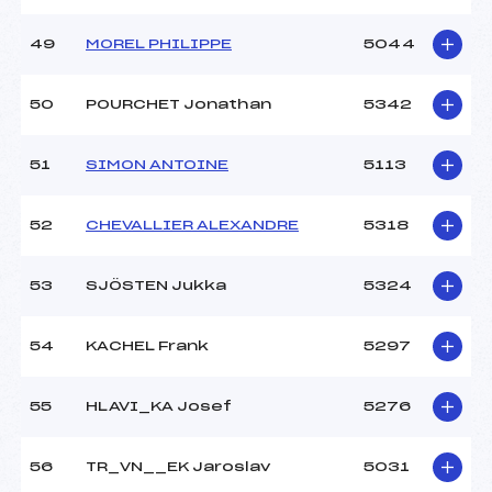
49
MOREL PHILIPPE
5044
50
POURCHET Jonathan
5342
51
SIMON ANTOINE
5113
52
CHEVALLIER ALEXANDRE
5318
53
SJÖSTEN Jukka
5324
54
KACHEL Frank
5297
55
HLAVI_KA Josef
5276
56
TR_VN__EK Jaroslav
5031