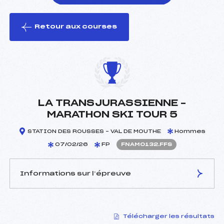
Retour aux courses
foi(s) le ski
LA TRANSJURASSIENNE –
MARATHON SKI TOUR 5
STATION DES ROUSSES – VAL DE MOUTHE
Hommes
07/02/26
FP
FNAM0132.FFS
Informations sur l’épreuve
JURY DE COMPÉTITION
Télécharger les résultats
Délégué Technique :
DURCO PETER (SLO)