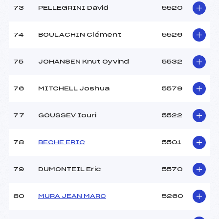
73
PELLEGRINI David
5520
74
BOULACHIN Clément
5526
75
JOHANSEN Knut Oyvind
5532
76
MITCHELL Joshua
5579
77
GOUSSEV Iouri
5522
78
BECHE ERIC
5501
79
DUMONTEIL Eric
5570
80
MURA JEAN MARC
5260