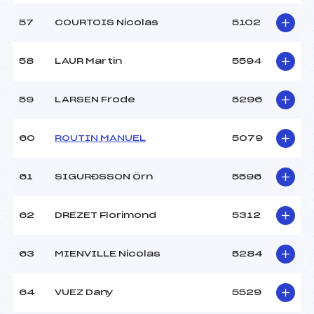
57
COURTOIS Nicolas
5102
58
LAUR Martin
5594
59
LARSEN Frode
5296
60
ROUTIN MANUEL
5079
61
SIGURÐSSON Örn
5596
62
DREZET Florimond
5312
63
MIENVILLE Nicolas
5284
64
VUEZ Dany
5529