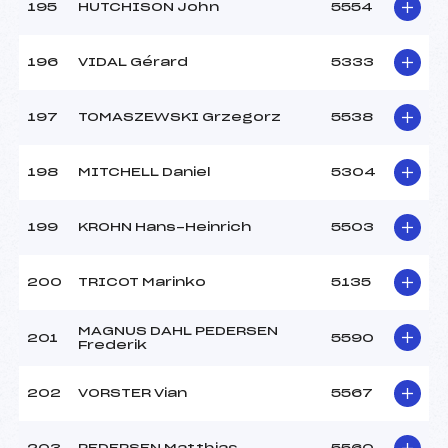
195
HUTCHISON John
5554
196
VIDAL Gérard
5333
197
TOMASZEWSKI Grzegorz
5538
198
MITCHELL Daniel
5304
199
KROHN Hans-Heinrich
5503
200
TRICOT Marinko
5135
MAGNUS DAHL PEDERSEN
201
5590
Frederik
202
VORSTER Vian
5567