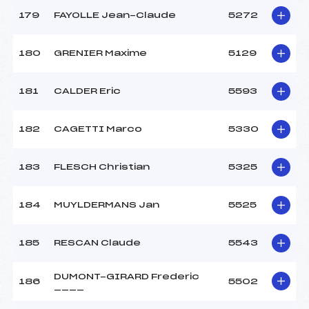
179
FAYOLLE Jean-Claude
5272
180
GRENIER Maxime
5129
181
CALDER Eric
5593
182
CAGETTI Marco
5330
183
FLESCH Christian
5325
184
MUYLDERMANS Jan
5525
185
RESCAN Claude
5543
DUMONT-GIRARD Frederic
186
5502
____