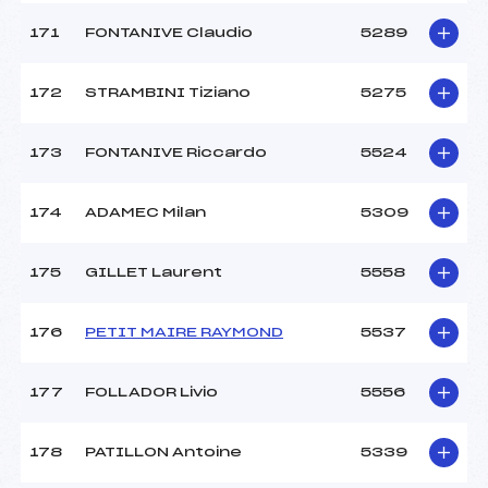
171
FONTANIVE Claudio
5289
172
STRAMBINI Tiziano
5275
173
FONTANIVE Riccardo
5524
174
ADAMEC Milan
5309
175
GILLET Laurent
5558
176
PETIT MAIRE RAYMOND
5537
177
FOLLADOR Livio
5556
178
PATILLON Antoine
5339