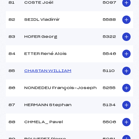
81
COSTE Joël
5097
82
SEIDL Vladimir
5588
83
HOFER Georg
5322
84
ETTER René Alois
5546
85
CHASTAN WILLIAM
5110
86
NONDEDEU François-Joseph
5255
87
HERMANN Stephan
5134
88
CHMELA_ Pavel
5506