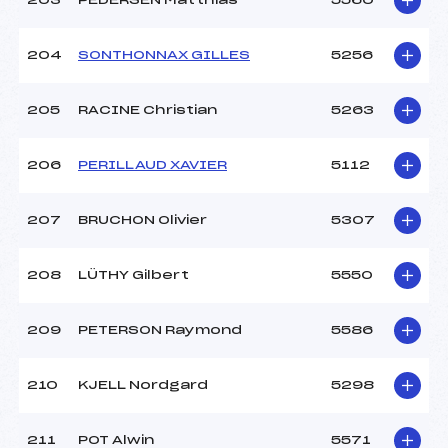
203
PEDERSEN Matthias
5560
204
SONTHONNAX GILLES
5256
205
RACINE Christian
5263
206
PERILLAUD XAVIER
5112
207
BRUCHON Olivier
5307
208
LÜTHY Gilbert
5550
209
PETERSON Raymond
5586
210
KJELL Nordgard
5298
211
POT Alwin
5571