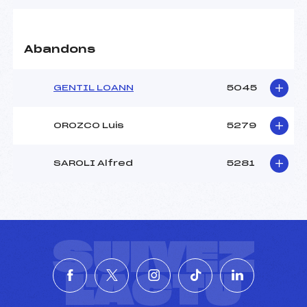
Abandons
GENTIL LOANN
5045
OROZCO Luis
5279
SAROLI Alfred
5281
SUIVEZ
L'ACTU