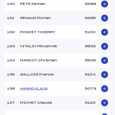
130
PETR Zeman
5288
131
RENAUD Florian
5265
132
PONCET THIERRY
5130
133
VITALIY Miroshnik
5533
134
MARCOT Christian
5539
135
GALLOIS Franck
5104
136
HANKE KLAUS
5073
137
MICHET Claude
5123