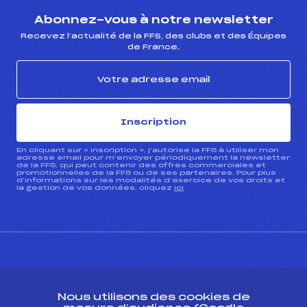
Abonnez-vous à notre newsletter
Recevez l’actualité de la FFS, des clubs et des Équipes
de France.
Inscription
En cliquant sur « inscription », j’autorise la FFS à utiliser mon
adresse email pour m’envoyer périodiquement la newsletter
de la FFS, qui peut contenir des offres commerciales et
promotionnelles de la FFS ou de ses partenaires. Pour plus
d’informations sur les modalités d’exercice de vos droits et
la gestion de vos données, cliquez
ici
CONTACT
Nous utilisons des cookies de