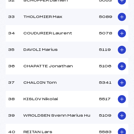
32
SCHOPFER Damien
5053
33
THOLOMIER Max
5089
34
COUDURIER Laurent
5078
35
DAVOLI Marius
5119
36
CHAPATTE Jonathan
5106
37
CHALOIN Tom
5341
38
KISLOV Nikolai
5517
39
WROLDSEN Svenn Marius Hu
5109
40
REITAN Lars
5583