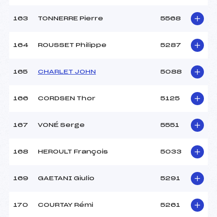
163
TONNERRE Pierre
5568
164
ROUSSET Philippe
5287
165
CHARLET JOHN
5088
166
CORDSEN Thor
5125
167
VONÉ Serge
5551
168
HEROULT François
5033
169
GAETANI Giulio
5291
170
COURTAY Rémi
5261