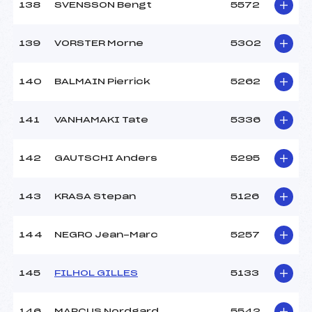
138
SVENSSON Bengt
5572
139
VORSTER Morne
5302
140
BALMAIN Pierrick
5262
141
VANHAMAKI Tate
5336
142
GAUTSCHI Anders
5295
143
KRASA Stepan
5126
144
NEGRO Jean-Marc
5257
145
FILHOL GILLES
5133
146
MARCUS Nordgard
5542