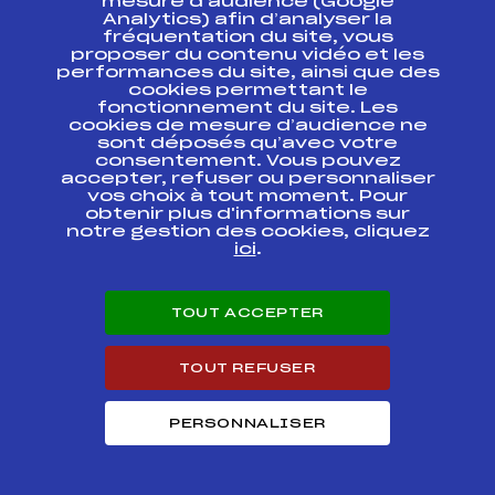
mesure d’audience (Google
ESPACE PRESSE
Analytics) afin d’analyser la
fréquentation du site, vous
proposer du contenu vidéo et les
Ressources
performances du site, ainsi que des
cookies permettant le
Pass’Neige
fonctionnement du site. Les
Projet sportif fédéral
cookies de mesure d’audience ne
Projet de performance fédéral
sont déposés qu’avec votre
consentement. Vous pouvez
Antidopage
accepter, refuser ou personnaliser
Pôle Développement, Formation, Suivi
vos choix à tout moment. Pour
Scientifique
obtenir plus d'informations sur
Listes ministérielles
notre gestion des cookies, cliquez
ici
.
Pôle vie de l’athlète
Enseignement professionnel
Informatique et chronométrage
TOUT ACCEPTER
Circuits
Carrières
TOUT REFUSER
Développement des habiletés mentales
PERSONNALISER
© 2026 Fédération Française de Ski
Mentions légales
Politique de
confidentialité
Cookies