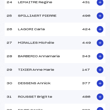
24
LEMAITRE Regine
431
25
SPILLIAERT PIERRE
496
26
LAGORI Carla
424
27
MIRALLES Michéle
449
28
BARBERIO Annamaria
343
29
TIXIER Anne Marie
147
30
DESSENS Annick
377
31
ROUSSET Brigitte
486