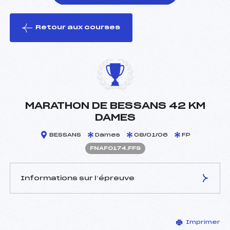
Retour aux courses
foi(s) le ski
MARATHON DE BESSANS 42 KM
DAMES
BESSANS
Dames
08/01/06
FP
FNAF0174.FFS
Informations sur l’épreuve
JURY DE COMPÉTITION
Imprimer
Délégué Technique :
MANDAROUX CHRISTIAN