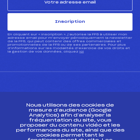
Inscription
En cliquant sur « inscription », j’autorise la FFS à utiliser mon
adresse email pour m’envoyer périodiquement la newsletter
de la FFS, qui peut contenir des offres commerciales et
promotionnelles de la FFS ou de ses partenaires. Pour plus
d’informations sur les modalités d’exercice de vos droits et
la gestion de vos données, cliquez
ici
CONTACT
Nous utilisons des cookies de
ESPACE PRESSE
mesure d’audience (Google
Analytics) afin d’analyser la
fréquentation du site, vous
Ressources
proposer du contenu vidéo et les
performances du site, ainsi que des
Pass’Neige
cookies permettant le
Projet sportif fédéral