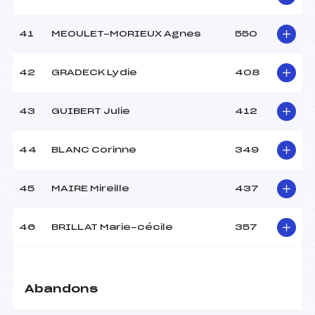
41
MEOULET-MORIEUX Agnes
550
42
GRADECK Lydie
408
43
GUIBERT Julie
412
44
BLANC Corinne
349
45
MAIRE Mireille
437
46
BRILLAT Marie-cécile
357
Abandons