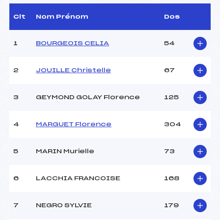
(SA)
D.T Adjoint :
–
Clt
Nom Prénom
Dos
Dir. Epreuve :
TRACQ GILBERT (SA)
1
BOURGEOIS CELIA
54
CARACTÉRISTIQUES DE LA PISTE
2
JOUILLE Christelle
67
Piste :
–
Distance :
42 km
Point Haut :
–
3
GEYMOND GOLAY Florence
125
Point Bas :
–
Montée Tot. :
–
4
MARGUET Florence
304
Montée Max. :
–
Homologation :
–
5
MARIN Murielle
73
Pénalité appliquée :
95.3500
6
LACCHIA FRANCOISE
168
Coefficient :
1400
Catégorie :
SEN/VET4
7
NEGRO SYLVIE
179
Style :
L