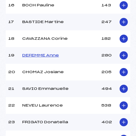
16
BOCH Pauline
143
17
BASTIDE Martine
247
18
CAVAZZANA Corine
182
19
DEFEMME Anne
280
20
CHOMAZ Josiane
205
21
SAVIO Emmanuelle
494
22
NEVEU Laurence
538
23
FRIGATO Donatella
402