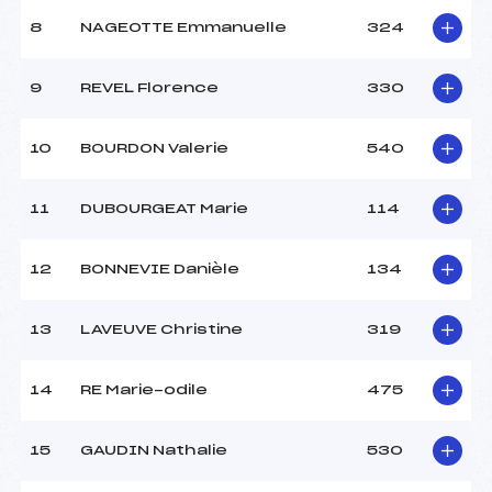
8
NAGEOTTE Emmanuelle
324
9
REVEL Florence
330
10
BOURDON Valerie
540
11
DUBOURGEAT Marie
114
12
BONNEVIE Danièle
134
13
LAVEUVE Christine
319
14
RE Marie-odile
475
15
GAUDIN Nathalie
530