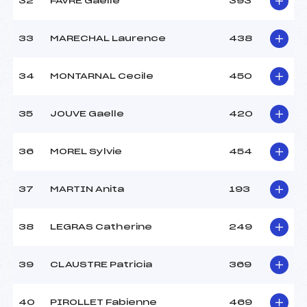
32
FAVRE Gaelle
393
33
MARECHAL Laurence
438
34
MONTARNAL Cecile
450
35
JOUVE Gaelle
420
36
MOREL Sylvie
454
37
MARTIN Anita
193
38
LEGRAS Catherine
249
39
CLAUSTRE Patricia
369
40
PIROLLET Fabienne
469