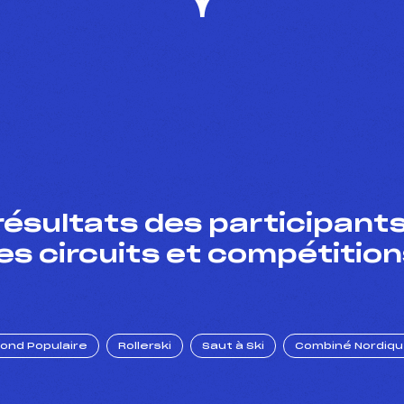
résultats des participants
es circuits et compétition
Fond Populaire
Rollerski
Saut à Ski
Combiné Nordiq