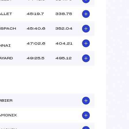
ALLET
45:19.7
338.75
NSPACH
45:40.6
352.04
47:02.6
404.21
NNAI
AYARD
49:25.5
495.12
RBIER
AMONIX