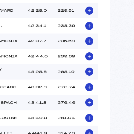
AYARD
42:28.0
229.51
.
42:34.1
233.39
AMONIX
42:37.7
235.68
AMONIX
42:44.0
239.69
Y
43:28.8
268.19
OISANS
43:32.8
270.74
NSPACH
43:41.8
276.46
LLOUISE
43:49.0
281.04
ALLET
44:41.9
314.70