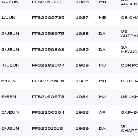
1/JEUN
FFS2161717
1988
MB
ARGEN
1/JUN
FFS2262735
1987
MB
CS CH
US
2/JEUN
FFS2258975
1988
DA
AUTRA
SA
3/JEUN
FFS2259863
1989
DA
MEAUD
4/JEUN
FFS2292504
1989
MJ
CSR P
5/SEN
FFS2195606
1985
MB
CS CH
6/SEN
FFS2160673
1984
MJ
US LA
5/JEUN
FFS2256364
1988
AP
GAP-B
SN
6/JEUN
FFS2351518
1989
DA
CHART