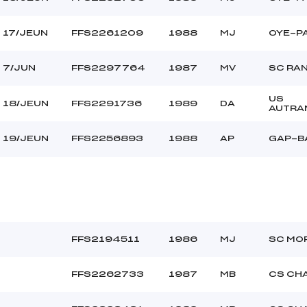
17/JEUN
FFS2261209
1988
MJ
OYE-P
7/JUN
FFS2297764
1987
MV
SC RA
US
18/JEUN
FFS2291736
1989
DA
AUTRA
19/JEUN
FFS2256893
1988
AP
GAP-B
FFS2194511
1986
MJ
SC MO
FFS2262733
1987
MB
CS CH