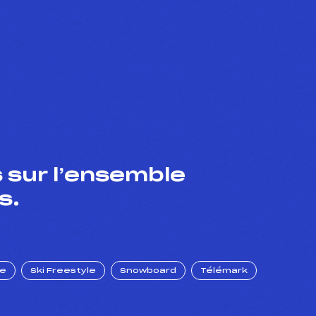
 sur l’ensemble
s.
ue
Ski Freestyle
Snowboard
Télémark