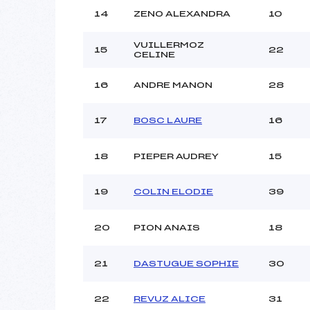
14
ZENO ALEXANDRA
10
VUILLERMOZ
15
22
CELINE
16
ANDRE MANON
28
17
BOSC LAURE
16
18
PIEPER AUDREY
15
19
COLIN ELODIE
39
20
PION ANAIS
18
21
DASTUGUE SOPHIE
30
22
REVUZ ALICE
31