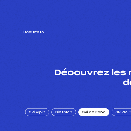
Résultats
Découvrez les 
d
Ski Alpin
Biathlon
Ski de Fond
Ski de 