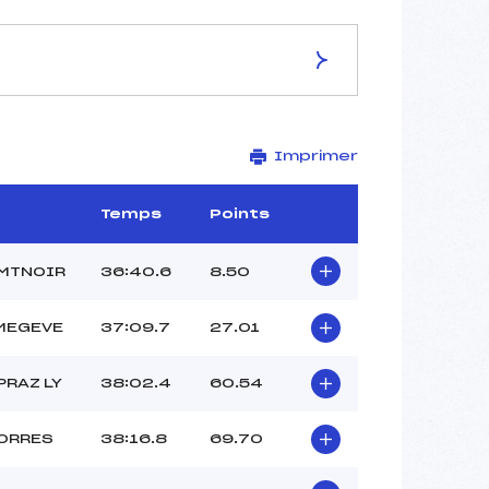
ES DE LA PISTE
Imprimer
Piste de Replis
5/5 km
1320 m
Temps
Points
1250 m
140 m
MTNOIR
36:40.6
8.50
50 m
-1
MEGEVE
37:09.7
27.01
PRAZ LY
38:02.4
60.54
ORRES
38:16.8
69.70