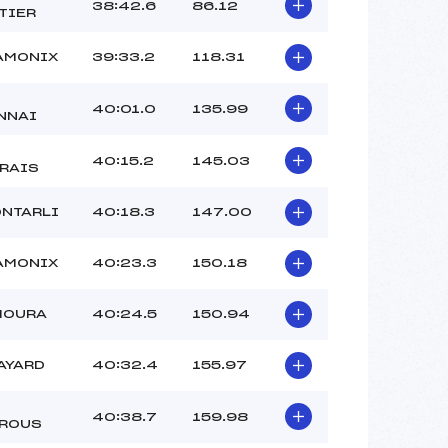
38:42.6
86.12
TIER
AMONIX
39:33.2
118.31
40:01.0
135.99
NNAI
40:15.2
145.03
RAIS
ONTARLI
40:18.3
147.00
AMONIX
40:23.3
150.18
MOURA
40:24.5
150.94
AYARD
40:32.4
155.97
40:38.7
159.98
ROUS