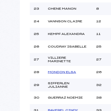
23
CHENE MANON
8
24
VANNSON CLAIRE
12
25
KEMPF ALEXANDRA
11
26
COUDRAY ISABELLE
25
VILLIERE
27
27
MARINETTE
28
MONDON ELSA
26
SIFFERLEN
29
32
JULIANNE
30
GUERRAZ NOEMIE
38
31
BAVEREL CINDY
33