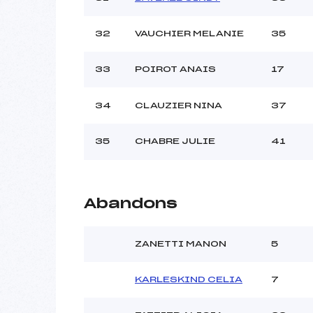
32
VAUCHIER MELANIE
35
33
POIROT ANAIS
17
34
CLAUZIER NINA
37
35
CHABRE JULIE
41
Abandons
ZANETTI MANON
5
KARLESKIND CELIA
7