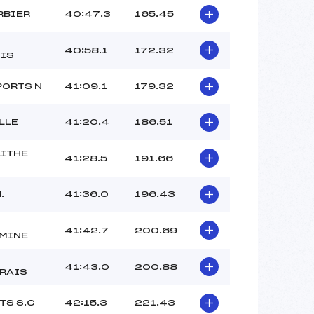
RBIER
40:47.3
165.45
40:58.1
172.32
IS
PORTS N
41:09.1
179.32
LLE
41:20.4
186.51
ITHE
41:28.5
191.66
.
41:36.0
196.43
41:42.7
200.69
MINE
41:43.0
200.88
RAIS
TS S.C
42:15.3
221.43