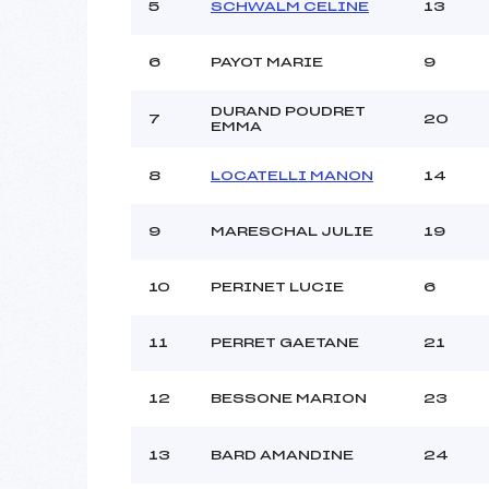
5
SCHWALM CELINE
13
6
PAYOT MARIE
9
DURAND POUDRET
7
20
EMMA
8
LOCATELLI MANON
14
9
MARESCHAL JULIE
19
10
PERINET LUCIE
6
11
PERRET GAETANE
21
12
BESSONE MARION
23
13
BARD AMANDINE
24