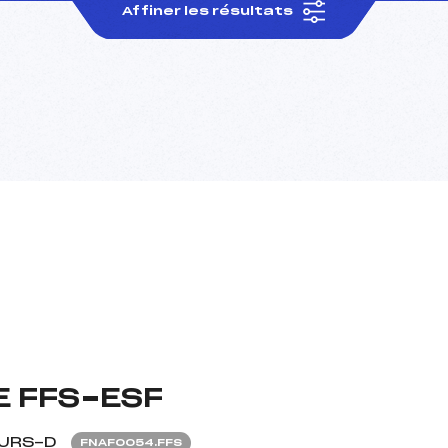
Affiner les résultats
 FFS-ESF
URS-D
FNAF0054.FFS