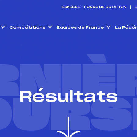
ESKISSE – FONDS DE DOTATION
E
Compétitions
Equipes de France
La Fédé
RNIÈ
Résultats
OURS