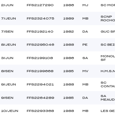
2/JUN
FFS2127290
1986
MJ
SC MO
SCNP
7/JEUN
FFS2324075
1989
MB
ROCHO
7/SEN
FFS2192140
1982
DA
GUC S
8/JEUN
FFS2295046
1988
PE
SC BEI
MONOL
3/JUN
FFS2199108
1986
SA
SF
8/SEN
FFS2199668
1985
MV
H.M.S.N
SC
9/JEUN
FFS2294021
1988
MB
CONTA
SA
9/SEN
FFS2264289
1985
DA
MEAUD
10/JEUN
FFS2293368
1988
MB
LES GE