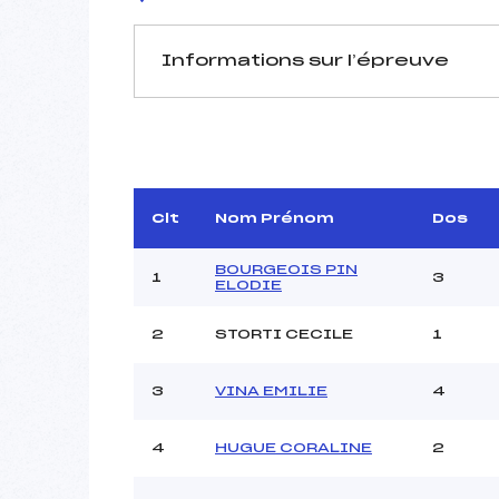
Informations sur l’épreuve
JURY DE COMPÉTITION
Délégué Technique :
D.T Adjoint :
Dir. Epreuve :
C
Clt
Nom Prénom
Dos
BOURGEOIS PIN
1
3
ELODIE
2
STORTI CECILE
1
Pénalité appliquée :
3
VINA EMILIE
4
Coefficient :
Catégorie :
4
HUGUE CORALINE
2
Style :