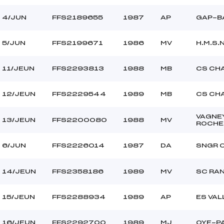
4/JUN
FFS2189655
1987
AP
GAP-B
5/JUN
FFS2199671
1986
MV
H.M.S.N
11/JEUN
FFS2293813
1988
MB
CS CH
12/JEUN
FFS2229544
1989
MB
CS CH
VAGNE
13/JEUN
FFS2200080
1988
MV
ROCHE
6/JUN
FFS2226014
1987
DA
SNGR 
14/JEUN
FFS2358186
1989
MV
SC RA
15/JEUN
FFS2288934
1989
AP
ES VA
16/JEUN
FFS2292700
1989
MJ
OYE-P