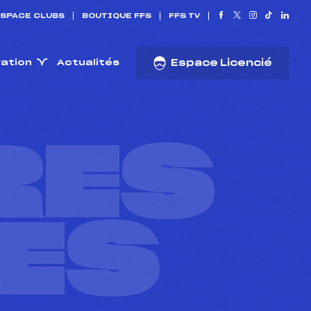
SPACE CLUBS
BOUTIQUE FFS
FFS TV
ration
Actualités
Espace Licencié
RES
ES