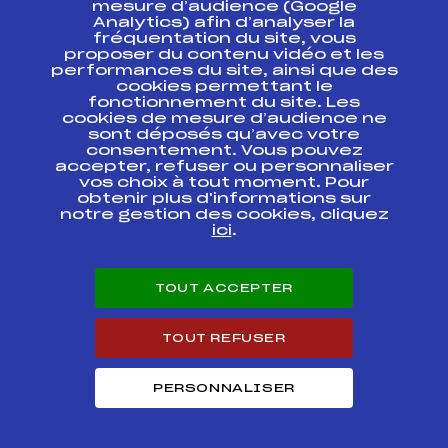
ESPACE PRESSE
mesure d’audience (Google
Analytics) afin d’analyser la
fréquentation du site, vous
Ressources
proposer du contenu vidéo et les
performances du site, ainsi que des
Pass’Neige
cookies permettant le
Projet sportif fédéral
fonctionnement du site. Les
cookies de mesure d’audience ne
Projet de performance fédéral
sont déposés qu’avec votre
Antidopage
consentement. Vous pouvez
Pôle Développement, Formation, Suivi
accepter, refuser ou personnaliser
Scientifique
vos choix à tout moment. Pour
Listes ministérielles
obtenir plus d'informations sur
notre gestion des cookies, cliquez
Pôle vie de l’athlète
ici
.
Enseignement professionnel
Informatique et chronométrage
Circuits
TOUT ACCEPTER
Carrières
Développement des habiletés mentales
TOUT REFUSER
PERSONNALISER
© 2026 Fédération Française de Ski
Mentions légales
Politique de
confidentialité
Cookies