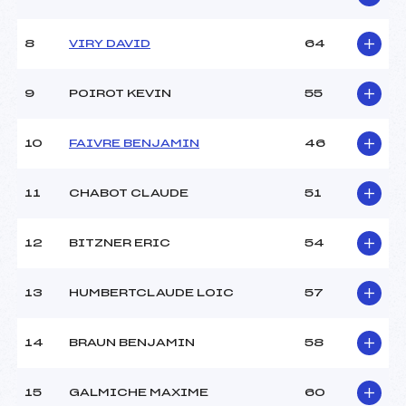
8
VIRY DAVID
64
9
POIROT KEVIN
55
10
FAIVRE BENJAMIN
46
11
CHABOT CLAUDE
51
12
BITZNER ERIC
54
13
HUMBERTCLAUDE LOIC
57
14
BRAUN BENJAMIN
58
15
GALMICHE MAXIME
60