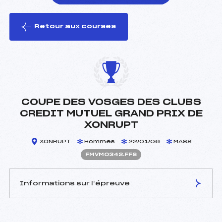
Retour aux courses
foi(s) le ski
COUPE DES VOSGES DES CLUBS
CREDIT MUTUEL GRAND PRIX DE
XONRUPT
XONRUPT
Hommes
22/01/06
MASS
FMVM0342.FFS
Informations sur l’épreuve
JURY DE COMPÉTITION