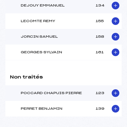
DEJOUY EMMANUEL
134
LECOMTE REMY
155
JORCIN SAMUEL
158
GEORGES SYLVAIN
161
Non traités
POCCARD CHAPUIS PIERRE
123
PERRET BENJAMIN
139