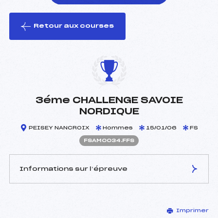
Retour aux courses
foi(s) le ski
3éme CHALLENGE SAVOIE
NORDIQUE
PEISEY NANCROIX
Hommes
15/01/06
FS
FSAM0034.FFS
Informations sur l’épreuve
JURY DE COMPÉTITION
Imprimer
Délégué Technique :
COUTIN MAURICE (SA)