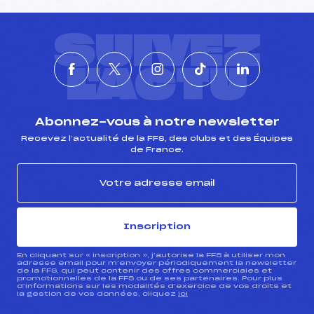
SUIVEZ
L'ACTU
Abonnez-vous à notre newsletter
Recevez l’actualité de la FFS, des clubs et des Équipes
de France.
Inscription
En cliquant sur « inscription », j’autorise la FFS à utiliser mon
adresse email pour m’envoyer périodiquement la newsletter
de la FFS, qui peut contenir des offres commerciales et
promotionnelles de la FFS ou de ses partenaires. Pour plus
d’informations sur les modalités d’exercice de vos droits et
la gestion de vos données, cliquez
ici