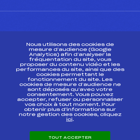
CONTACT
Nous utilisons des cookies de
ESPACE PRESSE
mesure d’audience (Google
Analytics) afin d’analyser la
fréquentation du site, vous
Ressources
proposer du contenu vidéo et les
performances du site, ainsi que des
Pass’Neige
cookies permettant le
Projet sportif fédéral
fonctionnement du site. Les
cookies de mesure d’audience ne
Projet de performance fédéral
sont déposés qu’avec votre
Antidopage
consentement. Vous pouvez
Pôle Développement, Formation, Suivi
accepter, refuser ou personnaliser
Scientifique
vos choix à tout moment. Pour
Listes ministérielles
obtenir plus d'informations sur
notre gestion des cookies, cliquez
Pôle vie de l’athlète
ici
.
Enseignement professionnel
Informatique et chronométrage
Circuits
TOUT ACCEPTER