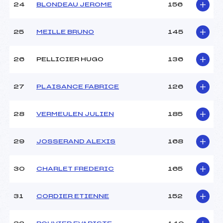
24
BLONDEAU JEROME
156
25
MEILLE BRUNO
145
26
PELLICIER HUGO
136
27
PLAISANCE FABRICE
126
28
VERMEULEN JULIEN
185
29
JOSSERAND ALEXIS
168
30
CHARLET FREDERIC
165
31
CORDIER ETIENNE
152