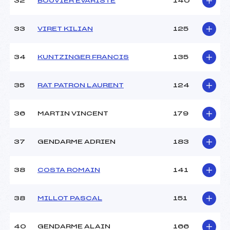
32
BOUVIER EVARISTE
140
33
VIRET KILIAN
125
34
KUNTZINGER FRANCIS
135
35
RAT PATRON LAURENT
124
36
MARTIN VINCENT
179
37
GENDARME ADRIEN
183
38
COSTA ROMAIN
141
38
MILLOT PASCAL
151
40
GENDARME ALAIN
166