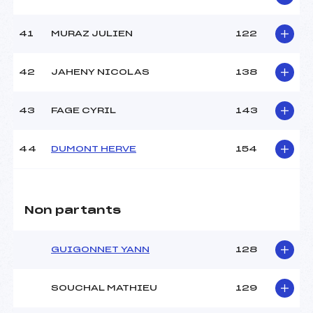
41
MURAZ JULIEN
122
42
JAHENY NICOLAS
138
43
FAGE CYRIL
143
44
DUMONT HERVE
154
Non partants
GUIGONNET YANN
128
SOUCHAL MATHIEU
129