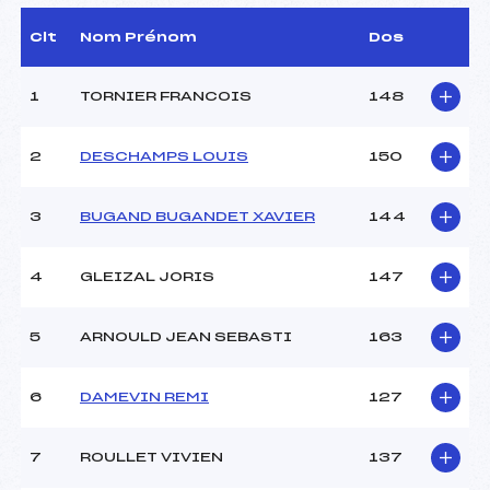
D.T Adjoint :
–
Dir. Epreuve :
CLEYRAT CYRIL (SA)
Clt
Nom Prénom
Dos
1
TORNIER FRANCOIS
148
CARACTÉRISTIQUES DE LA PISTE
Piste :
Piste de Replis
2
DESCHAMPS LOUIS
150
Distance :
10 KM km
Point Haut :
–
3
BUGAND BUGANDET XAVIER
144
Point Bas :
–
Montée Tot. :
–
Montée Max. :
–
4
GLEIZAL JORIS
147
Homologation :
-1
5
ARNOULD JEAN SEBASTI
163
Pénalité appliquée :
64.9700
Coefficient :
800
6
DAMEVIN REMI
127
Catégorie :
JE/SEN
Style :
L
7
ROULLET VIVIEN
137