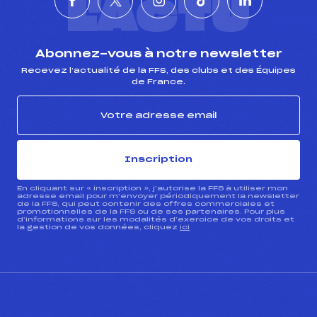
L'ACTU
Abonnez-vous à notre newsletter
Recevez l’actualité de la FFS, des clubs et des Équipes
de France.
Inscription
En cliquant sur « inscription », j’autorise la FFS à utiliser mon
adresse email pour m’envoyer périodiquement la newsletter
de la FFS, qui peut contenir des offres commerciales et
promotionnelles de la FFS ou de ses partenaires. Pour plus
d’informations sur les modalités d’exercice de vos droits et
la gestion de vos données, cliquez
ici