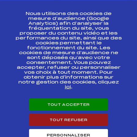
CONTACT
Nous utilisons des cookies de
ESPACE PRESSE
mesure d’audience (Google
Analytics) afin d’analyser la
fréquentation du site, vous
Ressources
proposer du contenu vidéo et les
performances du site, ainsi que des
Pass’Neige
cookies permettant le
Projet sportif fédéral
fonctionnement du site. Les
cookies de mesure d’audience ne
Projet de performance fédéral
sont déposés qu’avec votre
Antidopage
consentement. Vous pouvez
Pôle Développement, Formation, Suivi
accepter, refuser ou personnaliser
Scientifique
vos choix à tout moment. Pour
Listes ministérielles
obtenir plus d'informations sur
notre gestion des cookies, cliquez
Pôle vie de l’athlète
ici
.
Enseignement professionnel
Informatique et chronométrage
Circuits
TOUT ACCEPTER
Carrières
Développement des habiletés mentales
TOUT REFUSER
PERSONNALISER