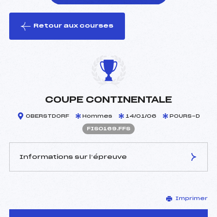
Retour aux courses
foi(s) le ski
COUPE CONTINENTALE
OBERSTDORF
Hommes
14/01/06
POURS-D
FIS0169.FFS
Informations sur l’épreuve
JURY DE COMPÉTITION
Imprimer
Délégué Technique :
–
D.T Adjoint :
–