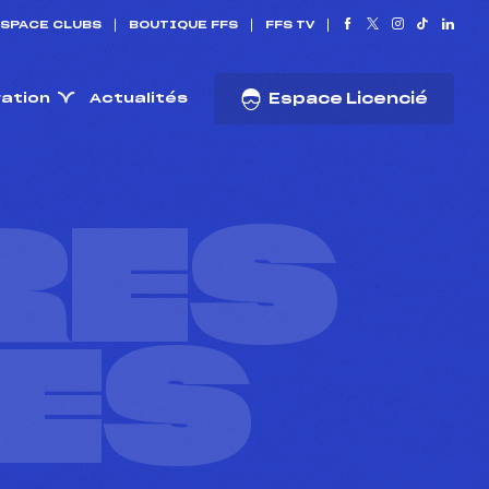
SPACE CLUBS
BOUTIQUE FFS
FFS TV
ration
Actualités
Espace Licencié
RES
ES