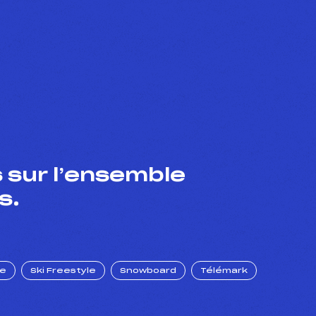
 sur l’ensemble
s.
ue
Ski Freestyle
Snowboard
Télémark