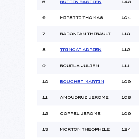
5
BUTTIN BASTIEN
143
6
MIRETTI THOMAS
104
7
BARONIAN THIBAULT
110
8
TRINCAT ADRIEN
112
9
BOURLA JULIEN
111
10
BOUCHET MARTIN
109
11
AMOUDRUZ JEROME
108
12
COPPEL JEROME
106
13
MORTON THEOPHILE
124