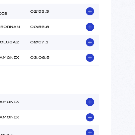
02:53.3
OIS
 BORNAN
02:56.6
 CLUSAZ
02:57.1
HAMONIX
03:09.5
HAMONIX
HAMONIX
AMINE