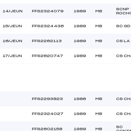
SCNP
14/JEUN
FFS2324079
1989
MB
ROCH
15/JEUN
FFS2324436
1989
MB
SC GD
16/JEUN
FFS2262113
1989
MB
CS LA
17/JEUN
FFS2620747
1989
MB
CS C
FFS2293823
1986
MB
CS C
FFS2324027
1989
MB
CS C
SC
FFS2602158
1989
MB
CONT