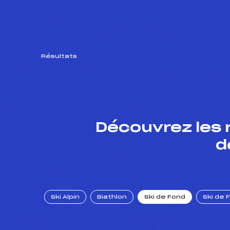
Résultats
Découvrez les 
d
Ski Alpin
Biathlon
Ski de Fond
Ski de 