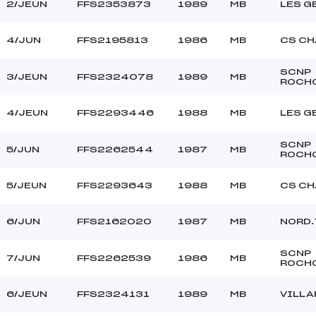
2/JEUN
FFS2353873
1989
MB
LES G
4/JUN
FFS2195813
1986
MB
CS C
SCNP
3/JEUN
FFS2324078
1989
MB
ROCH
4/JEUN
FFS2293446
1988
MB
LES G
SCNP
5/JUN
FFS2262544
1987
MB
ROCH
5/JEUN
FFS2293643
1988
MB
CS C
6/JUN
FFS2162020
1987
MB
NORD.
SCNP
7/JUN
FFS2262539
1986
MB
ROCH
6/JEUN
FFS2324131
1989
MB
VILLA