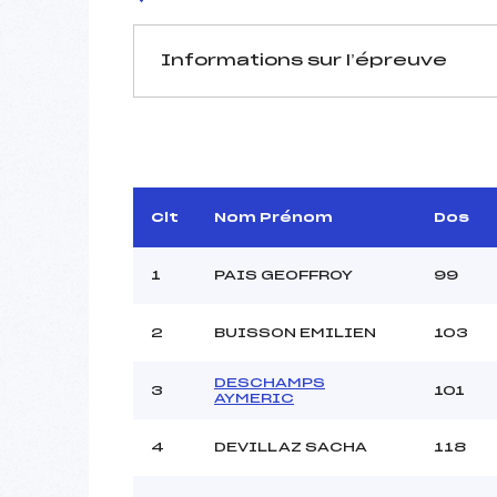
Informations sur l’épreuve
JURY DE COMPÉTITION
Délégué Technique :
D.T Adjoint :
Dir. Epreuve :
Clt
Nom Prénom
Dos
1
PAIS GEOFFROY
99
2
BUISSON EMILIEN
103
DESCHAMPS
Pénalité appliquée :
3
101
AYMERIC
Coefficient :
Catégorie :
4
DEVILLAZ SACHA
118
Style :