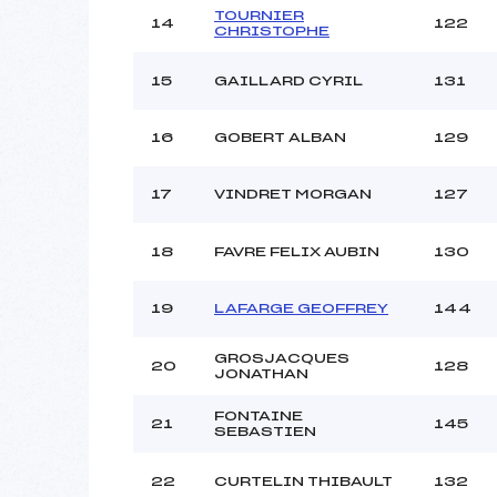
TOURNIER
14
122
CHRISTOPHE
15
GAILLARD CYRIL
131
16
GOBERT ALBAN
129
17
VINDRET MORGAN
127
18
FAVRE FELIX AUBIN
130
19
LAFARGE GEOFFREY
144
GROSJACQUES
20
128
JONATHAN
FONTAINE
21
145
SEBASTIEN
22
CURTELIN THIBAULT
132