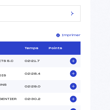
ES DE LA PISTE
Imprimer
Piste de Replis
1 km
–
Temps
Points
–
–
ETS S.C
02:21.7
–
-1
02:28.4
OIS
ONS
02:29.0
GENTIER
02:30.2