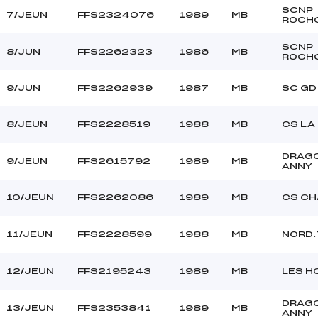
SCNP
7/JEUN
FFS2324076
1989
MB
ROCH
SCNP
8/JUN
FFS2262323
1986
MB
ROCH
9/JUN
FFS2262939
1987
MB
SC GD
8/JEUN
FFS2228519
1988
MB
CS LA
DRAG
9/JEUN
FFS2615792
1989
MB
ANNY
10/JEUN
FFS2262086
1989
MB
CS C
11/JEUN
FFS2228599
1988
MB
NORD.
12/JEUN
FFS2195243
1989
MB
LES H
DRAG
13/JEUN
FFS2353841
1989
MB
ANNY