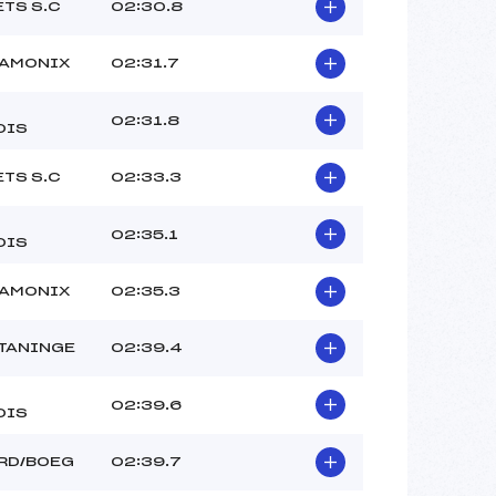
ETS S.C
02:30.8
HAMONIX
02:31.7
02:31.8
OIS
ETS S.C
02:33.3
02:35.1
OIS
HAMONIX
02:35.3
TANINGE
02:39.4
02:39.6
OIS
RD/BOEG
02:39.7