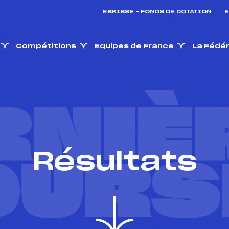
ESKISSE – FONDS DE DOTATION
E
Compétitions
Equipes de France
La Fédé
RNIÈ
Résultats
OURS