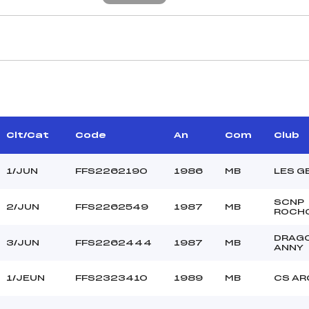
CARACTÉRISTIQU
PERRET FABRICE (MB)
Piste :
–
Distance :
BEGHEIN JULIE (MB)
Point Haut :
Clt/Cat
Code
An
Com
Club
Point Bas :
Montée Tot. :
1/JUN
FFS2262190
1986
MB
LES G
Montée Max. :
Homologation :
SCNP
2/JUN
FFS2262549
1987
MB
ROCH
DRAG
–
3/JUN
FFS2262444
1987
MB
ANNY
–
JE/JU
1/JEUN
FFS2323410
1989
MB
CS AR
L