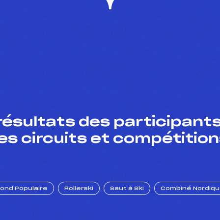
résultats des participants
es circuits et compétition
Fond Populaire
Rollerski
Saut à Ski
Combiné Nordiq