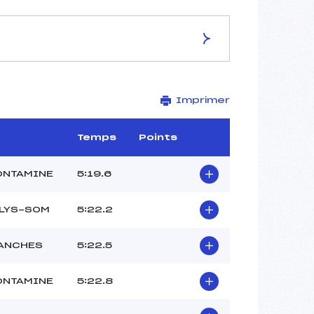
ES DE LA PISTE
Imprimer
–
2,5 km
–
Temps
Points
–
–
ONTAMINE
5:19.6
–
–
 LYS-SOM
5:22.2
ANCHES
5:22.5
ONTAMINE
5:22.8