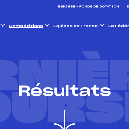
ESKISSE – FONDS DE DOTATION
E
Compétitions
Equipes de France
La Fédé
RNIÈ
Résultats
OURS