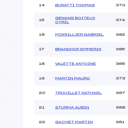
14
BURATTI THOMAS
370
GENANS BOITEUX
15
374
CYRIL
16
MISSILLIER GABRIEL
382
17
BRANDHOF EMMERIK
385
18
VALETTE ANTOINE
365
19
MARTIN MAURO
373
20
TROUILLET NATHAEL
367
21
STURMA AUBIN
368
22
GACHET MARTIN
361