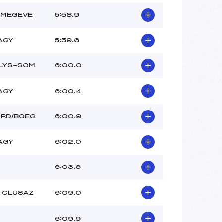
 MEGEVE
5:58.9
AGY
5:59.6
 LYS-SOM
6:00.0
AGY
6:00.4
ARD/BOEG
6:00.9
AGY
6:02.0
6:03.6
A CLUSAZ
6:09.0
6:09.9