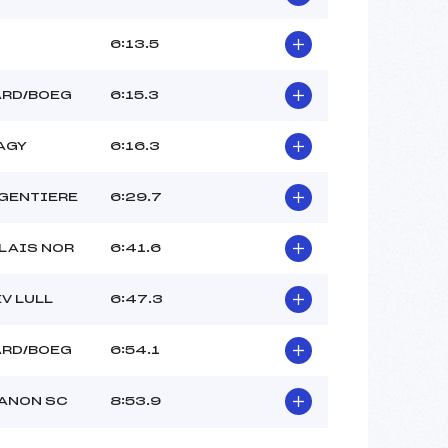
6:13.5
ARD/BOEG
6:15.3
AGY
6:16.3
GENTIERE
6:29.7
LAIS NOR
6:41.6
V LULL
6:47.3
ARD/BOEG
6:54.1
ANON SC
8:53.9