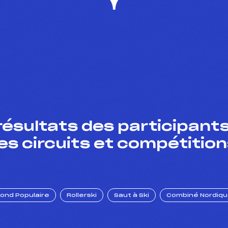
résultats des participants
es circuits et compétition
Fond Populaire
Rollerski
Saut à Ski
Combiné Nordiq