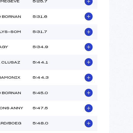
 MEGEVE
5:25.7
D BORNAN
5:31.6
 LYS-SOM
5:31.7
AGY
5:34.9
A CLUSAZ
5:44.1
HAMONIX
5:44.3
D BORNAN
5:45.0
ONS ANNY
5:47.5
ARD/BOEG
5:48.0