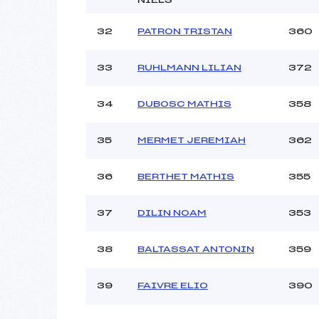
32
PATRON TRISTAN
360
33
RUHLMANN LILIAN
372
34
DUBOSC MATHIS
358
35
MERMET JEREMIAH
362
36
BERTHET MATHIS
355
37
DILIN NOAM
353
38
BALTASSAT ANTONIN
359
39
FAIVRE ELIO
390