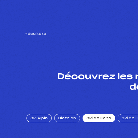
Résultats
Découvrez les 
d
Ski Alpin
Biathlon
Ski de Fond
Ski de 