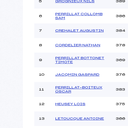
5
GROGNIEUX NILS
389
PERRILLAT COLLOMB
6
386
SAM
7
CREHALET AUGUSTIN
384
8
CORDELIER NATHAN
378
PERRILLAT BOTTONET
9
369
TIMOTE
10
JACQMIN GASPARD
376
PERRILLAT-BOITEUX
11
383
OSCAR
12
HEUSEY LOIS
375
13
LETOUCQUE ANTOINE
366