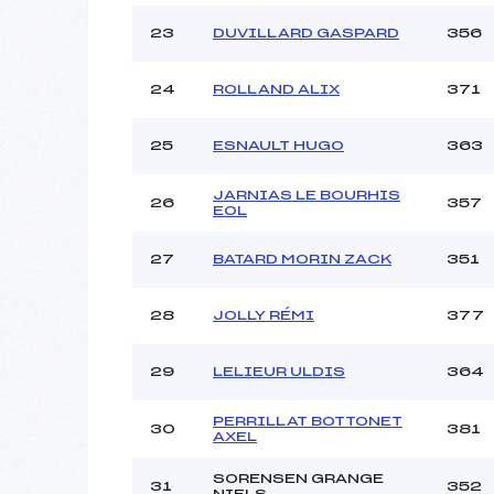
23
DUVILLARD GASPARD
356
24
ROLLAND ALIX
371
25
ESNAULT HUGO
363
JARNIAS LE BOURHIS
26
357
EOL
27
BATARD MORIN ZACK
351
28
JOLLY RÉMI
377
29
LELIEUR ULDIS
364
PERRILLAT BOTTONET
30
381
AXEL
SORENSEN GRANGE
31
352
NIELS