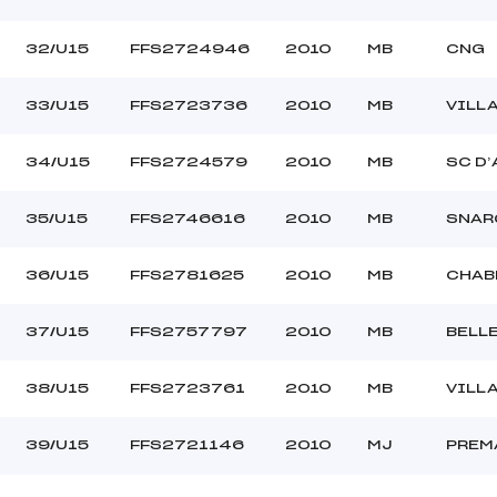
32/U15
FFS2724946
2010
MB
CNG
33/U15
FFS2723736
2010
MB
VILL
34/U15
FFS2724579
2010
MB
SC D’
35/U15
FFS2746616
2010
MB
SNAR
36/U15
FFS2781625
2010
MB
CHAB
37/U15
FFS2757797
2010
MB
BELLE
38/U15
FFS2723761
2010
MB
VILL
39/U15
FFS2721146
2010
MJ
PREM