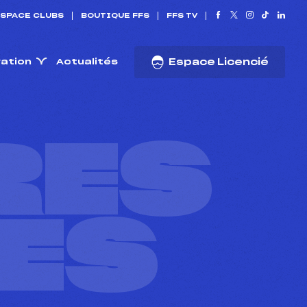
SPACE CLUBS
BOUTIQUE FFS
FFS TV
ration
Actualités
Espace Licencié
RES
ES