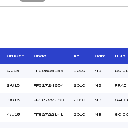
CARACTÉRISTIQU
PIQUOT SYLVAIN (MB)
Piste :
SWAZIERE THEO (MB)
Distance :
OGUET MATHIEU (MB)
Point Haut :
Clt/Cat
Code
An
Com
Club
Point Bas :
Montée Tot. :
1/U15
FFS2686254
2010
MB
SC C
Montée Max. :
Homologation :
2/U15
FFS2724854
2010
MB
PRAZ
3/U15
FFS2722980
2010
MB
SALL
–
–
U15
4/U15
FFS2722141
2010
MB
SC C
–