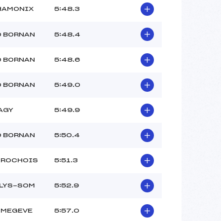
HAMONIX
5:48.3
D BORNAN
5:48.4
D BORNAN
5:48.6
D BORNAN
5:49.0
AGY
5:49.9
D BORNAN
5:50.4
 ROCHOIS
5:51.3
 LYS-SOM
5:52.9
 MEGEVE
5:57.0