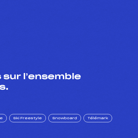
 sur l’ensemble
s.
ue
Ski Freestyle
Snowboard
Télémark