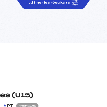
Affiner les résultats
les (U15)
5
PT
FMBM0152