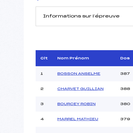
Informations sur l’épreuve
JURY DE COMPÉTITION
Délégué Technique :
D.T Adjoint :
DE
Dir. Epreuve :
R
Clt
Nom Prénom
Dos
1
BOSSON ANSELME
387
2
CHARVET GUILLIAN
388
3
BOURCEY ROBIN
380
Pénalité appliquée :
Coefficient :
Catégorie :
4
MARREL MATHIEU
379
Style :