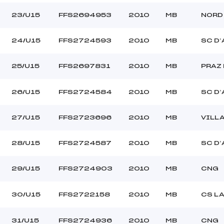
23/U15
FFS2694953
2010
MB
NORD
24/U15
FFS2724593
2010
MB
SC D’
25/U15
FFS2697831
2010
MB
PRAZ
26/U15
FFS2724584
2010
MB
SC D’
27/U15
FFS2723696
2010
MB
VILL
28/U15
FFS2724587
2010
MB
SC D’
29/U15
FFS2724903
2010
MB
CNG
30/U15
FFS2722158
2010
MB
CS L
31/U15
FFS2724936
2010
MB
CNG