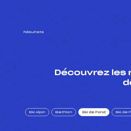
Résultats
Découvrez les 
d
Ski Alpin
Biathlon
Ski de Fond
Ski de 