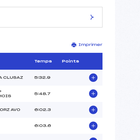
ES DE LA PISTE
Imprimer
–
2,5 km
–
Temps
Points
–
–
A CLUSAZ
5:32.9
–
–
P
5:48.7
HOIS
ORZ AVO
6:02.3
6:03.6