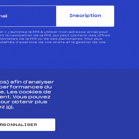
Inscription
ion », j’autorise la FFS à utiliser mon adresse email pour
 la newsletter de la FFS, qui peut contenir des offres
nnelles de la FFS ou de ses partenaires. Pour plus
dalités d’exercice de vos droits et la gestion de vos
s) afin d’analyser
s performances du
e. Les cookies de
ent. Vous pouvez
athlète
our obtenir plus
uez
ici
.
t professionnel
e et chronométrage
RSONNALISER
nt des habiletés