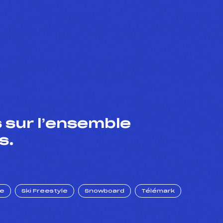
 sur l’ensemble
s.
ue
Ski Freestyle
Snowboard
Télémark