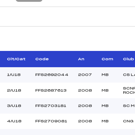
CARACTÉRISTIQU
PIQUOT SYLVAIN (MB)
Piste :
SWAZIERE THEO (MB)
Distance :
OGUET MATHIEU (MB)
Point Haut :
Clt/Cat
Code
An
Com
Club
Point Bas :
Montée Tot. :
1/U18
FFS2692044
2007
MB
CS L
Montée Max. :
Homologation :
SCN
2/U18
FFS2687613
2008
MB
ROC
–
3/U18
FFS2703181
2008
MB
SC M
–
U18
4/U18
FFS2709081
2008
MB
CNG
–