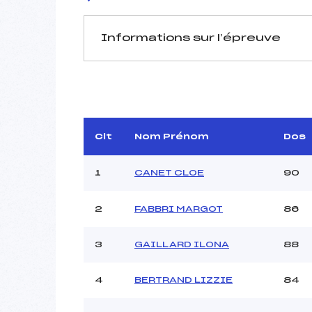
Informations sur l’épreuve
JURY DE COMPÉTITION
Délégué Technique :
D.T Adjoint :
DE
Dir. Epreuve :
R
Clt
Nom Prénom
Dos
1
CANET CLOE
90
2
FABBRI MARGOT
86
Pénalité appliquée :
3
GAILLARD ILONA
88
Coefficient :
Catégorie :
4
BERTRAND LIZZIE
84
Style :