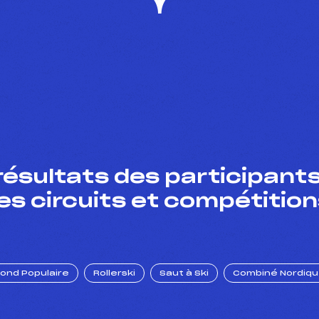
résultats des participants
es circuits et compétition
Fond Populaire
Rollerski
Saut à Ski
Combiné Nordiq