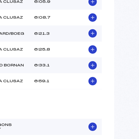
A CLUSAZ
6:05.9
A CLUSAZ
6:08.7
ARD/BOEG
6:21.3
A CLUSAZ
6:25.8
D BORNAN
6:33.1
A CLUSAZ
6:59.1
GONS
Y