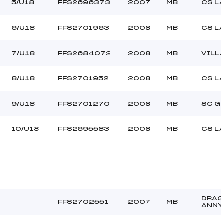
5/U18
FFS2696373
2007
MB
CS L
6/U18
FFS2701963
2008
MB
CS L
7/U18
FFS2684072
2008
MB
VILL
8/U18
FFS2701952
2008
MB
CS L
9/U18
FFS2701270
2008
MB
SC G
10/U18
FFS2695583
2008
MB
CS L
DRA
FFS2702551
2007
MB
ANN