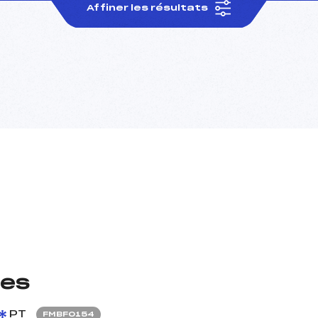
Affiner les résultats
les
PT
FMBF0154