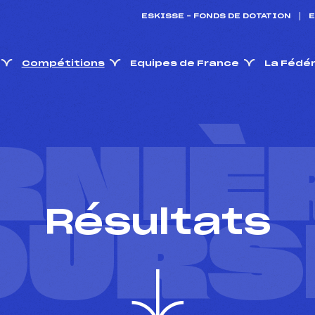
ESKISSE – FONDS DE DOTATION
E
Compétitions
Equipes de France
La Fédé
RNIÈ
Résultats
OURS