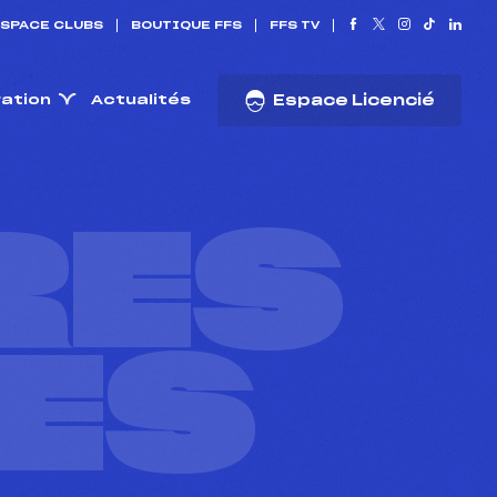
SPACE CLUBS
BOUTIQUE FFS
FFS TV
ration
Actualités
Espace Licencié
RES
ES