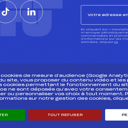
CTU
En cliquant sur « inscript
m’envoyer périodiquement
commerciales et promotio
d’informations sur les mo
données, cliquez
ici
s cookies de mesure d’audience (Google Analytic
 du site, vous proposer du contenu vidéo et le
des cookies permettant le fonctionnement du sit
essources
ce ne sont déposés qu’avec votre consentem
Pass’Neige
Pôle vie de l’
er ou personnaliser vos choix à tout moment. P
formations sur notre gestion des cookies, cliq
Projet sportif fédéral
Enseignemen
Projet de performance fédéral
Informatiqu
Antidopage
Circuits
TER
TOUT REFUSER
PE
Pôle Développement, Formation, Suivi
Carrières
Scientifique
Développeme