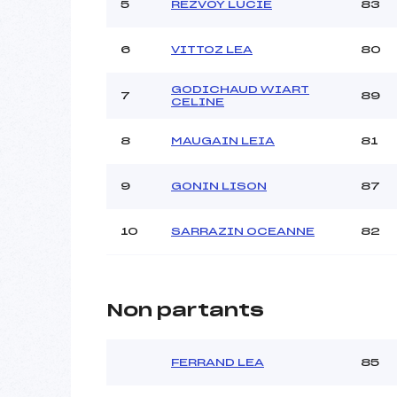
5
REZVOY LUCIE
83
6
VITTOZ LEA
80
GODICHAUD WIART
7
89
CELINE
8
MAUGAIN LEIA
81
9
GONIN LISON
87
10
SARRAZIN OCEANNE
82
Non partants
FERRAND LEA
85