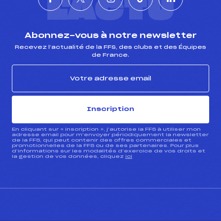
L'ACTU
Abonnez-vous à notre newsletter
Recevez l’actualité de la FFS, des clubs et des Équipes
de France.
Inscription
En cliquant sur « inscription », j’autorise la FFS à utiliser mon
adresse email pour m’envoyer périodiquement la newsletter
de la FFS, qui peut contenir des offres commerciales et
promotionnelles de la FFS ou de ses partenaires. Pour plus
d’informations sur les modalités d’exercice de vos droits et
la gestion de vos données, cliquez
ici