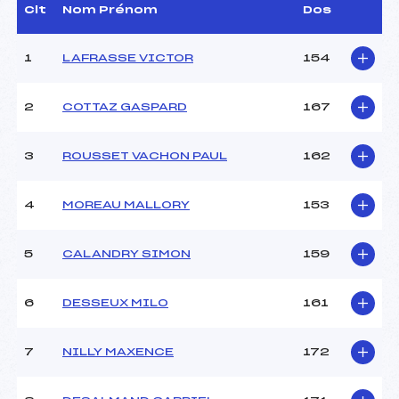
Dir. Epreuve :
LEYDER CECILE (MJ)
Clt
Nom Prénom
Dos
1
LAFRASSE VICTOR
154
CARACTÉRISTIQUES DE LA PISTE
Piste :
–
2
COTTAZ GASPARD
167
Distance :
15 km
Point Haut :
1217 m
3
ROUSSET VACHON PAUL
162
Point Bas :
1156 m
Montée Tot. :
240 m
Montée Max. :
40 m
4
MOREAU MALLORY
153
Homologation :
–
5
CALANDRY SIMON
159
Pénalité appliquée :
28.6400
Coefficient :
–
6
DESSEUX MILO
161
Catégorie :
U18
Style :
C
7
NILLY MAXENCE
172