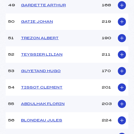
49
GARDETTE ARTHUR
168
50
GATIE JOHAN
219
51
TREZON ALBERT
190
52
TEYSSIER LILIAN
211
53
GUYETAND HUGO
170
54
TISSOT CLEMENT
201
55
ABDULHAK FLORIN
203
56
BLONDEAU JULES
224