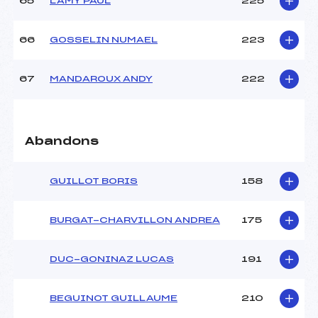
65
LAMY PAUL
225
66
GOSSELIN NUMAEL
223
67
MANDAROUX ANDY
222
Abandons
GUILLOT BORIS
158
BURGAT-CHARVILLON ANDREA
175
DUC-GONINAZ LUCAS
191
BEGUINOT GUILLAUME
210