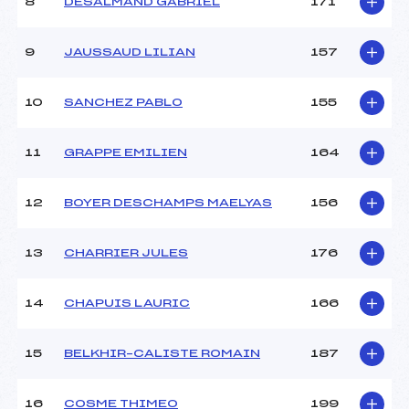
8
DESALMAND GABRIEL
171
9
JAUSSAUD LILIAN
157
10
SANCHEZ PABLO
155
11
GRAPPE EMILIEN
164
12
BOYER DESCHAMPS MAELYAS
156
13
CHARRIER JULES
176
14
CHAPUIS LAURIC
166
15
BELKHIR–CALISTE ROMAIN
187
16
COSME THIMEO
199