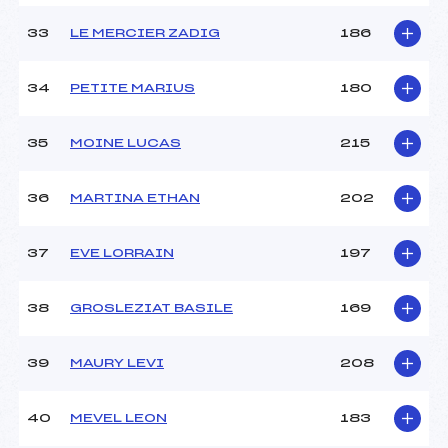
33
LE MERCIER ZADIG
186
34
PETITE MARIUS
180
35
MOINE LUCAS
215
36
MARTINA ETHAN
202
37
EVE LORRAIN
197
38
GROSLEZIAT BASILE
169
39
MAURY LEVI
208
40
MEVEL LEON
183