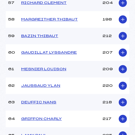
57
RICHARD CLEMENT
204
58
MARGREITHER THIBAUT
198
59
BAZIN THIBAUT
212
60
GAUDILLAT LYSSANDRE
207
61
MESNIER LOUISON
209
62
JAUSSAUD YLAN
220
63
DEUFFIC NANS
218
64
GRIFFON CHARLY
217