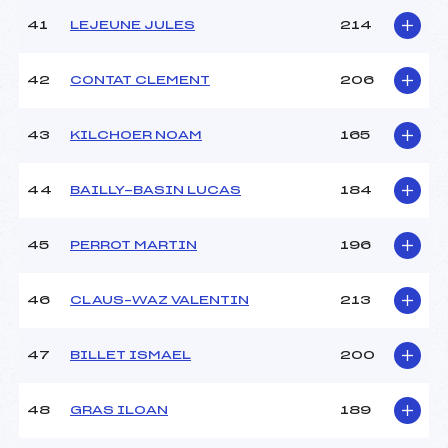
41
LEJEUNE JULES
214
42
CONTAT CLEMENT
206
43
KILCHOER NOAM
165
44
BAILLY-BASIN LUCAS
184
45
PERROT MARTIN
196
46
CLAUS–WAZ VALENTIN
213
47
BILLET ISMAEL
200
48
GRAS ILOAN
189