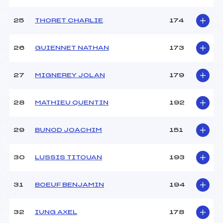
25
THORET CHARLIE
174
26
GUIENNET NATHAN
173
27
MIGNEREY JOLAN
179
28
MATHIEU QUENTIN
192
29
BUNOD JOACHIM
151
30
LUSSIS TITOUAN
193
31
BOEUF BENJAMIN
194
32
IUNG AXEL
178