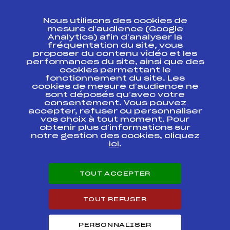
CONTACT
Nous utilisons des cookies de
ESPACE PRESSE
mesure d’audience (Google
Analytics) afin d’analyser la
fréquentation du site, vous
Ressources
proposer du contenu vidéo et les
performances du site, ainsi que des
Pass’Neige
cookies permettant le
Projet sportif fédéral
fonctionnement du site. Les
cookies de mesure d’audience ne
Projet de performance fédéral
sont déposés qu’avec votre
Antidopage
consentement. Vous pouvez
Pôle Développement, Formation, Suivi
accepter, refuser ou personnaliser
Scientifique
vos choix à tout moment. Pour
Listes ministérielles
obtenir plus d'informations sur
notre gestion des cookies, cliquez
Pôle vie de l’athlète
ici
.
Enseignement professionnel
Informatique et chronométrage
Circuits
TOUT ACCEPTER
Carrières
Développement des habiletés mentales
TOUT REFUSER
PERSONNALISER