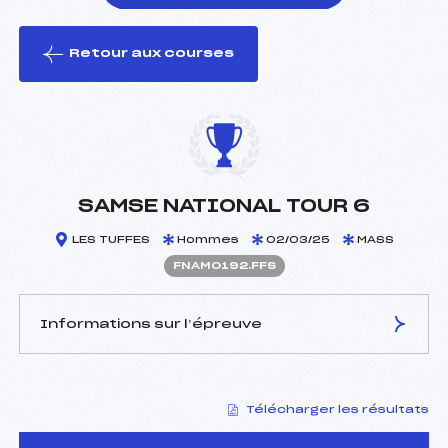
Retour aux courses
foi(s) le ski
SAMSE NATIONAL TOUR 6
LES TUFFES
Hommes
02/03/25
MASS
FNAM0192.FFS
Informations sur l’épreuve
JURY DE COMPÉTITION
Télécharger les résultats
Délégué Technique :
GAILLARD LILIAN (DA)
D.T Adjoint :
VANDEL LUDOVIC (MJ)