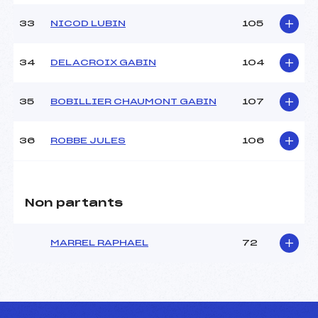
33
NICOD LUBIN
105
34
DELACROIX GABIN
104
35
BOBILLIER CHAUMONT GABIN
107
36
ROBBE JULES
106
Non partants
MARREL RAPHAEL
72