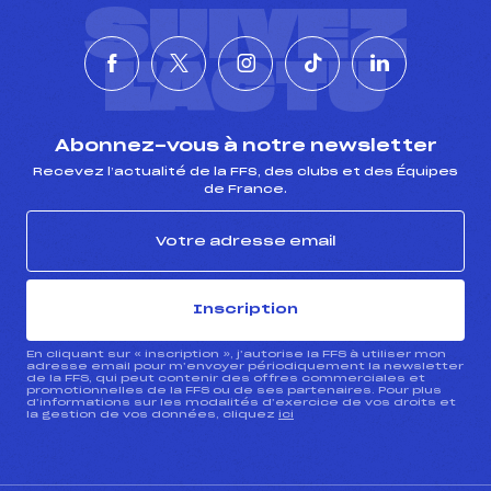
SUIVEZ
L'ACTU
Abonnez-vous à notre newsletter
Recevez l’actualité de la FFS, des clubs et des Équipes
de France.
Inscription
En cliquant sur « inscription », j’autorise la FFS à utiliser mon
adresse email pour m’envoyer périodiquement la newsletter
de la FFS, qui peut contenir des offres commerciales et
promotionnelles de la FFS ou de ses partenaires. Pour plus
d’informations sur les modalités d’exercice de vos droits et
la gestion de vos données, cliquez
ici