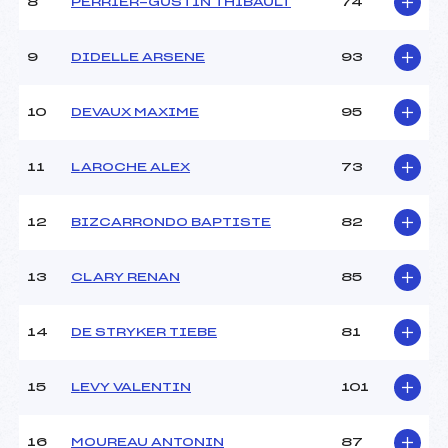
8
PERRIER-GUSTIN THIBAULT
74
9
DIDELLE ARSENE
93
10
DEVAUX MAXIME
95
11
LAROCHE ALEX
73
12
BIZCARRONDO BAPTISTE
82
13
CLARY RENAN
85
14
DE STRYKER TIEBE
81
15
LEVY VALENTIN
101
16
MOUREAU ANTONIN
87