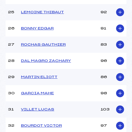
25
LEMOINE THIBAUT
92
26
BONNY EDGAR
91
27
ROCHAS GAUTHIER
83
28
DAL MAGRO ZACHARY
96
29
MARTIN ELIOTT
86
30
GARCIA MAHE
98
31
VILLET LUCAS
103
32
BOURDOT VICTOR
97