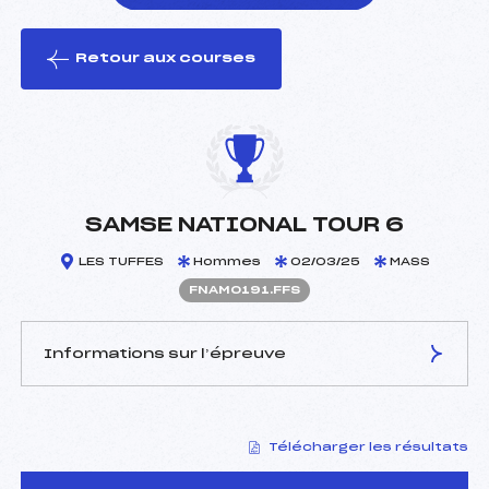
Retour aux courses
foi(s) le ski
SAMSE NATIONAL TOUR 6
LES TUFFES
Hommes
02/03/25
MASS
FNAM0191.FFS
Informations sur l’épreuve
JURY DE COMPÉTITION
Télécharger les résultats
Délégué Technique :
GAILLARD LILIAN (DA)
D.T Adjoint :
VANDEL LUDOVIC (MJ)