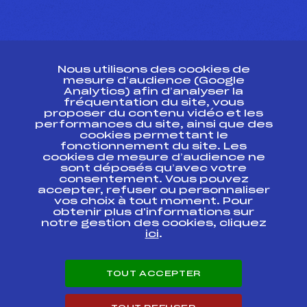
CONTACT
Nous utilisons des cookies de
ESPACE PRESSE
mesure d’audience (Google
Analytics) afin d’analyser la
fréquentation du site, vous
Ressources
proposer du contenu vidéo et les
performances du site, ainsi que des
Pass’Neige
cookies permettant le
Projet sportif fédéral
fonctionnement du site. Les
cookies de mesure d’audience ne
Projet de performance fédéral
sont déposés qu’avec votre
Antidopage
consentement. Vous pouvez
Pôle Développement, Formation, Suivi
accepter, refuser ou personnaliser
Scientifique
vos choix à tout moment. Pour
Listes ministérielles
obtenir plus d'informations sur
notre gestion des cookies, cliquez
Pôle vie de l’athlète
ici
.
Enseignement professionnel
Informatique et chronométrage
Circuits
TOUT ACCEPTER
Carrières
Développement des habiletés mentales