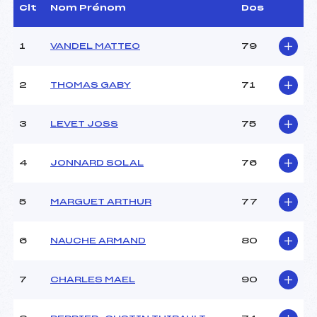
Dir. Epreuve :
LEYDER CECILE (MJ)
Clt
Nom Prénom
Dos
1
VANDEL MATTEO
79
CARACTÉRISTIQUES DE LA PISTE
Piste :
–
2
THOMAS GABY
71
Distance :
10 km
Point Haut :
1217 m
3
LEVET JOSS
75
Point Bas :
1156 m
Montée Tot. :
160 m
Montée Max. :
40 m
4
JONNARD SOLAL
76
Homologation :
–
5
MARGUET ARTHUR
77
Pénalité appliquée :
90.0000
Coefficient :
–
6
NAUCHE ARMAND
80
Catégorie :
U16
Style :
C
7
CHARLES MAEL
90