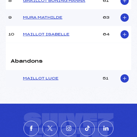
8
GRAILLOT BUNING HANNA
61
9
MURA MATHILDE
63
10
MAILLOT ISABELLE
64
Abandons
MAILLOT LUCE
51
SUIVEZ
L'ACTU