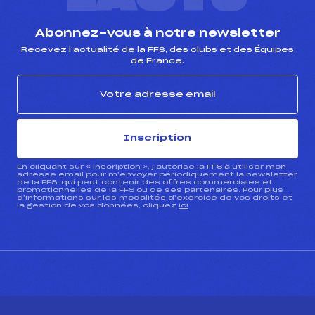
Abonnez-vous à notre newsletter
Recevez l’actualité de la FFS, des clubs et des Équipes
de France.
Inscription
En cliquant sur « inscription », j’autorise la FFS à utiliser mon
adresse email pour m’envoyer périodiquement la newsletter
de la FFS, qui peut contenir des offres commerciales et
promotionnelles de la FFS ou de ses partenaires. Pour plus
d’informations sur les modalités d’exercice de vos droits et
la gestion de vos données, cliquez
ici
CONTACT