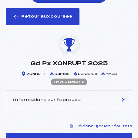
Retour aux courses
foi(s) le ski
Gd Px XONRUPT 2025
XONRUPT
Dames
23/02/25
MASS
FMVF0195.FFS
Informations sur l’épreuve
JURY DE COMPÉTITION
Télécharger les résultats
Délégué Technique :
VAXELAIRE STEPHANE
(MV)