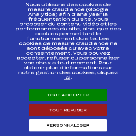
Nous utilisons des cookies de
ESPACE PRESSE
mesure d’audience (Google
Analytics) afin d’analyser la
fréquentation du site, vous
Ressources
proposer du contenu vidéo et les
performances du site, ainsi que des
Pass’Neige
cookies permettant le
Projet sportif fédéral
fonctionnement du site. Les
cookies de mesure d’audience ne
Projet de performance fédéral
sont déposés qu’avec votre
Antidopage
consentement. Vous pouvez
Pôle Développement, Formation, Suivi
accepter, refuser ou personnaliser
Scientifique
vos choix à tout moment. Pour
Listes ministérielles
obtenir plus d'informations sur
notre gestion des cookies, cliquez
Pôle vie de l’athlète
ici
.
Enseignement professionnel
Informatique et chronométrage
Circuits
TOUT ACCEPTER
Carrières
Développement des habiletés mentales
TOUT REFUSER
PERSONNALISER
© 2026 Fédération Française de Ski
Mentions légales
Politique de