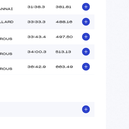
31:38.3
381.81
ANNAI
LLARD
33:33.3
488.16
33:43.4
497.50
ROUS
34:00.3
513.13
ROUS
36:42.9
663.49
ROUS