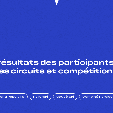
résultats des participants
es circuits et compétition
Fond Populaire
Rollerski
Saut à Ski
Combiné Nordiq