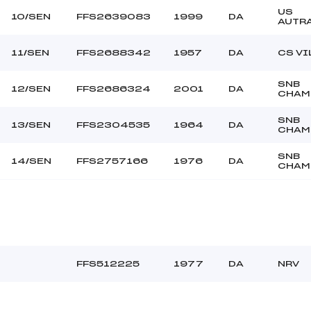
US
10/SEN
FFS2639083
1999
DA
AUTR
11/SEN
FFS2688342
1957
DA
CS VI
SNB
12/SEN
FFS2686324
2001
DA
CHAM
SNB
13/SEN
FFS2304535
1964
DA
CHAM
SNB
14/SEN
FFS2757166
1976
DA
CHAM
FFS512225
1977
DA
NRV