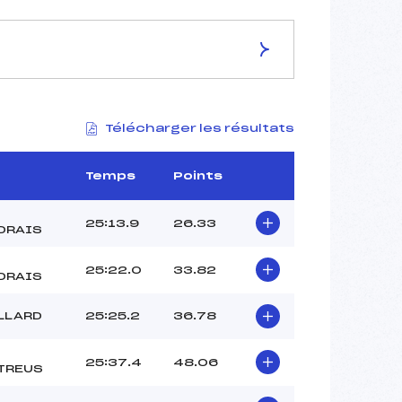
ES DE LA PISTE
Télécharger les résultats
–
9.4 km
–
Temps
Points
–
–
25:13.9
26.33
DRAIS
–
–
25:22.0
33.82
DRAIS
LLARD
25:25.2
36.78
25:37.4
48.06
TREUS