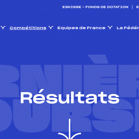
ESKISSE – FONDS DE DOTATION
E
Compétitions
Equipes de France
La Fédé
RNIÈ
Résultats
OURS