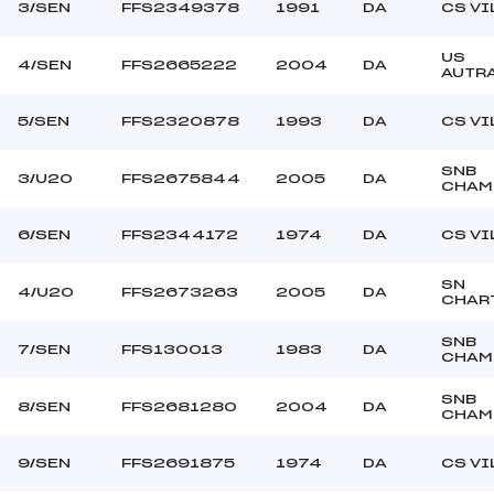
3/SEN
FFS2349378
1991
DA
CS VI
US
4/SEN
FFS2665222
2004
DA
AUTR
5/SEN
FFS2320878
1993
DA
CS VI
SNB
3/U20
FFS2675844
2005
DA
CHAM
6/SEN
FFS2344172
1974
DA
CS VI
SN
4/U20
FFS2673263
2005
DA
CHAR
SNB
7/SEN
FFS130013
1983
DA
CHAM
SNB
8/SEN
FFS2681280
2004
DA
CHAM
9/SEN
FFS2691875
1974
DA
CS VI