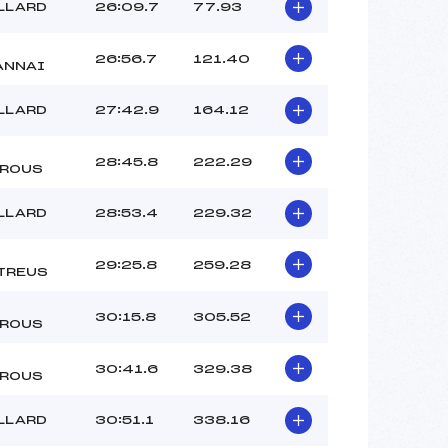
LLARD
26:09.7
77.93
26:56.7
121.40
ANNAI
LLARD
27:42.9
164.12
28:45.8
222.29
ROUS
LLARD
28:53.4
229.32
29:25.8
259.28
TREUS
30:15.8
305.52
ROUS
30:41.6
329.38
ROUS
LLARD
30:51.1
338.16