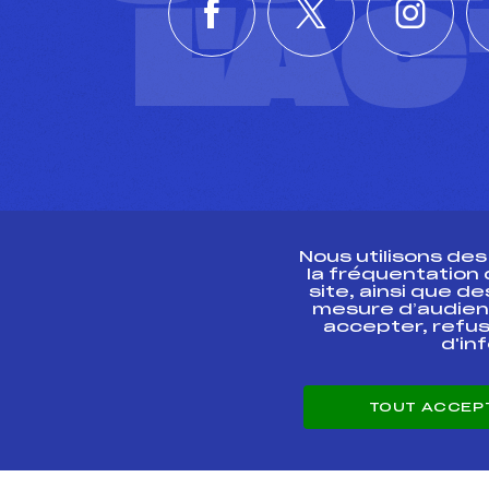
L'A
Nous utilisons de
la fréquentation
site, ainsi que 
R
mesure d’audien
accepter, refus
d'in
CONTACT
TOUT ACCEP
ESPACE PRESSE