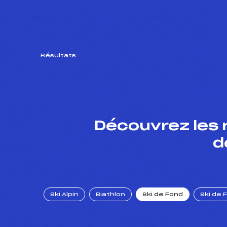
Résultats
Découvrez les 
d
Ski Alpin
Biathlon
Ski de Fond
Ski de 