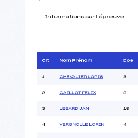
Informations sur l’épreuve
JURY DE COMPÉTITION
Délégué Technique :
DURA
D.T Adjoint :
Clt
Nom Prénom
Dos
Dir. Epreuve :
G
1
CHEVALIER LORIS
3
2
CAILLOT FELIX
2
Pénalité appliquée :
3
LEBARD JAN
19
Coefficient :
Catégorie :
4
VERGNOLLE LORIN
4
Style :