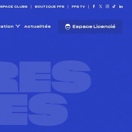
SPACE CLUBS
BOUTIQUE FFS
FFS TV
ration
Actualités
Espace Licencié
RES
ES