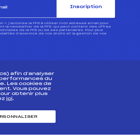
Inscription
ion », j’autorise la FFS à utiliser mon adresse email pour
 la newsletter de la FFS, qui peut contenir des offres
nnelles de la FFS ou de ses partenaires. Pour plus
dalités d’exercice de vos droits et la gestion de vos
s) afin d’analyser
s performances du
e. Les cookies de
ent. Vous pouvez
athlète
our obtenir plus
uez
ici
.
t professionnel
e et chronométrage
RSONNALISER
nt des habiletés