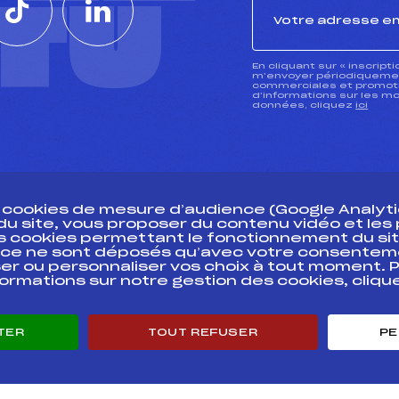
CTU
En cliquant sur « inscript
m’envoyer périodiquement
commerciales et promotio
d’informations sur les mo
données, cliquez
ici
s cookies de mesure d’audience (Google Analytic
 du site, vous proposer du contenu vidéo et le
des cookies permettant le fonctionnement du sit
essources
ce ne sont déposés qu’avec votre consentem
Pass’Neige
Pôle vie de l’
er ou personnaliser vos choix à tout moment. P
formations sur notre gestion des cookies, cliq
Projet sportif fédéral
Enseignemen
Projet de performance fédéral
Informatiqu
Antidopage
Circuits
TER
TOUT REFUSER
PE
Pôle Développement, Formation, Suivi
Carrières
Scientifique
Développeme
Listes ministérielles
mentales