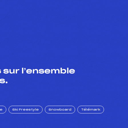
 sur l’ensemble
s.
ue
Ski Freestyle
Snowboard
Télémark