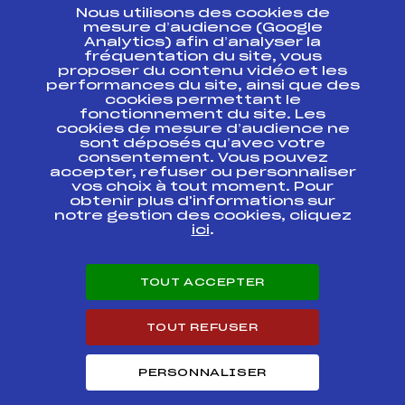
Nous utilisons des cookies de
ESPACE PRESSE
mesure d’audience (Google
Analytics) afin d’analyser la
fréquentation du site, vous
Ressources
proposer du contenu vidéo et les
performances du site, ainsi que des
Pass’Neige
cookies permettant le
Projet sportif fédéral
fonctionnement du site. Les
cookies de mesure d’audience ne
Projet de performance fédéral
sont déposés qu’avec votre
Antidopage
consentement. Vous pouvez
Pôle Développement, Formation, Suivi
accepter, refuser ou personnaliser
Scientifique
vos choix à tout moment. Pour
Listes ministérielles
obtenir plus d'informations sur
notre gestion des cookies, cliquez
Pôle vie de l’athlète
ici
.
Enseignement professionnel
Informatique et chronométrage
Circuits
TOUT ACCEPTER
Carrières
Développement des habiletés mentales
TOUT REFUSER
PERSONNALISER
© 2026 Fédération Française de Ski
Mentions légales
Politique de