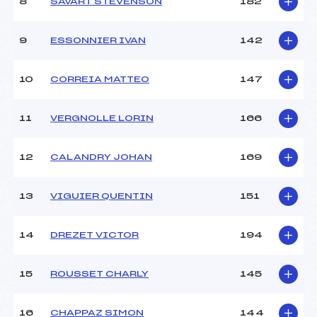
8
SAVART STEVENSON
182
9
ESSONNIER IVAN
142
10
CORREIA MATTEO
147
11
VERGNOLLE LORIN
166
12
CALANDRY JOHAN
169
13
VIGUIER QUENTIN
151
14
DREZET VICTOR
194
15
ROUSSET CHARLY
145
16
CHAPPAZ SIMON
144