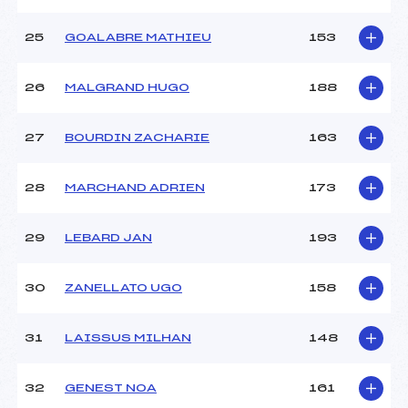
25
GOALABRE MATHIEU
153
26
MALGRAND HUGO
188
27
BOURDIN ZACHARIE
163
28
MARCHAND ADRIEN
173
29
LEBARD JAN
193
30
ZANELLATO UGO
158
31
LAISSUS MILHAN
148
32
GENEST NOA
161