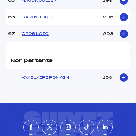
65
HAUCK JULIEN
199
66
GARIN JOSEPH
206
67
CROS LOIC
208
Non partants
VAXELAIRE ROMAIN
150
SUIVEZ
L'ACTU