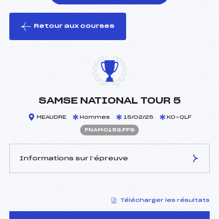
Retour aux courses
foi(s) le ski
SAMSE NATIONAL TOUR 5
MEAUDRE
Hommes
15/02/25
KO-QLF
FNAM0153.FFS
Informations sur l’épreuve
JURY DE COMPÉTITION
Télécharger les résultats
Délégué Technique :
VANDEL LUDOVIC (MJ)
D.T Adjoint :
–