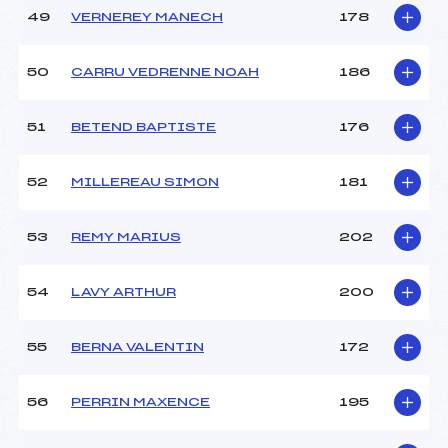
49
VERNEREY MANECH
178
50
CARRU VEDRENNE NOAH
186
51
BETEND BAPTISTE
176
52
MILLEREAU SIMON
181
53
REMY MARIUS
202
54
LAVY ARTHUR
200
55
BERNA VALENTIN
172
56
PERRIN MAXENCE
195