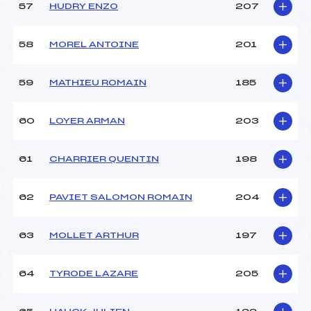
57
HUDRY ENZO
207
58
MOREL ANTOINE
201
59
MATHIEU ROMAIN
185
60
LOYER ARMAN
203
61
CHARRIER QUENTIN
198
62
PAVIET SALOMON ROMAIN
204
63
MOLLET ARTHUR
197
64
TYRODE LAZARE
205