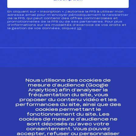
En cliquant sur « inscription », j’autorise la FFS à utiliser mon
adresse email pour m’envoyer périodiquement la newsletter
de la FFS, qui peut contenir des offres commerciales et
promotionnelles de la FFS ou de ses partenaires. Pour plus
d’informations sur les modalités d’exercice de vos droits et
la gestion de vos données, cliquez
ici
CONTACT
Nous utilisons des cookies de
ESPACE PRESSE
mesure d’audience (Google
Analytics) afin d’analyser la
fréquentation du site, vous
Ressources
proposer du contenu vidéo et les
performances du site, ainsi que des
Pass’Neige
cookies permettant le
Projet sportif fédéral
fonctionnement du site. Les
cookies de mesure d’audience ne
Projet de performance fédéral
sont déposés qu’avec votre
Antidopage
consentement. Vous pouvez
Pôle Développement, Formation, Suivi
accepter, refuser ou personnaliser