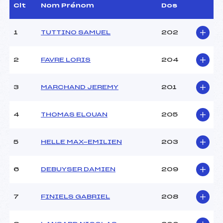
(SA)
Clt
Nom Prénom
Dos
Dir. Epreuve :
COLLOMBET ANAIS (SA)
1
TUTTINO SAMUEL
202
CARACTÉRISTIQUES DE LA PISTE
2
FAVRE LORIS
204
Piste :
–
Distance :
10 km
Point Haut :
–
3
MARCHAND JEREMY
201
Point Bas :
–
Montée Tot. :
–
4
THOMAS ELOUAN
205
Montée Max. :
–
Homologation :
–
5
HELLE MAX-EMILIEN
203
Pénalité appliquée :
–
6
DEBUYSER DAMIEN
209
Coefficient :
–
Catégorie :
U16
7
FINIELS GABRIEL
208
Style :
–