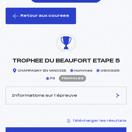
Retour aux courses
foi(s) le ski
TROPHEE DU BEAUFORT ETAPE 5
CHAMPAGNY EN VANOISE
Hommes
09/03/25
FS
FSAM0183
Informations sur l’épreuve
JURY DE COMPÉTITION
Télécharger les résultats
Délégué Technique :
GENTIL BRUCE (SA)
D.T Adjoint :
ROUSTAIN JEAN PAUL