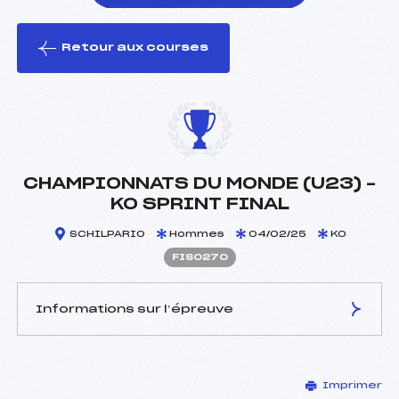
Retour aux courses
foi(s) le ski
CHAMPIONNATS DU MONDE (U23) –
KO SPRINT FINAL
SCHILPARIO
Hommes
04/02/25
KO
FIS0270
Informations sur l’épreuve
JURY DE COMPÉTITION
Imprimer
Délégué Technique :
–