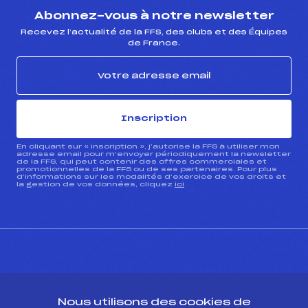
Abonnez-vous à notre newsletter
Recevez l’actualité de la FFS, des clubs et des Équipes
de France.
Inscription
En cliquant sur « inscription », j’autorise la FFS à utiliser mon
adresse email pour m’envoyer périodiquement la newsletter
de la FFS, qui peut contenir des offres commerciales et
promotionnelles de la FFS ou de ses partenaires. Pour plus
d’informations sur les modalités d’exercice de vos droits et
la gestion de vos données, cliquez
ici
CONTACT
Nous utilisons des cookies de