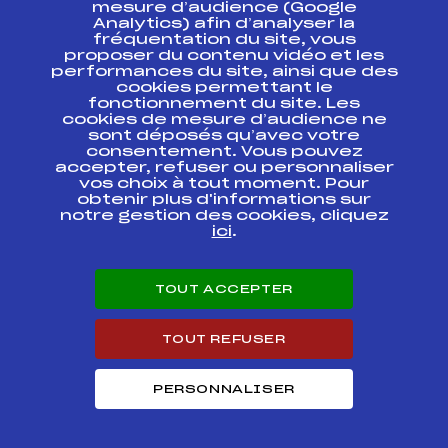
ESPACE PRESSE
mesure d’audience (Google
Analytics) afin d’analyser la
fréquentation du site, vous
Ressources
proposer du contenu vidéo et les
performances du site, ainsi que des
Pass’Neige
cookies permettant le
Projet sportif fédéral
fonctionnement du site. Les
cookies de mesure d’audience ne
Projet de performance fédéral
sont déposés qu’avec votre
Antidopage
consentement. Vous pouvez
Pôle Développement, Formation, Suivi
accepter, refuser ou personnaliser
Scientifique
vos choix à tout moment. Pour
Listes ministérielles
obtenir plus d'informations sur
notre gestion des cookies, cliquez
Pôle vie de l’athlète
ici
.
Enseignement professionnel
Informatique et chronométrage
Circuits
TOUT ACCEPTER
Carrières
Développement des habiletés mentales
TOUT REFUSER
PERSONNALISER
© 2026 Fédération Française de Ski
Mentions légales
Politique de
confidentialité
Cookies