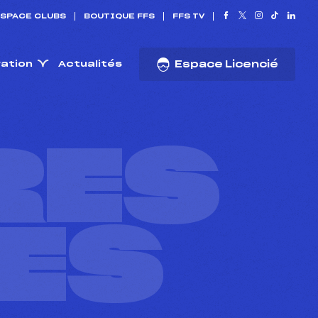
SPACE CLUBS
BOUTIQUE FFS
FFS TV
ration
Actualités
Espace Licencié
RES
ES