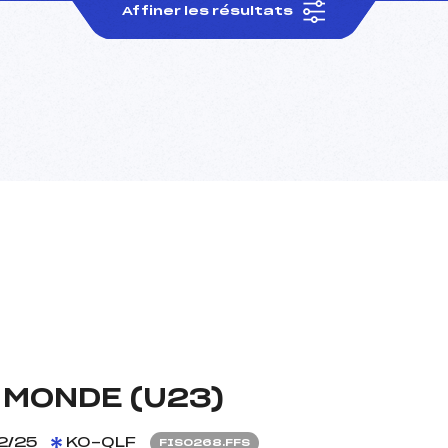
Affiner les résultats
MONDE (U23)
2/25
KO-QLF
FIS0268.FFS