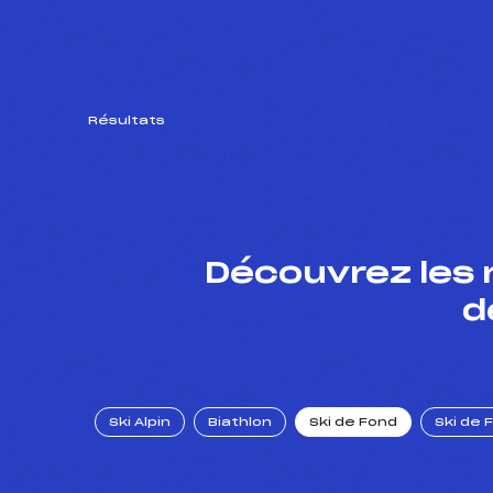
Résultats
Découvrez les 
d
Ski Alpin
Biathlon
Ski de Fond
Ski de 