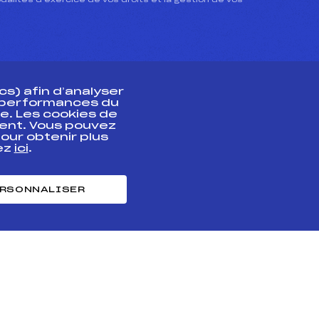
dalités d’exercice de vos droits et la gestion de vos
s) afin d’analyser
s performances du
e. Les cookies de
ent. Vous pouvez
athlète
our obtenir plus
uez
ici
.
t professionnel
e et chronométrage
RSONNALISER
nt des habiletés
ntialité
Cookies