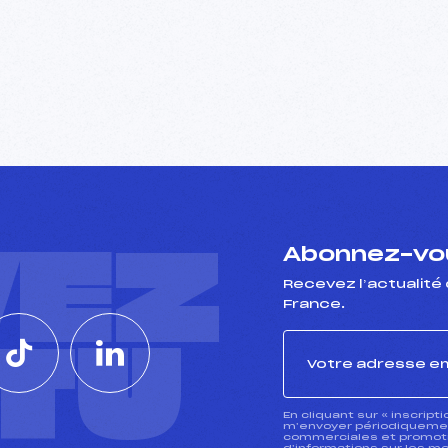
VEZ
Abonnez-vou
Recevez l’actualité 
France.
CTU
En cliquant sur « inscript
m’envoyer périodiquement
commerciales et promotio