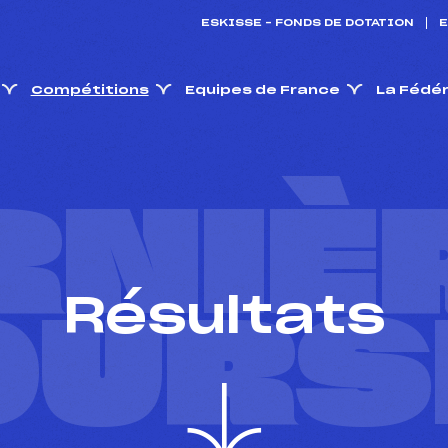
ESKISSE – FONDS DE DOTATION
E
Compétitions
Equipes de France
La Fédé
RNIÈ
Résultats
OURS