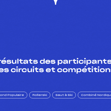
résultats des participants
es circuits et compétition
Fond Populaire
Rollerski
Saut à Ski
Combiné Nordiq