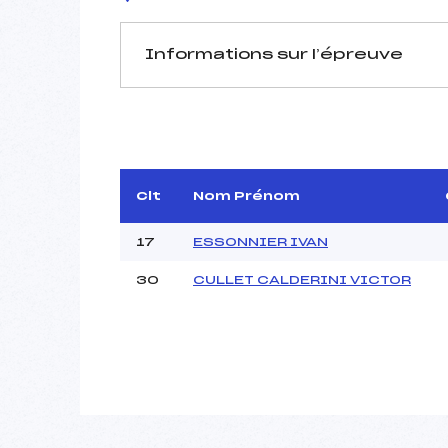
Informations sur l’épreuve
JURY DE COMPÉTITION
Délégué Technique :
D.T Adjoint :
Dir. Epreuve :
Clt
Nom Prénom
17
ESSONNIER IVAN
30
CULLET CALDERINI VICTOR
Pénalité appliquée :
Coefficient :
Catégorie :
Style :