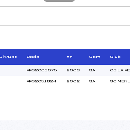
CARACTÉRISTIQU
–
Piste :
–
Distance :
–
Point Haut :
Clt/Cat
Code
An
Com
Club
Point Bas :
Montée Tot. :
FFS2663675
2003
SA
CS LA F
Montée Max. :
FFS2651824
2002
SA
SC MEN
Homologation :
10.0000
–
SEN
C