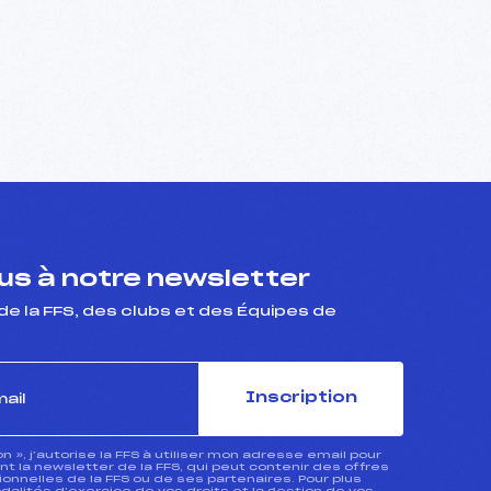
s à notre newsletter
de la FFS, des clubs et des Équipes de
Inscription
ion », j’autorise la FFS à utiliser mon adresse email pour
 la newsletter de la FFS, qui peut contenir des offres
nnelles de la FFS ou de ses partenaires. Pour plus