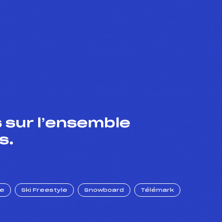
 sur l’ensemble
s.
ue
Ski Freestyle
Snowboard
Télémark