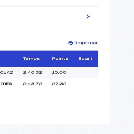
ES DE LA PISTE
Imprimer
SCHILPARIO
–
–
Temps
Points
Ecart
–
–
ECLAZ
2:46.32
10.00
–
UIRES
2:48.72
27.32
–