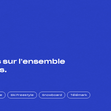
 sur l’ensemble
s.
ue
Ski Freestyle
Snowboard
Télémark