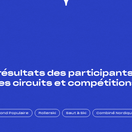
résultats des participants
es circuits et compétition
Fond Populaire
Rollerski
Saut à Ski
Combiné Nordiq