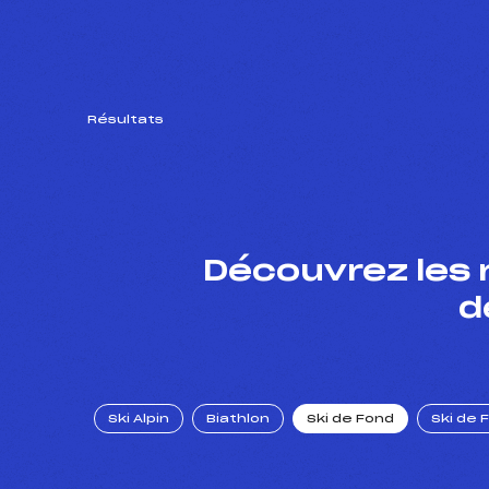
Résultats
Découvrez les 
d
Ski Alpin
Biathlon
Ski de Fond
Ski de 