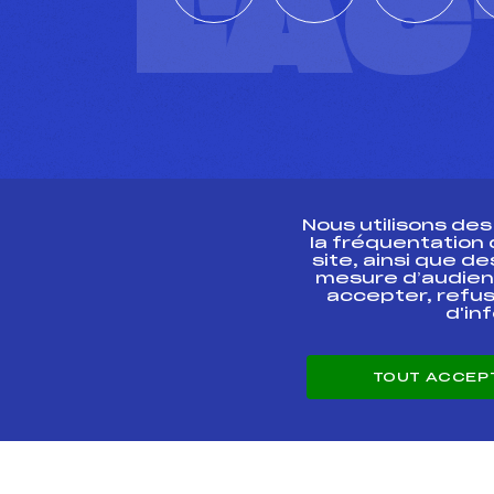
L'A
Nous utilisons de
la fréquentation
site, ainsi que 
R
mesure d’audien
accepter, refus
d'in
CONTACT
TOUT ACCEP
ESPACE PRESSE