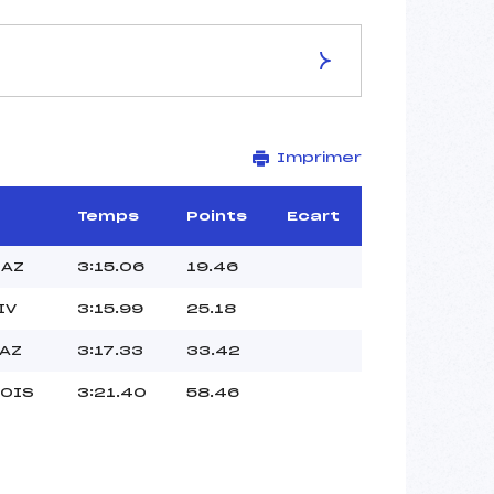
ES DE LA PISTE
Imprimer
SCHILPARIO
–
–
Temps
Points
Ecart
–
–
SAZ
3:15.06
19.46
–
IV
3:15.99
25.18
–
LAZ
3:17.33
33.42
HOIS
3:21.40
58.46