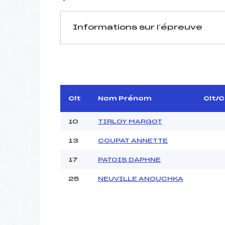
Informations sur l’épreuve
JURY DE COMPÉTITION
Délégué Technique :
D.T Adjoint :
Dir. Epreuve :
Clt
Nom Prénom
Clt/
10
TIRLOY MARGOT
13
COUPAT ANNETTE
17
PATOIS DAPHNE
Pénalité appliquée :
25
NEUVILLE ANOUCHKA
Coefficient :
Catégorie :
Style :