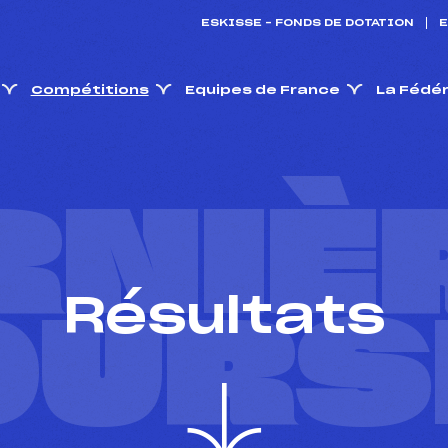
ESKISSE – FONDS DE DOTATION
E
Compétitions
Equipes de France
La Fédé
RNIÈ
Résultats
OURS