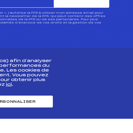
ion », j’autorise la FFS à utiliser mon adresse email pour
 la newsletter de la FFS, qui peut contenir des offres
nnelles de la FFS ou de ses partenaires. Pour plus
dalités d’exercice de vos droits et la gestion de vos
s) afin d’analyser
s performances du
e. Les cookies de
ent. Vous pouvez
athlète
our obtenir plus
uez
ici
.
t professionnel
e et chronométrage
RSONNALISER
nt des habiletés