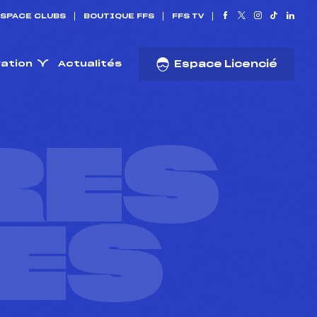
SPACE CLUBS
BOUTIQUE FFS
FFS TV
ration
Actualités
Espace Licencié
RES
ES