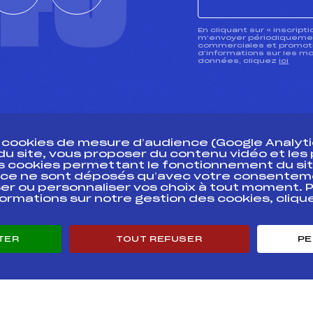
CTU
En cliquant sur « inscript
m’envoyer périodiquement
commerciales et promotio
d’informations sur les mo
données, cliquez
ici
s cookies de mesure d’audience (Google Analytic
 du site, vous proposer du contenu vidéo et le
des cookies permettant le fonctionnement du sit
essources
ce ne sont déposés qu’avec votre consentem
Pass’Neige
Pôle vie de l’
er ou personnaliser vos choix à tout moment. P
formations sur notre gestion des cookies, cliq
Projet sportif fédéral
Enseignemen
Projet de performance fédéral
Informatiqu
Antidopage
Circuits
TER
TOUT REFUSER
PE
Pôle Développement, Formation, Suivi
Carrières
Scientifique
Développeme
Listes ministérielles
mentales