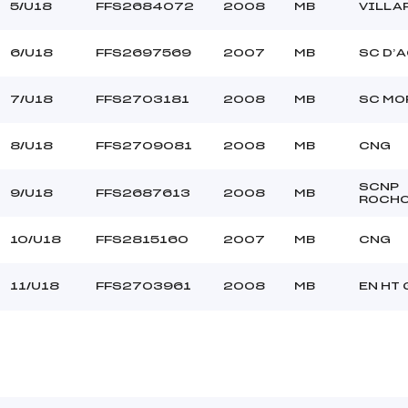
5/U18
FFS2684072
2008
MB
VILLA
6/U18
FFS2697569
2007
MB
SC D’
7/U18
FFS2703181
2008
MB
SC MO
8/U18
FFS2709081
2008
MB
CNG
SCNP
9/U18
FFS2687613
2008
MB
ROCH
10/U18
FFS2815160
2007
MB
CNG
11/U18
FFS2703961
2008
MB
EN HT 