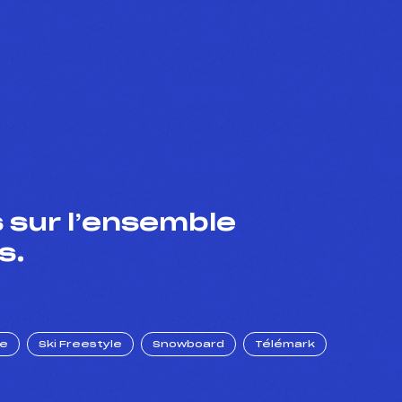
 sur l’ensemble
s.
ue
Ski Freestyle
Snowboard
Télémark