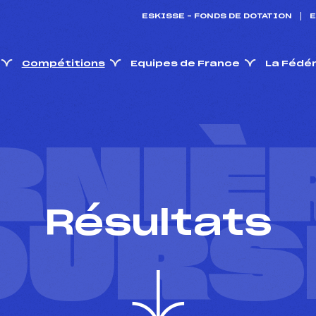
ESKISSE – FONDS DE DOTATION
E
Compétitions
Equipes de France
La Fédé
RNIÈ
Résultats
OURS