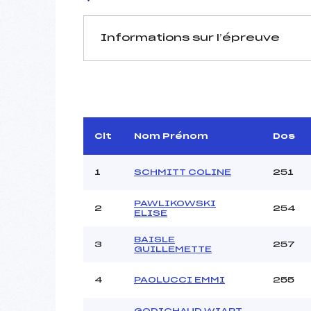
Informations sur l’épreuve
JURY DE COMPÉTITION
Délégué Technique :
B
D.T Adjoint :
DE
Dir. Epreuve :
ROGUE
Clt
Nom Prénom
Dos
1
SCHMITT COLINE
251
PAWLIKOWSKI
2
254
ELISE
BAISLE
Pénalité appliquée :
3
257
GUILLEMETTE
Coefficient :
Catégorie :
4
PAOLUCCI EMMI
255
Style :
GODICHAUD WIART