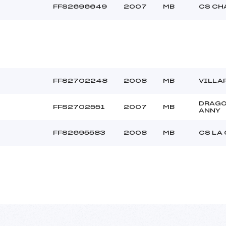
FFS2696649
2007
MB
CS CH
FFS2702248
2008
MB
VILLA
DRAG
FFS2702551
2007
MB
ANNY
FFS2695583
2008
MB
CS LA