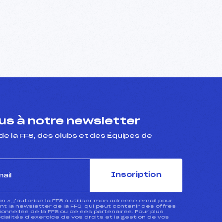
s à notre newsletter
de la FFS, des clubs et des Équipes de
Inscription
ion », j’autorise la FFS à utiliser mon adresse email pour
 la newsletter de la FFS, qui peut contenir des offres
nnelles de la FFS ou de ses partenaires. Pour plus
dalités d’exercice de vos droits et la gestion de vos