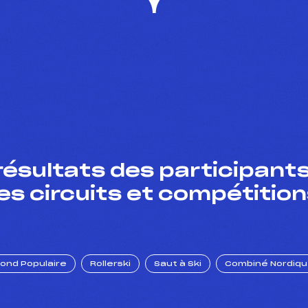
résultats des participants
es circuits et compétition
Fond Populaire
Rollerski
Saut à Ski
Combiné Nordiq