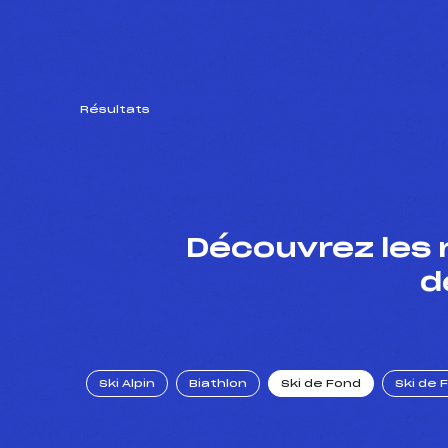
Résultats
Découvrez les 
d
Ski Alpin
Biathlon
Ski de Fond
Ski de 