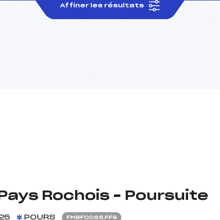
Affiner les résultats
Pays Rochois – Poursuite
25
POURS
FMBF0095.FFS