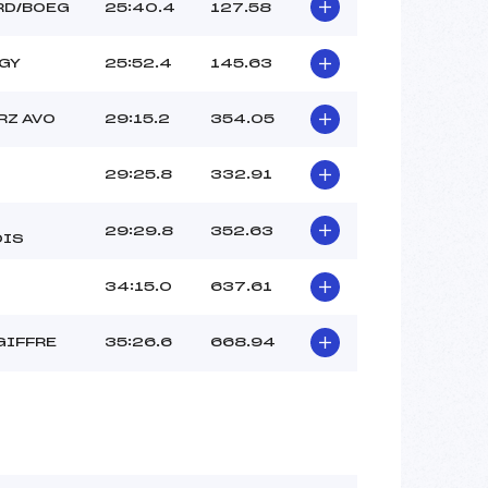
RD/BOEG
25:40.4
127.58
AGY
25:52.4
145.63
RZ AVO
29:15.2
354.05
29:25.8
332.91
29:29.8
352.63
OIS
34:15.0
637.61
GIFFRE
35:26.6
668.94