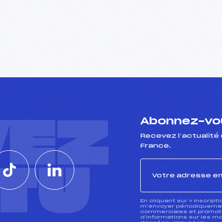
VEZ
Abonnez-vou
Recevez l’actualité 
France.
CTU
En cliquant sur « inscript
m’envoyer périodiquement
commerciales et promotio
d’informations sur les mo