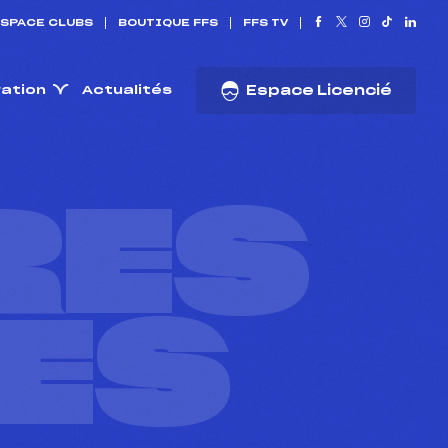
SPACE CLUBS
BOUTIQUE FFS
FFS TV
ration
Actualités
Espace Licencié
RES
ES