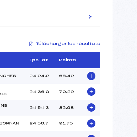
ES DE LA PISTE
Télécharger les résultats
–
5,0 km
–
Tps Tot
Points
–
–
NCHES
24:24.2
68.42
–
–
24:36.0
70.22
OIS
ONS
24:54.3
82.98
 BORNAN
24:56.7
91.75