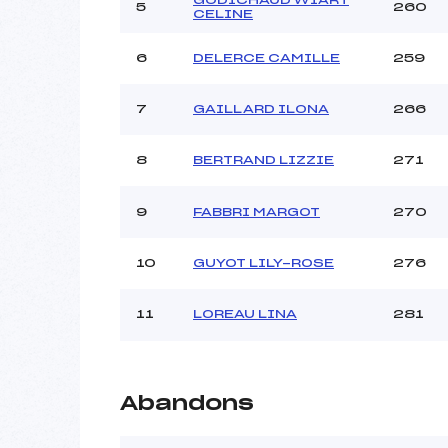
5
260
CELINE
6
DELERCE CAMILLE
259
7
GAILLARD ILONA
266
8
BERTRAND LIZZIE
271
9
FABBRI MARGOT
270
10
GUYOT LILY-ROSE
276
11
LOREAU LINA
281
Abandons