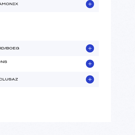
AMONIX
RD/BOEG
ONS
 CLUSAZ