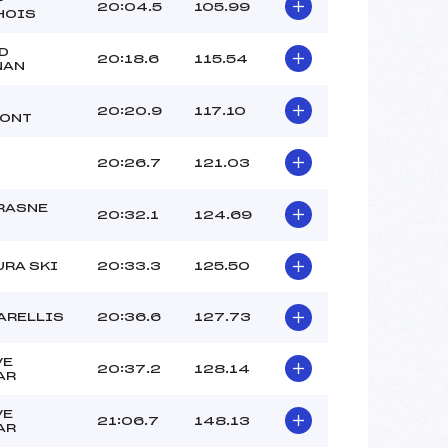
20:04.5
105.99
HOIS
D
20:18.6
115.54
NAN
S
20:20.9
117.10
MONT
20:26.7
121.03
RASNE
20:32.1
124.69
URA SKI
20:33.3
125.50
ARELLIS
20:36.6
127.73
VE
20:37.2
128.14
AR
VE
21:06.7
148.13
AR