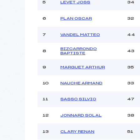
5
LEVET JOSS
34
6
PLAN OSCAR
32
7
VANDEL MATTEO
44
BIZCARRONDO
8
43
BAPTISTE
9
MARGUET ARTHUR
35
10
NAUCHE ARMAND
33
11
SASSO SILVIO
47
12
JONNARD SOLAL
38
13
CLARY RENAN
51