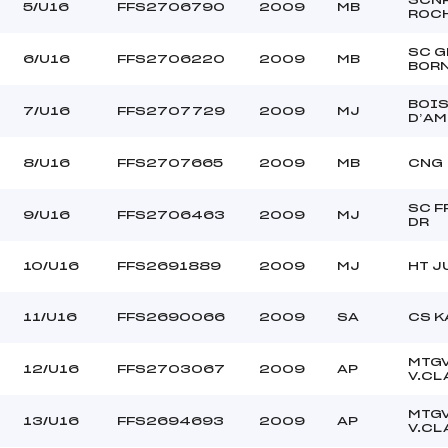
5/U16
FFS2706790
2009
MB
ROC
SC G
6/U16
FFS2706220
2009
MB
BOR
BOI
7/U16
FFS2707729
2009
MJ
D’A
8/U16
FFS2707665
2009
MB
CNG
SC F
9/U16
FFS2706463
2009
MJ
DR
10/U16
FFS2691889
2009
MJ
HT J
11/U16
FFS2690066
2009
SA
CS K
MTG
12/U16
FFS2703067
2009
AP
V.CL
MTG
13/U16
FFS2694693
2009
AP
V.CL