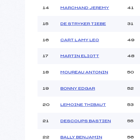
14
MARCHAND JEREMY
41
15
DE STRYKER TIEBE
31
16
CART LAMY LEO
49
17
MARTIN ELIOTT
48
18
MOUREAU ANTONIN
50
19
BONNY EDGAR
52
20
LEMOINE THIBAUT
53
21
DESCOUPS BASTIEN
55
22
BALLY BENJAMIN
56