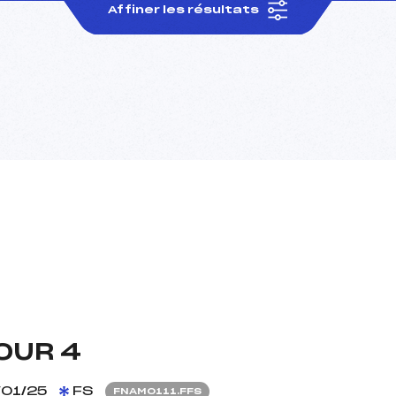
Affiner les résultats
OUR 4
01/25
FS
FNAM0111.FFS