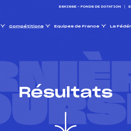
ESKISSE – FONDS DE DOTATION
E
Compétitions
Equipes de France
La Fédé
RNIÈ
Résultats
OURS