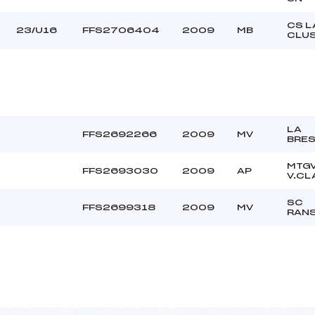
CS L
23/U16
FFS2706404
2009
MB
CLU
LA
FFS2692266
2009
MV
BRE
MTG
FFS2693030
2009
AP
V.CL
SC
FFS2699318
2009
MV
RAN