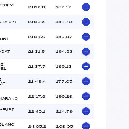
EISEY
21:12.6
152.12
URA SKI
21:13.5
152.73
S
21:14.0
153.07
MONT
YDAT
21:31.5
164.93
ZE
21:37.7
169.13
CEL
E
21:49.4
177.05
AT
22:17.8
196.29
MARANC
/RUPT
22:45.1
214.79
BLANC
24:05.2
269.05