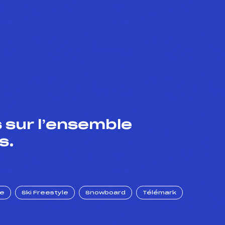
 sur l’ensemble
s.
ue
Ski Freestyle
Snowboard
Télémark