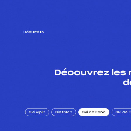
Résultats
Découvrez les 
d
Ski Alpin
Biathlon
Ski de Fond
Ski de 