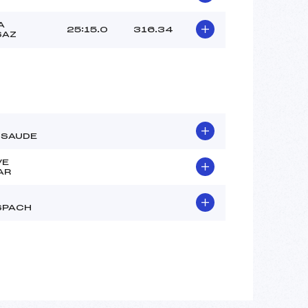
A
25:15.0
316.34
SAZ
SSAUDE
VE
AR
SPACH