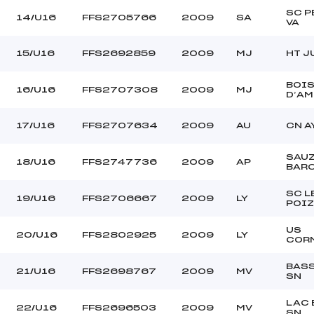
SC P
14/U16
FFS2705766
2009
SA
VA
15/U16
FFS2692859
2009
MJ
HT J
BOI
16/U16
FFS2707308
2009
MJ
D’A
17/U16
FFS2707634
2009
AU
CN A
SAU
18/U16
FFS2747736
2009
AP
BAR
SC L
19/U16
FFS2706667
2009
LY
POIZ
US
20/U16
FFS2802925
2009
LY
COR
BASS
21/U16
FFS2698767
2009
MV
SN
LAC 
22/U16
FFS2696503
2009
MV
SN