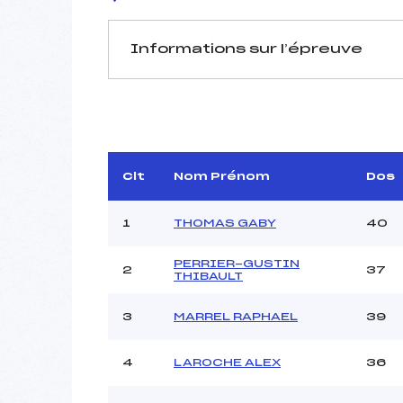
Informations sur l’épreuve
JURY DE COMPÉTITION
Délégué Technique :
PRUD
D.T Adjoint :
GRANDEM
Clt
Nom Prénom
Dos
Dir. Epreuve :
PO
1
THOMAS GABY
40
PERRIER-GUSTIN
2
37
THIBAULT
Pénalité appliquée :
3
MARREL RAPHAEL
39
Coefficient :
Catégorie :
4
LAROCHE ALEX
36
Style :