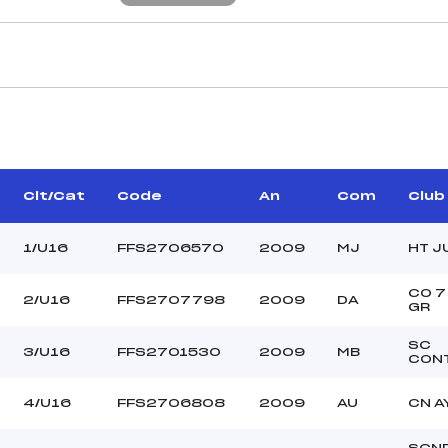
CARACTÉRISTIQU
 HOMME ANNE-LAURE
Piste :
(MV)
Distance :
ANGE PHILIPPE (MV)
Point Haut :
Clt/Cat
Code
An
Com
Club
IRRIER BASTIEN (MV)
Point Bas :
Montée Tot. :
1/U16
FFS2706570
2009
MJ
HT J
Montée Max. :
Homologation :
CO 7
2/U16
FFS2707798
2009
DA
GR
SC
90.0000
3/U16
FFS2701530
2009
MB
CON
–
U16
4/U16
FFS2706808
2009
AU
CN A
L
SCN