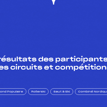
résultats des participants
es circuits et compétition
Fond Populaire
Rollerski
Saut à Ski
Combiné Nordiq