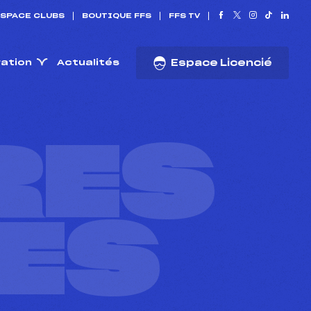
SPACE CLUBS
BOUTIQUE FFS
FFS TV
ration
Actualités
Espace Licencié
RES
ES