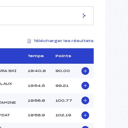
ES DE LA PISTE
Télécharger les résultats
–
7.5 km
1280 m
Temps
Points
1200 m
90 m
URA SKI
19:40.9
90.00
30 m
–
 LAUX
19:54.5
99.21
19:56.8
100.77
TAMINE
YDAT
19:58.9
102.19
P