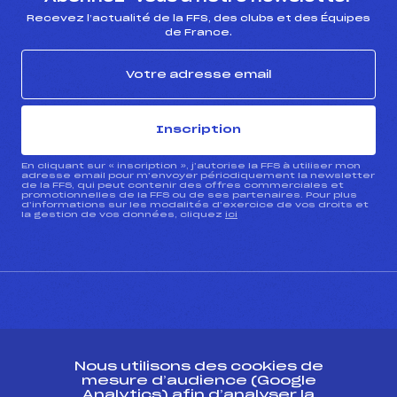
Recevez l’actualité de la FFS, des clubs et des Équipes
de France.
Inscription
En cliquant sur « inscription », j’autorise la FFS à utiliser mon
adresse email pour m’envoyer périodiquement la newsletter
de la FFS, qui peut contenir des offres commerciales et
promotionnelles de la FFS ou de ses partenaires. Pour plus
d’informations sur les modalités d’exercice de vos droits et
la gestion de vos données, cliquez
ici
CONTACT
Nous utilisons des cookies de
ESPACE PRESSE
mesure d’audience (Google
Analytics) afin d’analyser la