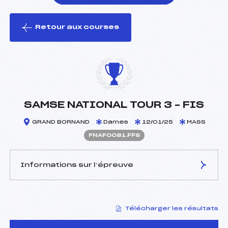
Retour aux courses
foi(s) le ski
SAMSE NATIONAL TOUR 3 – FIS
GRAND BORNAND
Dames
12/01/25
MASS
FNAF0081.FFS
Informations sur l’épreuve
JURY DE COMPÉTITION
Télécharger les résultats
Délégué Technique :
LOCATELLI DOMINIQUE
(DA)