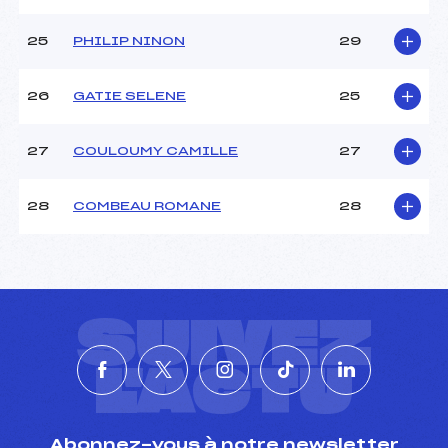
25
PHILIP NINON
29
26
GATIE SELENE
25
27
COULOUMY CAMILLE
27
28
COMBEAU ROMANE
28
SUIVEZ
L'ACTU
Abonnez-vous à notre newsletter