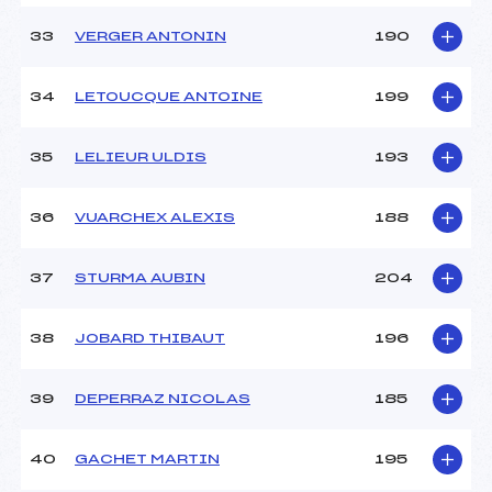
33
VERGER ANTONIN
190
34
LETOUCQUE ANTOINE
199
35
LELIEUR ULDIS
193
36
VUARCHEX ALEXIS
188
37
STURMA AUBIN
204
38
JOBARD THIBAUT
196
39
DEPERRAZ NICOLAS
185
40
GACHET MARTIN
195