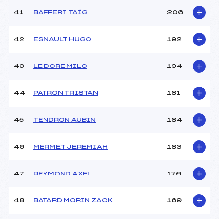
41
BAFFERT TAÏG
206
42
ESNAULT HUGO
192
43
LE DORE MILO
194
44
PATRON TRISTAN
181
45
TENDRON AUBIN
184
46
MERMET JEREMIAH
183
47
REYMOND AXEL
176
48
BATARD MORIN ZACK
169