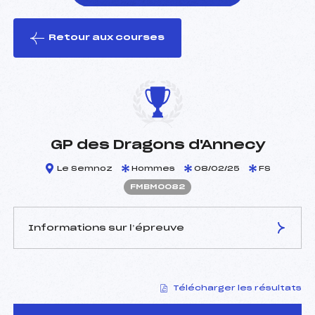
Retour aux courses
foi(s) le ski
GP des Dragons d'Annecy
Le Semnoz
Hommes
08/02/25
FS
FMBM0082
Informations sur l’épreuve
JURY DE COMPÉTITION
Télécharger les résultats
Délégué Technique :
FOURNIER LANGLAIS
FABIEN (MB)