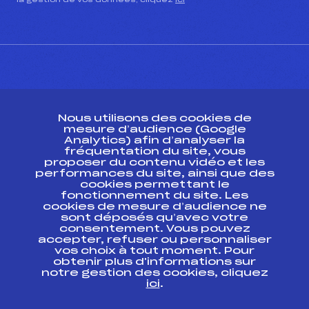
la gestion de vos données, cliquez
ici
CONTACT
Nous utilisons des cookies de
ESPACE PRESSE
mesure d’audience (Google
Analytics) afin d’analyser la
fréquentation du site, vous
Ressources
proposer du contenu vidéo et les
performances du site, ainsi que des
Pass’Neige
cookies permettant le
Projet sportif fédéral
fonctionnement du site. Les
cookies de mesure d’audience ne
Projet de performance fédéral
sont déposés qu’avec votre
Antidopage
consentement. Vous pouvez
Pôle Développement, Formation, Suivi
accepter, refuser ou personnaliser
Scientifique
vos choix à tout moment. Pour
Listes ministérielles
obtenir plus d'informations sur
notre gestion des cookies, cliquez
Pôle vie de l’athlète
ici
.
Enseignement professionnel
Informatique et chronométrage