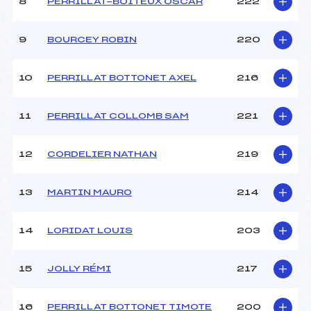
8
PERRILLAT-BOITEUX OSCAR
222
9
BOURCEY ROBIN
220
10
PERRILLAT BOTTONET AXEL
216
11
PERRILLAT COLLOMB SAM
221
12
CORDELIER NATHAN
219
13
MARTIN MAURO
214
14
LORIDAT LOUIS
203
15
JOLLY RÉMI
217
16
PERRILLAT BOTTONET TIMOTE
200