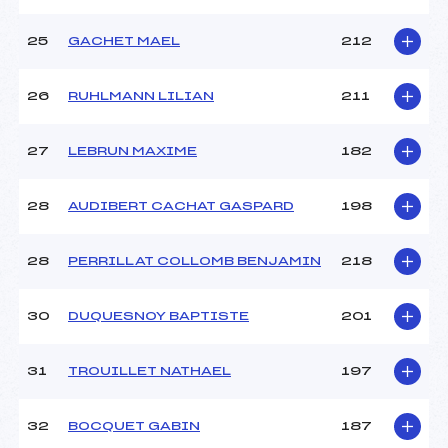
25
GACHET MAEL
212
26
RUHLMANN LILIAN
211
27
LEBRUN MAXIME
182
28
AUDIBERT CACHAT GASPARD
198
28
PERRILLAT COLLOMB BENJAMIN
218
30
DUQUESNOY BAPTISTE
201
31
TROUILLET NATHAEL
197
32
BOCQUET GABIN
187