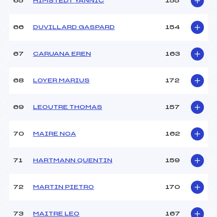
65
HIMSTEDT YANNIC
155
66
DUVILLARD GASPARD
154
67
CARUANA EREN
163
68
LOYER MARIUS
172
69
LEOUTRE THOMAS
157
70
MAIRE NOA
162
71
HARTMANN QUENTIN
159
72
MARTIN PIETRO
170
73
MAITRE LEO
167