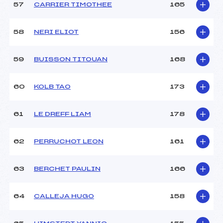
57
CARRIER TIMOTHEE
165
58
NERI ELIOT
156
59
BUISSON TITOUAN
168
60
KOLB TAO
173
61
LE DREFF LIAM
178
62
PERRUCHOT LEON
161
63
BERCHET PAULIN
166
64
CALLEJA HUGO
158