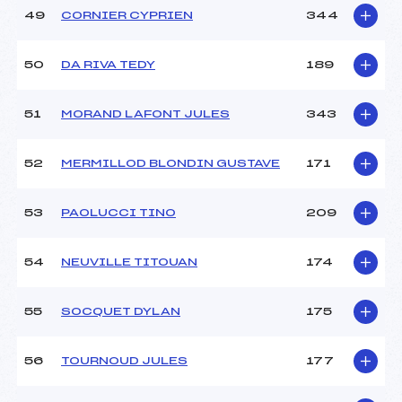
49
CORNIER CYPRIEN
344
50
DA RIVA TEDY
189
51
MORAND LAFONT JULES
343
52
MERMILLOD BLONDIN GUSTAVE
171
53
PAOLUCCI TINO
209
54
NEUVILLE TITOUAN
174
55
SOCQUET DYLAN
175
56
TOURNOUD JULES
177