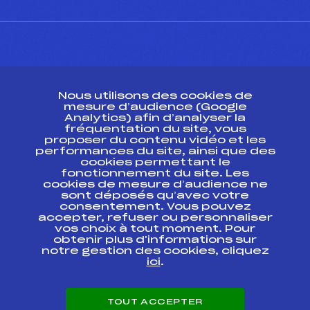
CONTACT
Nous utilisons des cookies de
ESPACE PRESSE
mesure d’audience (Google
Analytics) afin d’analyser la
fréquentation du site, vous
Ressources
proposer du contenu vidéo et les
performances du site, ainsi que des
Pass’Neige
cookies permettant le
Projet sportif fédéral
fonctionnement du site. Les
cookies de mesure d’audience ne
Projet de performance fédéral
sont déposés qu’avec votre
Antidopage
consentement. Vous pouvez
Pôle Développement, Formation, Suivi
accepter, refuser ou personnaliser
Scientifique
vos choix à tout moment. Pour
Listes ministérielles
obtenir plus d'informations sur
notre gestion des cookies, cliquez
Pôle vie de l’athlète
ici
.
Enseignement professionnel
Informatique et chronométrage
Circuits
TOUT ACCEPTER