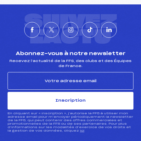
SUIVEZ
L'ACTU
Abonnez-vous à notre newsletter
Recevez l’actualité de la FFS, des clubs et des Équipes
de France.
Inscription
En cliquant sur « inscription », j’autorise la FFS à utiliser mon
adresse email pour m’envoyer périodiquement la newsletter
de la FFS, qui peut contenir des offres commerciales et
promotionnelles de la FFS ou de ses partenaires. Pour plus
d’informations sur les modalités d’exercice de vos droits et
la gestion de vos données, cliquez
ici