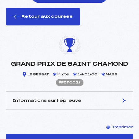
Retour aux courses
foi(s) le ski
GRAND PRIX DE SAINT CHAMOND
LE BESSAT
Mixte
14/01/06
MASS
FFZT0031
Informations sur l’épreuve
JURY DE COMPÉTITION
Imprimer
Délégué Technique :
POLLET SERGE ()
D.T Adjoint :
–