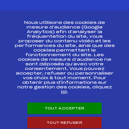
CONTACT
Nous utilisons des cookies de
ESPACE PRESSE
mesure d’audience (Google
Analytics) afin d’analyser la
fréquentation du site, vous
Ressources
proposer du contenu vidéo et les
performances du site, ainsi que des
Pass’Neige
cookies permettant le
Projet sportif fédéral
fonctionnement du site. Les
cookies de mesure d’audience ne
Projet de performance fédéral
sont déposés qu’avec votre
Antidopage
consentement. Vous pouvez
Pôle Développement, Formation, Suivi
accepter, refuser ou personnaliser
Scientifique
vos choix à tout moment. Pour
Listes ministérielles
obtenir plus d'informations sur
notre gestion des cookies, cliquez
Pôle vie de l’athlète
ici
.
Enseignement professionnel
Informatique et chronométrage
Circuits
TOUT ACCEPTER
Carrières
Développement des habiletés mentales
TOUT REFUSER