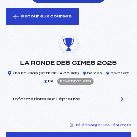
Retour aux courses
foi(s) le ski
LA RONDE DES CIMES 2025
LES FOURGS (SITE DE LA COUPE)
Dames
05/01/25
FP
FMJF0071.FFS
Informations sur l’épreuve
JURY DE COMPÉTITION
Télécharger les résultats
Délégué Technique :
VAUCHERET DOMINIQUE
(MJ)