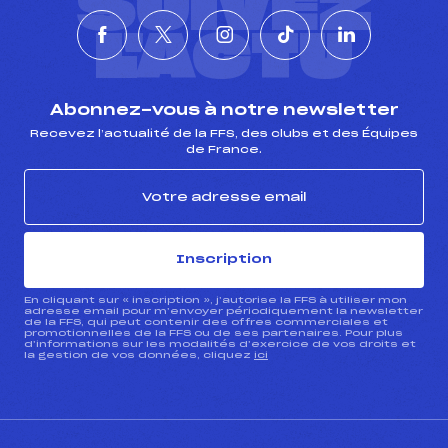
SUIVEZ
L'ACTU
Abonnez-vous à notre newsletter
Recevez l’actualité de la FFS, des clubs et des Équipes
de France.
Inscription
En cliquant sur « inscription », j’autorise la FFS à utiliser mon
adresse email pour m’envoyer périodiquement la newsletter
de la FFS, qui peut contenir des offres commerciales et
promotionnelles de la FFS ou de ses partenaires. Pour plus
d’informations sur les modalités d’exercice de vos droits et
la gestion de vos données, cliquez
ici