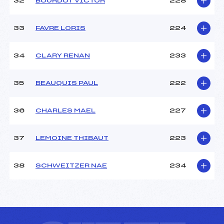
32
BOURDOT VICTOR
228
33
FAVRE LORIS
224
34
CLARY RENAN
233
35
BEAUQUIS PAUL
222
36
CHARLES MAEL
227
37
LEMOINE THIBAUT
223
38
SCHWEITZER NAE
234