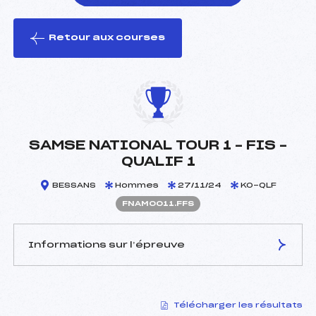
Retour aux courses
foi(s) le ski
SAMSE NATIONAL TOUR 1 – FIS –
QUALIF 1
BESSANS
Hommes
27/11/24
KO-QLF
FNAM0011.FFS
Informations sur l’épreuve
JURY DE COMPÉTITION
Télécharger les résultats
Délégué Technique :
LOCATELLI DOMINIQUE