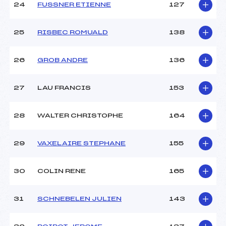
24
FUSSNER ETIENNE
127
25
RISBEC ROMUALD
138
26
GROB ANDRE
136
27
LAU FRANCIS
153
28
WALTER CHRISTOPHE
164
29
VAXELAIRE STEPHANE
155
30
COLIN RENE
165
31
SCHNEBELEN JULIEN
143