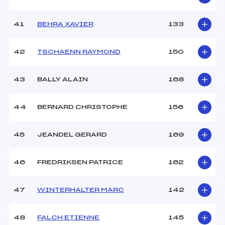
41
BEHRA XAVIER
133
42
TSCHAENN RAYMOND
150
43
BALLY ALAIN
168
44
BERNARD CHRISTOPHE
156
45
JEANDEL GERARD
169
46
FREDRIKSEN PATRICE
162
47
WINTERHALTER MARC
142
48
FALCH ETIENNE
145