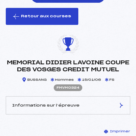
Retour aux courses
foi(s) le ski
MEMORIAL DIDIER LAVOINE COUPE
DES VOSGES CREDIT MUTUEL
BUSSANG
Hommes
15/01/06
FS
FMVM0324
Informations sur l’épreuve
JURY DE COMPÉTITION
Imprimer
Délégué Technique :
RICHARD Jean Claude