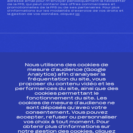
adresse email pour m’envoyer périodiquement la newsletter
de la FFS, qui peut contenir des offres commerciales et
promotionnelles de la FFS ou de ses partenaires. Pour plus
d’informations sur les modalités d’exercice de vos droits et
la gestion de vos données, cliquez
ici
CONTACT
Nous utilisons des cookies de
ESPACE PRESSE
mesure d’audience (Google
Analytics) afin d’analyser la
fréquentation du site, vous
Ressources
proposer du contenu vidéo et les
performances du site, ainsi que des
Pass’Neige
cookies permettant le
Projet sportif fédéral
fonctionnement du site. Les
cookies de mesure d’audience ne
Projet de performance fédéral
sont déposés qu’avec votre
Antidopage
consentement. Vous pouvez
Pôle Développement, Formation, Suivi
accepter, refuser ou personnaliser
Scientifique
vos choix à tout moment. Pour
Listes ministérielles
obtenir plus d'informations sur
notre gestion des cookies, cliquez
Pôle vie de l’athlète