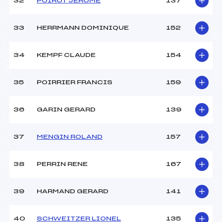
32
POIROT JEROME
137
33
HERRMANN DOMINIQUE
152
34
KEMPF CLAUDE
154
35
POIRRIER FRANCIS
159
36
GARIN GERARD
139
37
MENGIN ROLAND
157
38
PERRIN RENE
167
39
HARMAND GERARD
141
40
SCHWEITZER LIONEL
135