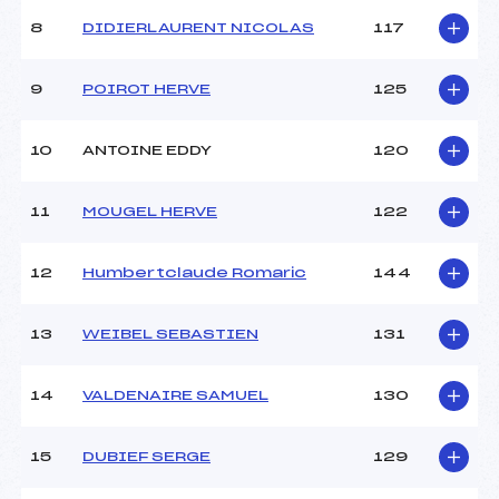
8
DIDIERLAURENT NICOLAS
117
9
POIROT HERVE
125
10
ANTOINE EDDY
120
11
MOUGEL HERVE
122
12
Humbertclaude Romaric
144
13
WEIBEL SEBASTIEN
131
14
VALDENAIRE SAMUEL
130
15
DUBIEF SERGE
129