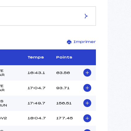
ES DE LA PISTE
Imprimer
–
5 km
–
Temps
Points
–
–
VE
16:43.1
63.56
AR
–
–
VE
17:04.7
93.71
AR
ES
17:49.7
156.51
RUN
SV2
18:04.7
177.45