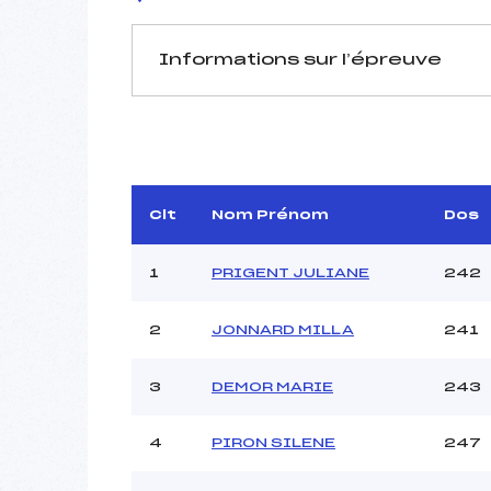
Informations sur l’épreuve
JURY DE COMPÉTITION
Délégué Technique :
T
D.T Adjoint :
Dir. Epreuve :
Clt
Nom Prénom
Dos
1
PRIGENT JULIANE
242
2
JONNARD MILLA
241
Pénalité appliquée :
3
DEMOR MARIE
243
Coefficient :
Catégorie :
4
PIRON SILENE
247
Style :