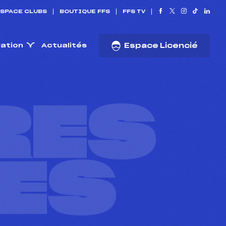
SPACE CLUBS
BOUTIQUE FFS
FFS TV
ration
Actualités
Espace Licencié
RES
ES