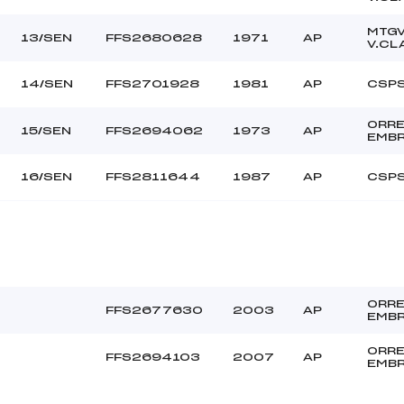
MTG
13/SEN
FFS2680628
1971
AP
V.CL
14/SEN
FFS2701928
1981
AP
CSP
ORR
15/SEN
FFS2694062
1973
AP
EMB
16/SEN
FFS2811644
1987
AP
CSP
ORR
FFS2677630
2003
AP
EMB
ORR
FFS2694103
2007
AP
EMB