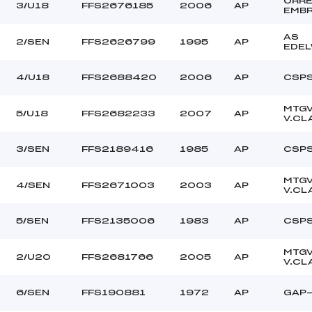
ORR
3/U18
FFS2676185
2006
AP
EMB
AS
2/SEN
FFS2626799
1995
AP
EDE
4/U18
FFS2688420
2006
AP
CSP
MTG
5/U18
FFS2682233
2007
AP
V.CL
3/SEN
FFS2189416
1985
AP
CSP
MTG
4/SEN
FFS2671003
2003
AP
V.CL
5/SEN
FFS2135006
1983
AP
CSP
MTG
2/U20
FFS2681766
2005
AP
V.CL
6/SEN
FFS190881
1972
AP
GAP-