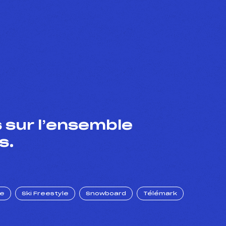
 sur l’ensemble
s.
ue
Ski Freestyle
Snowboard
Télémark