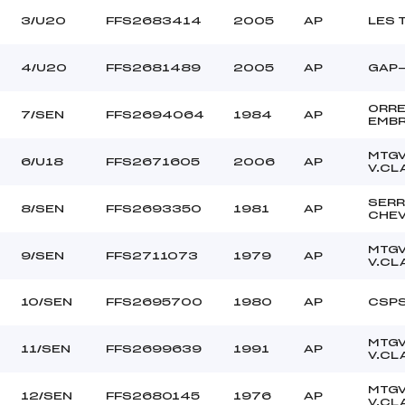
3/U20
FFS2683414
2005
AP
LES 
4/U20
FFS2681489
2005
AP
GAP-
ORR
7/SEN
FFS2694064
1984
AP
EMB
MTG
6/U18
FFS2671605
2006
AP
V.CL
SERR
8/SEN
FFS2693350
1981
AP
CHEV
MTG
9/SEN
FFS2711073
1979
AP
V.CL
10/SEN
FFS2695700
1980
AP
CSP
MTG
11/SEN
FFS2699639
1991
AP
V.CL
MTG
12/SEN
FFS2680145
1976
AP
V.CL