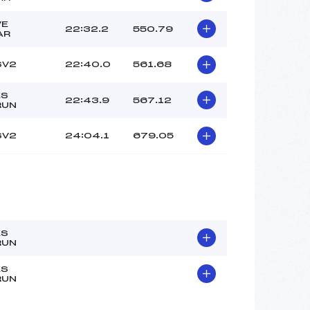
VE
22:32.2
550.79
AR
SV2
22:40.0
561.68
ES
22:43.9
567.12
RUN
SV2
24:04.1
679.05
ES
RUN
ES
RUN