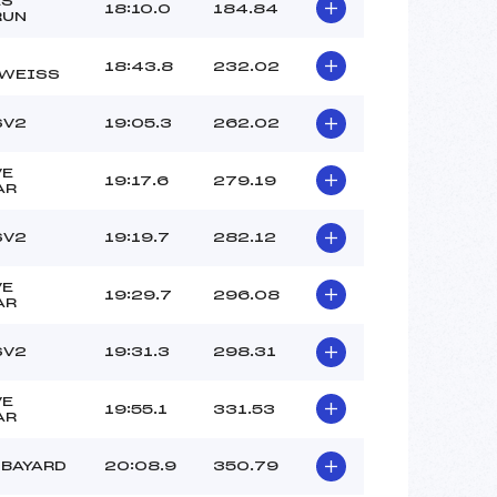
ES
18:10.0
184.84
RUN
18:43.8
232.02
LWEISS
SV2
19:05.3
262.02
VE
19:17.6
279.19
AR
SV2
19:19.7
282.12
VE
19:29.7
296.08
AR
SV2
19:31.3
298.31
VE
19:55.1
331.53
AR
BAYARD
20:08.9
350.79