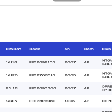
CARACTÉRISTIQU
RILLES BASTIEN (AP)
Piste :
ANNEN ANTONIN (SA)
Distance :
CHABRE DANIEL (AP)
Point Haut :
Clt/Cat
Code
An
Com
Club
Point Bas :
Montée Tot. :
MTG
1/U18
FFS2692105
2007
AP
V.CL
Montée Max. :
Homologation :
MTG
1/U20
FFS2703515
2005
AP
V.CL
ORR
63.5600
2/U18
FFS2697306
2007
AP
EMB
–
U18->SEN
1/SEN
FFS2625963
1995
AP
CSP
L