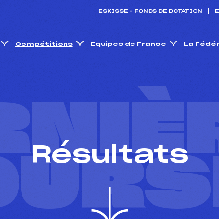
ESKISSE – FONDS DE DOTATION
E
Compétitions
Equipes de France
La Fédé
RNIÈ
Résultats
OURS