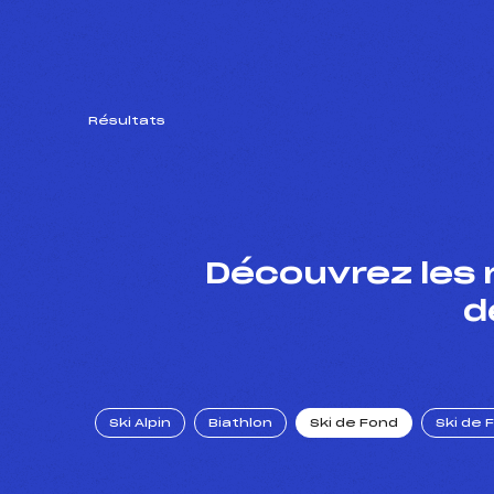
Résultats
Découvrez les 
d
Ski Alpin
Biathlon
Ski de Fond
Ski de 