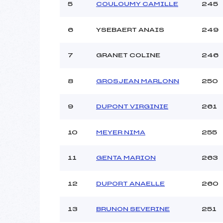
5
COULOUMY CAMILLE
245
6
YSEBAERT ANAIS
249
7
GRANET COLINE
246
8
GROSJEAN MARLONN
250
9
DUPONT VIRGINIE
261
10
MEYER NIMA
255
11
GENTA MARION
263
12
DUPORT ANAELLE
260
13
BRUNON SEVERINE
251