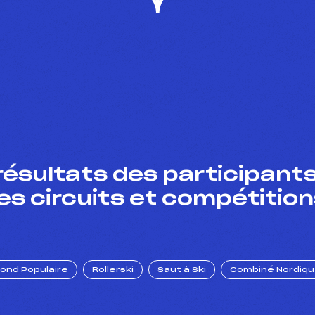
résultats des participants
es circuits et compétition
Fond Populaire
Rollerski
Saut à Ski
Combiné Nordiq