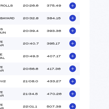
TROLLS
20:26.6
375.49
BAYARD
20:32.8
384.15
ES
20:39.4
393.36
RUN
VE
20:40.7
395.17
AR
E
20:49.3
407.17
AL
VE
20:56.6
417.36
AR
SV2
21:08.0
433.27
VE
21:34.5
470.26
AR
VE
22:01.1
507.38
AR