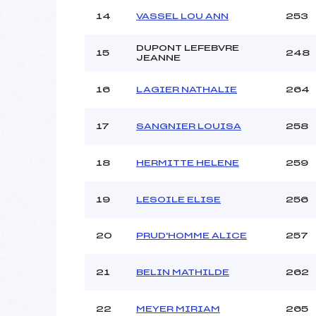
14
VASSEL LOU ANN
253
DUPONT LEFEBVRE
15
248
JEANNE
16
LAGIER NATHALIE
264
17
SANGNIER LOUISA
258
18
HERMITTE HELENE
259
19
LESOILE ELISE
256
20
PRUD'HOMME ALICE
257
21
BELIN MATHILDE
262
22
MEYER MIRIAM
265