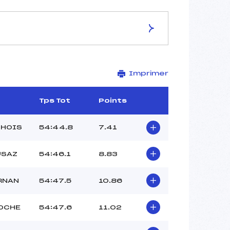
ES DE LA PISTE
Imprimer
LES TUFFES
11.3 km
1203 m
Tps Tot
Points
1160 m
–
CHOIS
54:44.8
7.41
–
–
USAZ
54:46.1
8.83
RNAN
54:47.5
10.86
OCHE
54:47.6
11.02