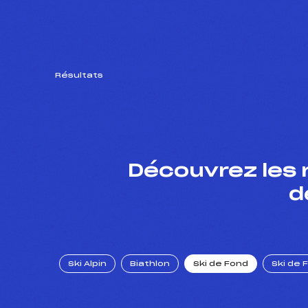
Résultats
Découvrez les 
d
Ski Alpin
Biathlon
Ski de Fond
Ski de 