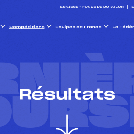
ESKISSE – FONDS DE DOTATION
E
Compétitions
Equipes de France
La Fédé
RNIÈ
Résultats
OURS