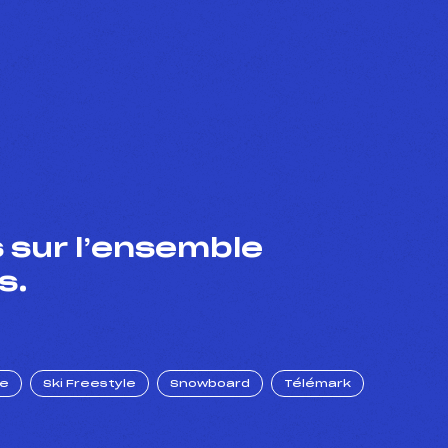
 sur l’ensemble
s.
ue
Ski Freestyle
Snowboard
Télémark