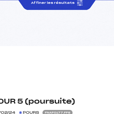
Affiner les résultats
UR 5 (poursuite)
/02/24
POURS
FNAF0177.FFS