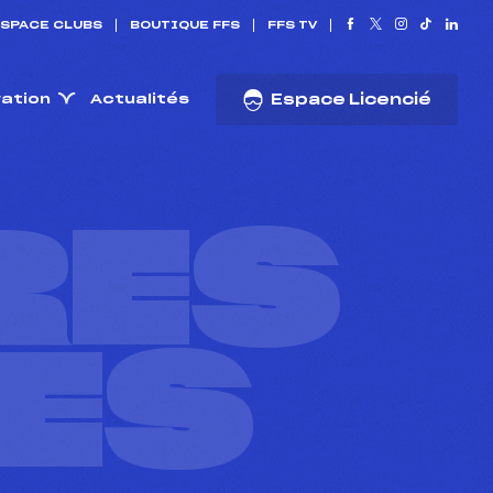
SPACE CLUBS
BOUTIQUE FFS
FFS TV
ration
Actualités
Espace Licencié
RES
ES