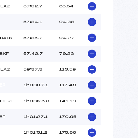
CLAZ
57:32.7
65.54
57:34.1
94.38
RAIS
57:35.7
94.27
SKF
57:42.7
79.22
CLAZ
59:37.3
113.59
ET
1h00:17.1
117.48
TIERE
1h00:25.3
141.18
ET
1h01:27.1
170.95
1h01:51.2
175.66