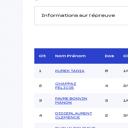
Informations sur l’épreuve
JURY DE COMPÉTITION
Délégué Technique :
GRANDEM
D.T Adjoint :
DURAND P
Dir. Epreuve :
DELA
Clt
Nom Prénom
Dos
C
1
KUREK TANIA
6
1
CHAPPAZ
2
4
2
FELICIE
FAVRE BONVIN
Pénalité appliquée :
3
3
1
MANON
Coefficient :
Catégorie :
DIDIERLAURENT
4
2
3
CLEMENCE
Style :