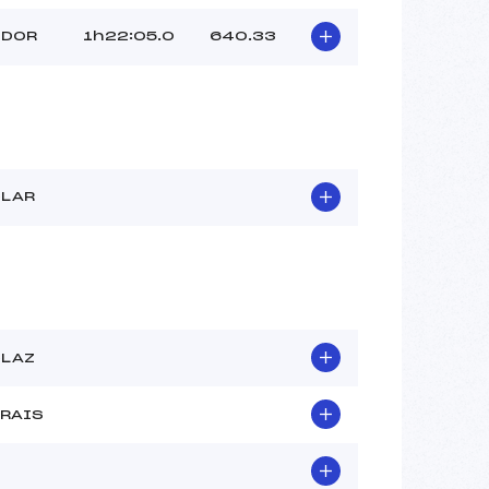
 DOR
1h22:05.0
640.33
CLAR
CLAZ
RAIS