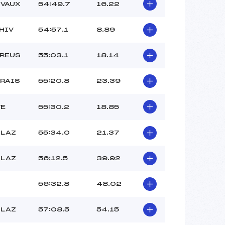
VAUX
54:49.7
16.22
 HIV
54:57.1
8.89
TREUS
55:03.1
18.14
RAIS
55:20.8
23.39
VE
55:30.2
18.85
CLAZ
55:34.0
21.37
CLAZ
56:12.5
39.92
56:32.8
48.02
CLAZ
57:08.5
54.15