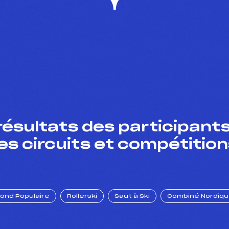
résultats des participants
es circuits et compétition
Fond Populaire
Rollerski
Saut à Ski
Combiné Nordiq