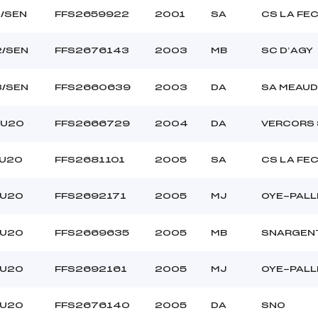
1/SEN
FFS2659922
2001
SA
CS LA FE
2/SEN
FFS2676143
2003
MB
SC D’AGY
3/SEN
FFS2660639
2003
DA
SA MEAUD
/U20
FFS2666729
2004
DA
VERCORS 
/U20
FFS2681101
2005
SA
CS LA FE
/U20
FFS2692171
2005
MJ
OYE-PALL
/U20
FFS2669635
2005
MB
SNARGEN
/U20
FFS2692161
2005
MJ
OYE-PALL
/U20
FFS2676140
2005
DA
SNO