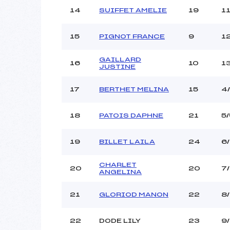
14
SUIFFET AMELIE
19
1
15
PIGNOT FRANCE
9
1
GAILLARD
16
10
1
JUSTINE
17
BERTHET MELINA
15
4
18
PATOIS DAPHNE
21
5
19
BILLET LAILA
24
6
CHARLET
20
20
7
ANGELINA
21
GLORIOD MANON
22
8
22
DODE LILY
23
9