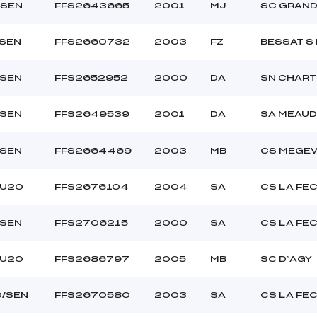
/SEN
FFS2643665
2001
MJ
SC GRAND
/SEN
FFS2660732
2003
FZ
BESSAT S
/SEN
FFS2652952
2000
DA
SN CHAR
/SEN
FFS2649539
2001
DA
SA MEAUD
/SEN
FFS2664469
2003
MB
CS MEGE
/U20
FFS2676104
2004
SA
CS LA FE
/SEN
FFS2706215
2000
SA
CS LA FE
/U20
FFS2686797
2005
MB
SC D’AGY
0/SEN
FFS2670580
2003
SA
CS LA FE