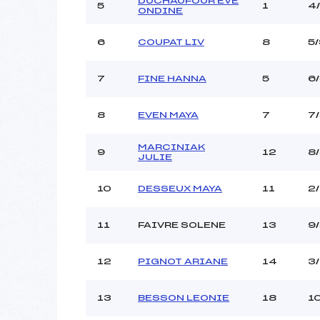
DUCHAUFOUR EVE
5
1
4
ONDINE
6
COUPAT LIV
8
5
7
FINE HANNA
5
6
8
EVEN MAYA
7
7
MARCINIAK
9
12
8
JULIE
10
DESSEUX MAYA
11
2
11
FAIVRE SOLENE
13
9
12
PIGNOT ARIANE
14
3
13
BESSON LEONIE
18
1