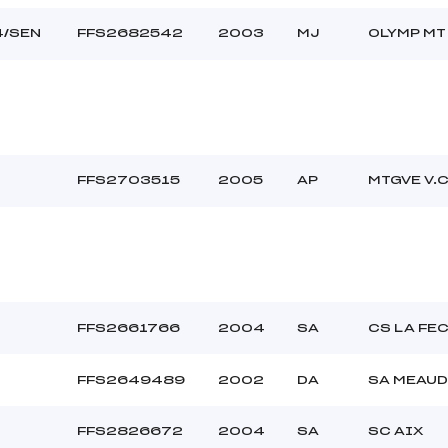
4/SEN
FFS2682542
2003
MJ
OLYMP MT
FFS2703515
2005
AP
MTGVE V.
FFS2661766
2004
SA
CS LA FE
FFS2649489
2002
DA
SA MEAUD
FFS2826672
2004
SA
SC AIX