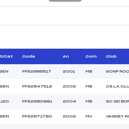
CARACTÉRISTIQU
ANGE PHILIPPE (MV)
Piste :
OUDRET GERARD (DA)
Distance :
CROIX THIBAUT (MJ)
Point Haut :
lt/Cat
Code
An
Com
Club
Point Bas :
Montée Tot. :
/SEN
FFS2665517
2001
MB
SCNP RO
Montée Max. :
Homologation :
/SEN
FFS2647512
2002
MB
CS LA CL
7.4100
/U20
FFS2680981
2004
MB
SC GD BO
–
U20+SEN
/SEN
FFS2671780
2002
MV
VAGNEY R
C