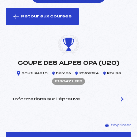
Retour aux courses
foi(s) le ski
COUPE DES ALPES OPA (U20)
SCHILPARIO
Dames
25/02/24
POURS
FIS0471.FFS
Informations sur l’épreuve
JURY DE COMPÉTITION
Imprimer
Délégué Technique :
–
D.T Adjoint :
–