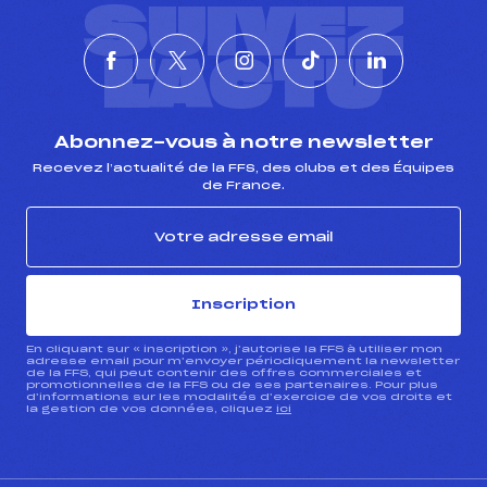
SUIVEZ
L'ACTU
Abonnez-vous à notre newsletter
Recevez l’actualité de la FFS, des clubs et des Équipes
de France.
Inscription
En cliquant sur « inscription », j’autorise la FFS à utiliser mon
adresse email pour m’envoyer périodiquement la newsletter
de la FFS, qui peut contenir des offres commerciales et
promotionnelles de la FFS ou de ses partenaires. Pour plus
d’informations sur les modalités d’exercice de vos droits et
la gestion de vos données, cliquez
ici