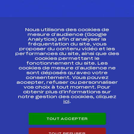
CONTACT
Nous utilisons des cookies de
ESPACE PRESSE
mesure d’audience (Google
Analytics) afin d’analyser la
fréquentation du site, vous
Ressources
proposer du contenu vidéo et les
performances du site, ainsi que des
Pass’Neige
cookies permettant le
Projet sportif fédéral
fonctionnement du site. Les
cookies de mesure d’audience ne
Projet de performance fédéral
sont déposés qu’avec votre
Antidopage
consentement. Vous pouvez
Pôle Développement, Formation, Suivi
accepter, refuser ou personnaliser
Scientifique
vos choix à tout moment. Pour
Listes ministérielles
obtenir plus d'informations sur
notre gestion des cookies, cliquez
Pôle vie de l’athlète
ici
.
Enseignement professionnel
Informatique et chronométrage
Circuits
TOUT ACCEPTER
Carrières
Développement des habiletés mentales
TOUT REFUSER