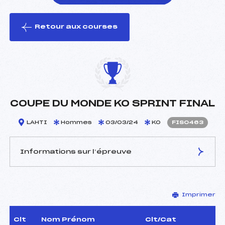
Retour aux courses
foi(s) le ski
COUPE DU MONDE KO SPRINT FINAL
LAHTI
Hommes
03/03/24
KO
FIS0463
Informations sur l’épreuve
JURY DE COMPÉTITION
Imprimer
Délégué Technique :
–
D.T Adjoint :
–
Dir. Epreuve :
–
Clt
Nom Prénom
Clt/Cat