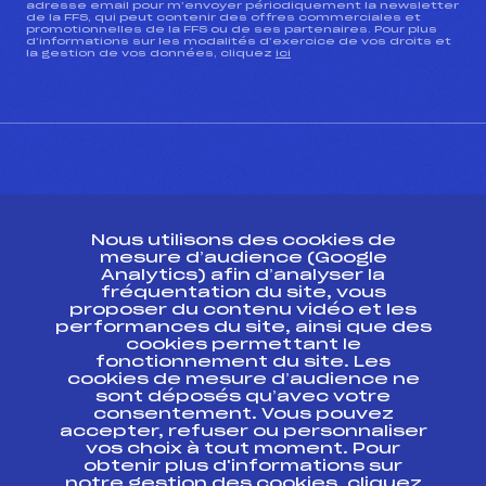
adresse email pour m’envoyer périodiquement la newsletter
de la FFS, qui peut contenir des offres commerciales et
promotionnelles de la FFS ou de ses partenaires. Pour plus
d’informations sur les modalités d’exercice de vos droits et
la gestion de vos données, cliquez
ici
CONTACT
Nous utilisons des cookies de
ESPACE PRESSE
mesure d’audience (Google
Analytics) afin d’analyser la
fréquentation du site, vous
Ressources
proposer du contenu vidéo et les
performances du site, ainsi que des
Pass’Neige
cookies permettant le
Projet sportif fédéral
fonctionnement du site. Les
cookies de mesure d’audience ne
Projet de performance fédéral
sont déposés qu’avec votre
Antidopage
consentement. Vous pouvez
Pôle Développement, Formation, Suivi
accepter, refuser ou personnaliser
Scientifique
vos choix à tout moment. Pour
Listes ministérielles
obtenir plus d'informations sur
notre gestion des cookies, cliquez