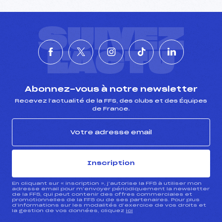
SUIVEZ
L'ACTU
Abonnez-vous à notre newsletter
Recevez l’actualité de la FFS, des clubs et des Équipes
de France.
Inscription
En cliquant sur « inscription », j’autorise la FFS à utiliser mon
adresse email pour m’envoyer périodiquement la newsletter
de la FFS, qui peut contenir des offres commerciales et
promotionnelles de la FFS ou de ses partenaires. Pour plus
d’informations sur les modalités d’exercice de vos droits et
la gestion de vos données, cliquez
ici