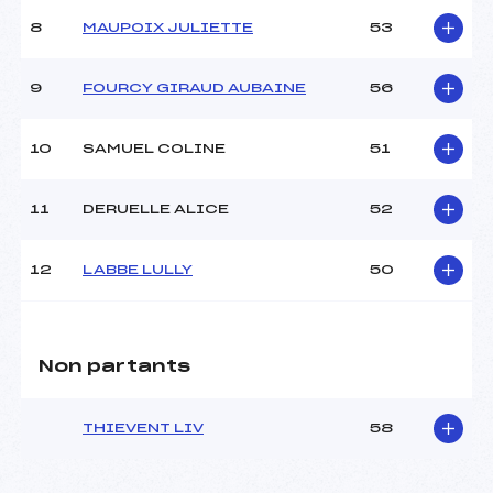
Style :
C
8
MAUPOIX JULIETTE
53
9
FOURCY GIRAUD AUBAINE
56
10
SAMUEL COLINE
51
11
DERUELLE ALICE
52
12
LABBE LULLY
50
Non partants
THIEVENT LIV
58