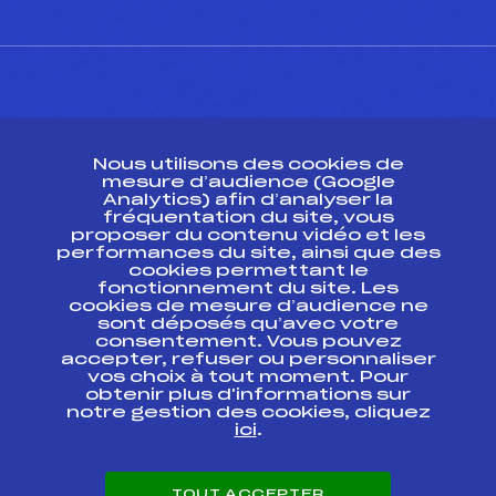
CONTACT
Nous utilisons des cookies de
ESPACE PRESSE
mesure d’audience (Google
Analytics) afin d’analyser la
fréquentation du site, vous
Ressources
proposer du contenu vidéo et les
performances du site, ainsi que des
Pass’Neige
cookies permettant le
Projet sportif fédéral
fonctionnement du site. Les
cookies de mesure d’audience ne
Projet de performance fédéral
sont déposés qu’avec votre
Antidopage
consentement. Vous pouvez
Pôle Développement, Formation, Suivi
accepter, refuser ou personnaliser
Scientifique
vos choix à tout moment. Pour
Listes ministérielles
obtenir plus d'informations sur
notre gestion des cookies, cliquez
Pôle vie de l’athlète
ici
.
Enseignement professionnel
Informatique et chronométrage
Circuits
TOUT ACCEPTER