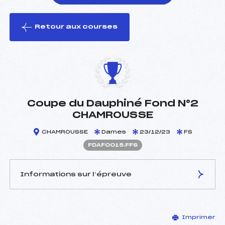
Retour aux courses
foi(s) le ski
Coupe du Dauphiné Fond N°2
CHAMROUSSE
CHAMROUSSE
Dames
23/12/23
FS
FDAF0015.FFS
Informations sur l’épreuve
JURY DE COMPÉTITION
Imprimer
Délégué Technique :
DURAND POUDRET