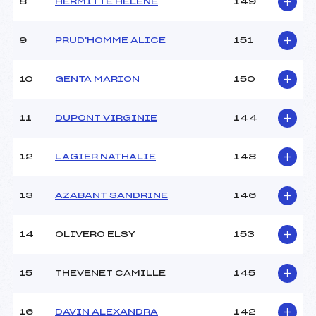
8
HERMITTE HELENE
149
9
PRUD'HOMME ALICE
151
10
GENTA MARION
150
11
DUPONT VIRGINIE
144
12
LAGIER NATHALIE
148
13
AZABANT SANDRINE
146
14
OLIVERO ELSY
153
15
THEVENET CAMILLE
145
16
DAVIN ALEXANDRA
142