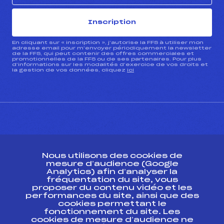
Inscription
En cliquant sur « inscription », j’autorise la FFS à utiliser mon
adresse email pour m’envoyer périodiquement la newsletter
de la FFS, qui peut contenir des offres commerciales et
promotionnelles de la FFS ou de ses partenaires. Pour plus
d’informations sur les modalités d’exercice de vos droits et
la gestion de vos données, cliquez
ici
CONTACT
Nous utilisons des cookies de
ESPACE PRESSE
mesure d’audience (Google
Analytics) afin d’analyser la
fréquentation du site, vous
Ressources
proposer du contenu vidéo et les
performances du site, ainsi que des
Pass’Neige
cookies permettant le
Projet sportif fédéral
fonctionnement du site. Les
cookies de mesure d’audience ne
Projet de performance fédéral