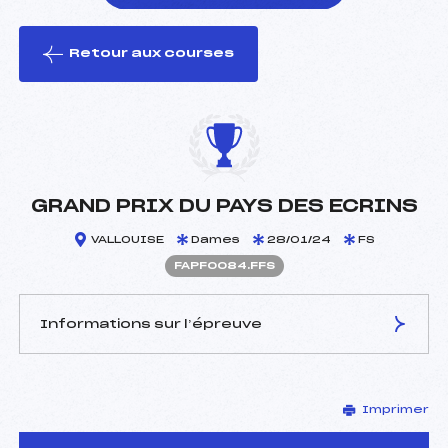
Retour aux courses
foi(s) le ski
GRAND PRIX DU PAYS DES ECRINS
VALLOUISE
Dames
28/01/24
FS
FAPF0084.FFS
Informations sur l’épreuve
JURY DE COMPÉTITION
Imprimer
Délégué Technique :
SURMELY FLORIAN (AP)
D.T Adjoint :
SMETS LOUIS (AP)