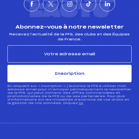
L'ACTU
Abonnez-vous à notre newsletter
Recevez l’actualité de la FFS, des clubs et des Équipes
de France.
Inscription
En cliquant sur « inscription », j’autorise la FFS à utiliser mon
adresse email pour m’envoyer périodiquement la newsletter
de la FFS, qui peut contenir des offres commerciales et
promotionnelles de la FFS ou de ses partenaires. Pour plus
d’informations sur les modalités d’exercice de vos droits et
la gestion de vos données, cliquez
ici