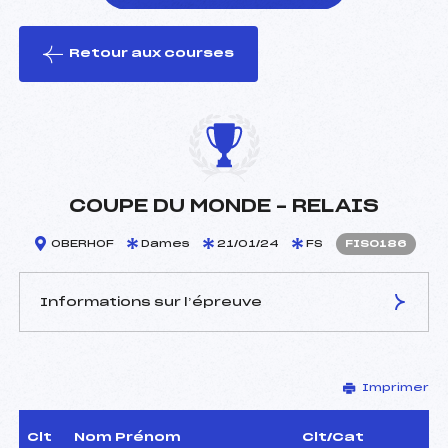
Retour aux courses
foi(s) le ski
COUPE DU MONDE – RELAIS
OBERHOF
Dames
21/01/24
FS
FIS0186
Informations sur l’épreuve
JURY DE COMPÉTITION
Imprimer
Délégué Technique :
–
D.T Adjoint :
–
Dir. Epreuve :
–
Clt
Nom Prénom
Clt/Cat