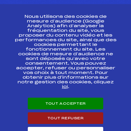
CONTACT
Nous utilisons des cookies de
ESPACE PRESSE
mesure d’audience (Google
Analytics) afin d’analyser la
fréquentation du site, vous
Ressources
proposer du contenu vidéo et les
performances du site, ainsi que des
Pass’Neige
cookies permettant le
Projet sportif fédéral
fonctionnement du site. Les
cookies de mesure d’audience ne
Projet de performance fédéral
sont déposés qu’avec votre
Antidopage
consentement. Vous pouvez
Pôle Développement, Formation, Suivi
accepter, refuser ou personnaliser
Scientifique
vos choix à tout moment. Pour
Listes ministérielles
obtenir plus d'informations sur
notre gestion des cookies, cliquez
Pôle vie de l’athlète
ici
.
Enseignement professionnel
Informatique et chronométrage
Circuits
TOUT ACCEPTER
Carrières
Développement des habiletés mentales
TOUT REFUSER