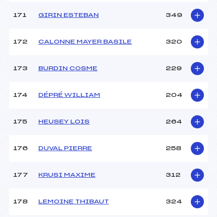
171
GIRIN ESTEBAN
349
172
CALONNE MAYER BASILE
320
173
BURDIN COSME
229
174
DÉPRÉ WILLIAM
204
175
HEUSEY LOIS
264
176
DUVAL PIERRE
258
177
KRUSI MAXIME
312
178
LEMOINE THIBAUT
324