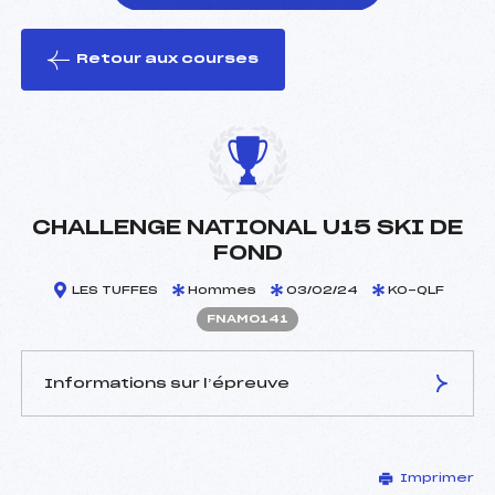
Retour aux courses
foi(s) le ski
CHALLENGE NATIONAL U15 SKI DE
FOND
LES TUFFES
Hommes
03/02/24
KO-QLF
FNAM0141
Informations sur l’épreuve
JURY DE COMPÉTITION
Imprimer
Délégué Technique :
TICHIT PHILIPPE (MJ)