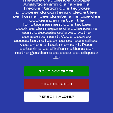
mesure d’audience (Google
Analytics) afin d’analyser la
236
FAVIER JEAN
276
fréquentation du site, vous
proposer du contenu vidéo et les
performances du site, ainsi que des
237
BURATTI THOMAS
335
cookies permettant le
fonctionnement du site. Les
cookies de mesure d’audience ne
sont déposés qu’avec votre
238
MICHEL MATEO
267
consentement. Vous pouvez
accepter, refuser ou personnaliser
vos choix à tout moment. Pour
239
VIGNON BASILE
297
obtenir plus d'informations sur
notre gestion des cookies, cliquez
ici
.
240
HUET CYPRIEN
332
TOUT ACCEPTER
241
LAFFORGUE OCTAVE
152
TOUT REFUSER
242
DELON GABIN
317
PERSONNALISER
243
JACQUET MATHIS
300