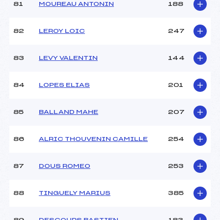
81
MOUREAU ANTONIN
188
82
LEROY LOIC
247
83
LEVY VALENTIN
144
84
LOPES ELIAS
201
85
BALLAND MAHE
207
86
ALRIC THOUVENIN CAMILLE
254
87
DOUS ROMEO
253
88
TINGUELY MARIUS
385