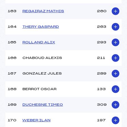
163
REGAIRAZ MATHIS
260
164
THERY GASPARD
263
165
ROLLAND ALIX
293
166
CHABOUD ALEXIS
211
167
GONZALEZ JULES
289
168
BERROT OSCAR
133
169
DUCHESNE TIMEO
309
170
WEBER ILAN
197