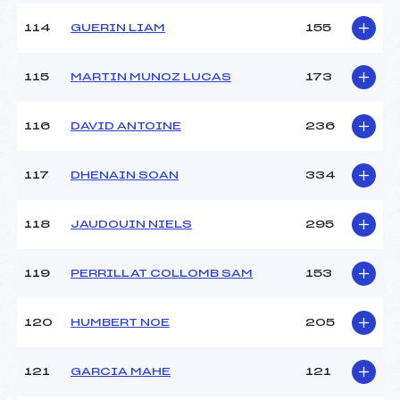
114
GUERIN LIAM
155
115
MARTIN MUNOZ LUCAS
173
116
DAVID ANTOINE
236
117
DHENAIN SOAN
334
118
JAUDOUIN NIELS
295
119
PERRILLAT COLLOMB SAM
153
120
HUMBERT NOE
205
121
GARCIA MAHE
121