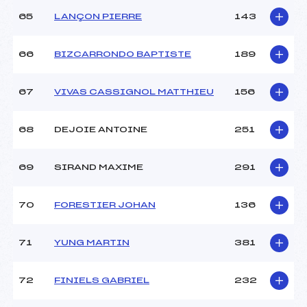
65
LANÇON PIERRE
143
66
BIZCARRONDO BAPTISTE
189
67
VIVAS CASSIGNOL MATTHIEU
156
68
DEJOIE ANTOINE
251
69
SIRAND MAXIME
291
70
FORESTIER JOHAN
136
71
YUNG MARTIN
381
72
FINIELS GABRIEL
232