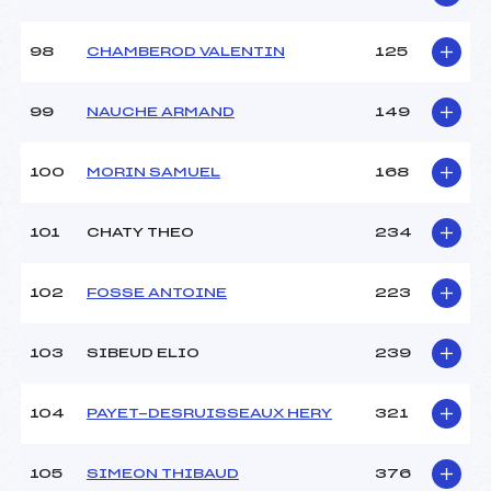
98
CHAMBEROD VALENTIN
125
99
NAUCHE ARMAND
149
100
MORIN SAMUEL
168
101
CHATY THEO
234
102
FOSSE ANTOINE
223
103
SIBEUD ELIO
239
104
PAYET-DESRUISSEAUX HERY
321
105
SIMEON THIBAUD
376