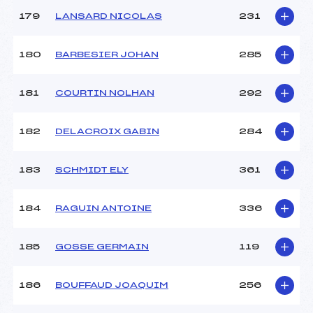
179
LANSARD NICOLAS
231
180
BARBESIER JOHAN
285
181
COURTIN NOLHAN
292
182
DELACROIX GABIN
284
183
SCHMIDT ELY
361
184
RAGUIN ANTOINE
336
185
GOSSE GERMAIN
119
186
BOUFFAUD JOAQUIM
256