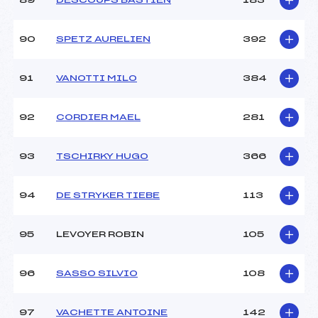
89
DESCOUPS BASTIEN
183
90
SPETZ AURELIEN
392
91
VANOTTI MILO
384
92
CORDIER MAEL
281
93
TSCHIRKY HUGO
366
94
DE STRYKER TIEBE
113
95
LEVOYER ROBIN
105
96
SASSO SILVIO
108
97
VACHETTE ANTOINE
142