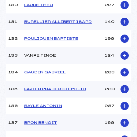
130
FAURE THEO
227
131
BURELLIER ALLIBERT ISARD
140
132
POULIQUEN BAPTISTE
196
133
VANPE TINOE
124
134
GAUDIN GABRIEL
283
135
FAVIER PRADERIO EMILIO
280
136
BAYLE ANTONIN
287
137
BRON BENOIT
166