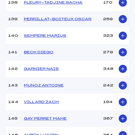
138
FLEURY-TADJINE SACHA
170
139
PERRILLAT-BOITEUX OSCAR
259
140
SEMPERE MARIUS
323
141
BECK DIEGO
279
142
GARNIER NAIS
348
143
MUNOZ ANTOINE
242
144
VILLARD ZACH
194
145
GAY PERRET MAHE
367