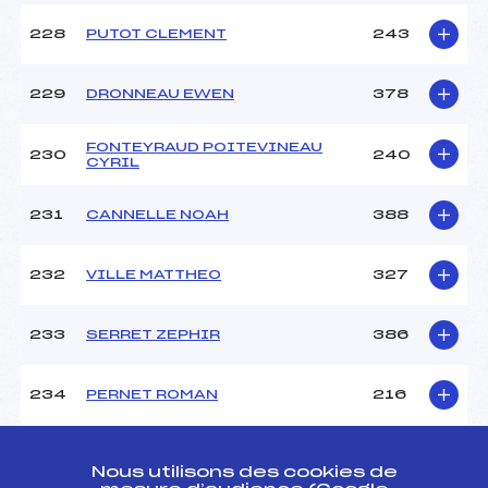
228
PUTOT CLEMENT
243
229
DRONNEAU EWEN
378
FONTEYRAUD POITEVINEAU
230
240
CYRIL
231
CANNELLE NOAH
388
232
VILLE MATTHEO
327
233
SERRET ZEPHIR
386
234
PERNET ROMAN
216
235
BOBILLIER CHAUMONT GABIN
393
Nous utilisons des cookies de