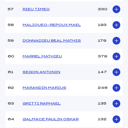
57
RIEU TIMEO
330
58
MALIQUEO-REPOUX MAEL
193
59
DONNADIEU BEAL MATHIS
179
60
MARREL MATHIEU
379
61
SEGON ANTONIN
147
62
MARANDIN MARIUS
246
63
GRITTI RAPHAEL
135
64
GALMACE PAULIN OSKAR
132