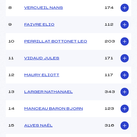
8
VERCUEIL NANS
174
9
FAIVRE ELIO
112
10
PERRILLAT BOTTONET LEO
203
11
VIDAUD JULES
171
12
MAURY ELIOTT
117
13
LARGER NATHANAEL
343
14
MANCEAU BARON BJORN
123
15
ALVES NAËL
316