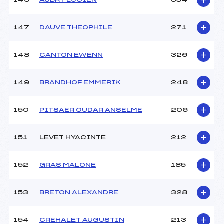
146
AUBRY LUCIEN
354
147
DAUVE THEOPHILE
271
148
CANTON EWENN
326
149
BRANDHOF EMMERIK
248
150
PITSAER OUDAR ANSELME
206
151
LEVET HYACINTE
212
152
GRAS MALONE
185
153
BRETON ALEXANDRE
328
154
CREHALET AUGUSTIN
213