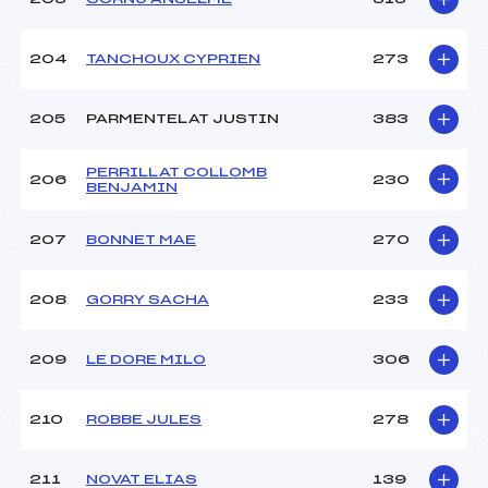
204
TANCHOUX CYPRIEN
273
205
PARMENTELAT JUSTIN
383
PERRILLAT COLLOMB
206
230
BENJAMIN
207
BONNET MAE
270
208
GORRY SACHA
233
209
LE DORE MILO
306
210
ROBBE JULES
278
211
NOVAT ELIAS
139