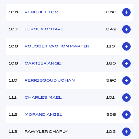
106
VERGUET TOM
368
107
LEROUX OCTAVE
342
108
ROUSSET VACHON MARTIN
110
108
CARTIER ANGE
180
110
PERRISSOUD JOHAN
390
111
CHARLES MAEL
101
112
MORAND AMIEL
358
113
RAWYLER CHARLY
102