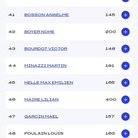
41
BOSSON ANSELME
145
42
BOYER NOHE
200
43
BOURDOT VICTOR
146
44
MINAZZI MARTIN
191
45
HELLE MAX EMILIEN
165
46
MAIRE LILIAN
400
47
GARCIN MAEL
157
48
POULAIN LOUIS
163