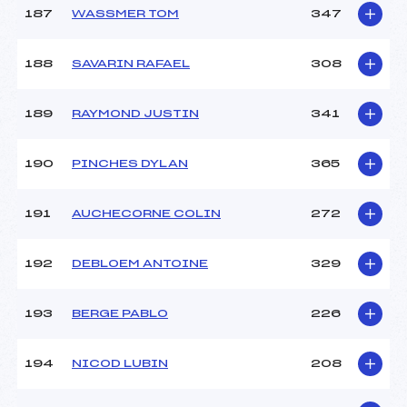
187
WASSMER TOM
347
188
SAVARIN RAFAEL
308
189
RAYMOND JUSTIN
341
190
PINCHES DYLAN
365
191
AUCHECORNE COLIN
272
192
DEBLOEM ANTOINE
329
193
BERGE PABLO
226
194
NICOD LUBIN
208