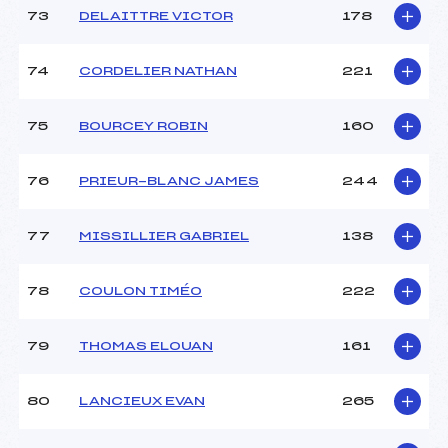
73
DELAITTRE VICTOR
178
74
CORDELIER NATHAN
221
75
BOURCEY ROBIN
160
76
PRIEUR-BLANC JAMES
244
77
MISSILLIER GABRIEL
138
78
COULON TIMÉO
222
79
THOMAS ELOUAN
161
80
LANCIEUX EVAN
265