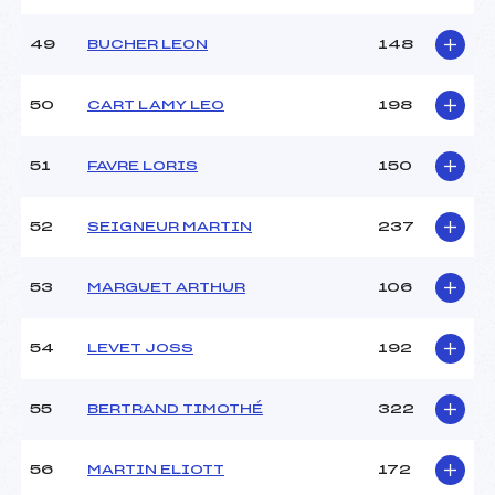
49
BUCHER LEON
148
50
CART LAMY LEO
198
51
FAVRE LORIS
150
52
SEIGNEUR MARTIN
237
53
MARGUET ARTHUR
106
54
LEVET JOSS
192
55
BERTRAND TIMOTHÉ
322
56
MARTIN ELIOTT
172