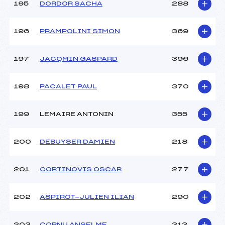
195
DORDOR SACHA
288
196
PRAMPOLINI SIMON
369
197
JACQMIN GASPARD
396
198
PACALET PAUL
370
199
LEMAIRE ANTONIN
355
200
DEBUYSER DAMIEN
218
201
CORTINOVIS OSCAR
277
202
ASPIROT-JULIEN ILIAN
290
203
CORNU ANSELME
313