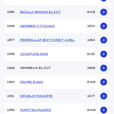
155
BAILLY BASIN ELIOT
219
156
GERBER TITOUAN
154
157
PERRILLAT BOTTONET AXEL
184
158
CHAPUIS NOE
215
159
FERREUX ELIOT
356
160
FAVRE EVAN
245
161
DEVAUX MAXIME
107
162
MARTIN MAURO
249