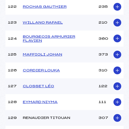
122
ROCHAS GAUTHIER
235
123
WILLANO RAFAEL
210
BOURGEOIS ARMURIER
124
360
FLAVIEN
125
MAFFIOLI JOHAN
373
126
CORDIER LOUKA
310
127
CLOSSET LÉO
122
128
EYMARD NIYMA
111
129
RENAUDIER TITOUAN
307