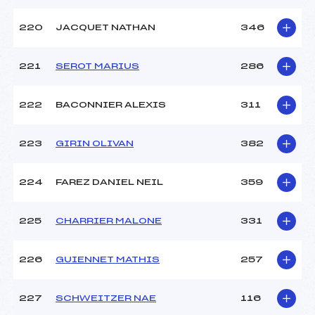
220
JACQUET NATHAN
346
221
SEROT MARIUS
286
222
BACONNIER ALEXIS
311
223
GIRIN OLIVAN
382
224
FAREZ DANIEL NEIL
359
225
CHARRIER MALONE
331
226
GUIENNET MATHIS
257
227
SCHWEITZER NAE
116