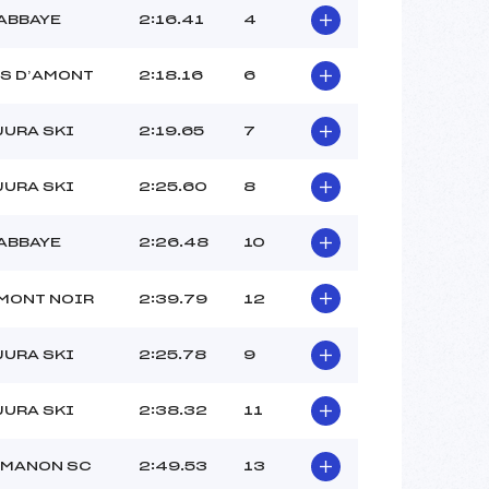
ABBAYE
2:16.41
4
S D’AMONT
2:18.16
6
JURA SKI
2:19.65
7
JURA SKI
2:25.60
8
ABBAYE
2:26.48
10
MONT NOIR
2:39.79
12
JURA SKI
2:25.78
9
JURA SKI
2:38.32
11
EMANON SC
2:49.53
13