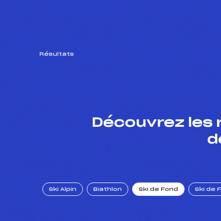
Résultats
Découvrez les 
d
Ski Alpin
Biathlon
Ski de Fond
Ski de 