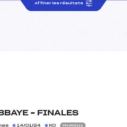
Affiner les résultats
BBAYE – FINALES
mes
14/01/24
KO
FMJM0111