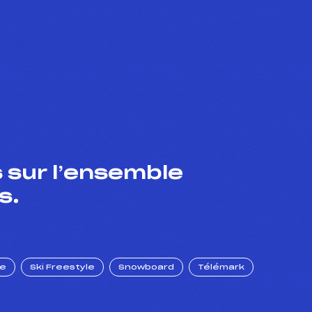
 sur l’ensemble
s.
ue
Ski Freestyle
Snowboard
Télémark