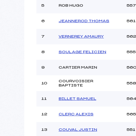
5
ROB HUGO
557
6
JEANNEROD THOMAS
561
7
VERNEREY AMAURY
56
8
SOULAGE FELICIEN
555
9
CARTIER MARIN
56
COURVOISIER
10
558
BAPTISTE
11
BILLET SAMUEL
56
12
CLERC ALEXIS
565
13
COUVAL JUSTIN
551