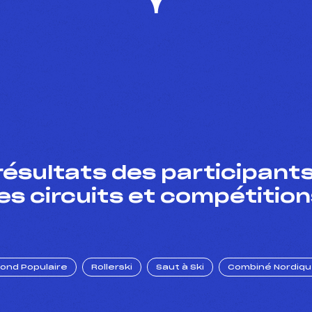
résultats des participants
es circuits et compétition
Fond Populaire
Rollerski
Saut à Ski
Combiné Nordiq