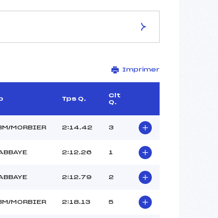
ES DE LA PISTE
Imprimer
–
1,1 km
–
Clt
b
Tps Q.
Q.
–
–
–
BM/MORBIER
2:14.42
3
–
ABBAYE
2:12.26
1
ABBAYE
2:12.79
2
BM/MORBIER
2:18.13
5