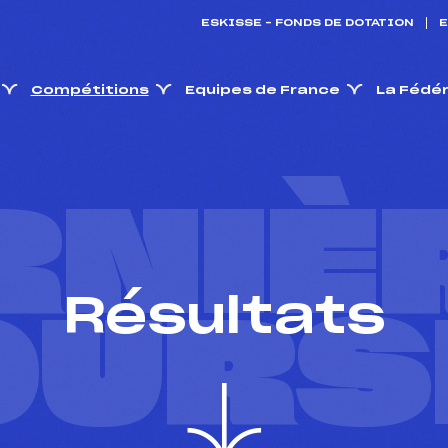
ESKISSE – FONDS DE DOTATION
E
Compétitions
Equipes de France
La Fédé
RNIÈ
Résultats
OURS