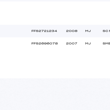
FFS2721234
2008
MJ
SC 
4
FFS2696078
2007
MJ
SM