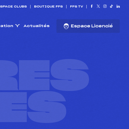
SPACE CLUBS
BOUTIQUE FFS
FFS TV
ration
Actualités
Espace Licencié
RES
ES