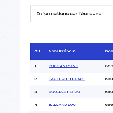
Informations sur l’épreuve
JURY DE COMPÉTITION
Délégué Technique :
D.T Adjoint :
Dir. Epreuve :
Clt
Nom Prénom
Do
1
BUET ANTOINE
56
2
PASTEUR THIBAUT
553
Pénalité appliquée :
3
BOUILLET ENZO
559
Coefficient :
Catégorie :
4
BALLAND LUC
556
Style :