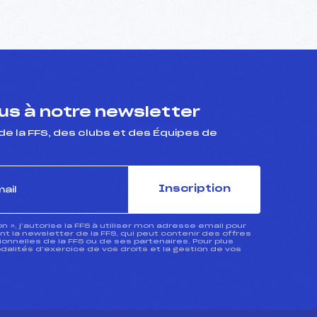
s à notre newsletter
de la FFS, des clubs et des Équipes de
Inscription
ion », j’autorise la FFS à utiliser mon adresse email pour
 la newsletter de la FFS, qui peut contenir des offres
nnelles de la FFS ou de ses partenaires. Pour plus
dalités d’exercice de vos droits et la gestion de vos