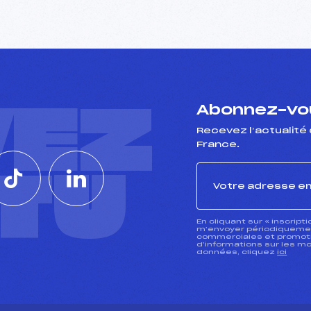
VEZ
Abonnez-vou
Recevez l’actualité 
France.
CTU
En cliquant sur « inscript
m’envoyer périodiquement
commerciales et promotio
d’informations sur les mo
données, cliquez
ici