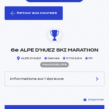
Retour aux courses
foi(s) le ski
6e ALPE D'HUEZ SKI MARATHON
ALPE D'HUEZ
Dames
07/01/24
FP
FNAF0051.FFS
Informations sur l’épreuve
JURY DE COMPÉTITION
Imprimer
Délégué Technique :
HELDENBERGH NICOLAS
(DA)