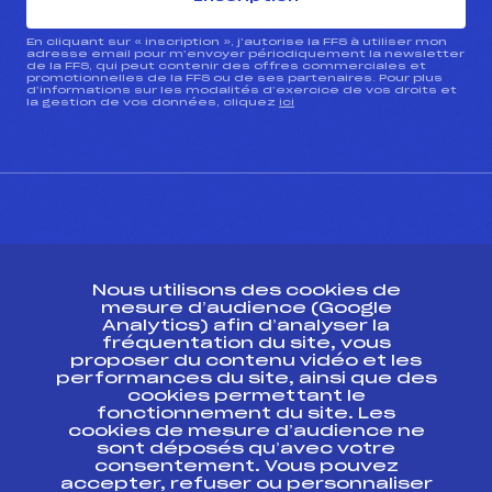
En cliquant sur « inscription », j’autorise la FFS à utiliser mon
adresse email pour m’envoyer périodiquement la newsletter
de la FFS, qui peut contenir des offres commerciales et
promotionnelles de la FFS ou de ses partenaires. Pour plus
d’informations sur les modalités d’exercice de vos droits et
la gestion de vos données, cliquez
ici
CONTACT
Nous utilisons des cookies de
ESPACE PRESSE
mesure d’audience (Google
Analytics) afin d’analyser la
fréquentation du site, vous
Ressources
proposer du contenu vidéo et les
performances du site, ainsi que des
Pass’Neige
cookies permettant le
Projet sportif fédéral
fonctionnement du site. Les
cookies de mesure d’audience ne
Projet de performance fédéral
sont déposés qu’avec votre
Antidopage
consentement. Vous pouvez
Pôle Développement, Formation, Suivi
accepter, refuser ou personnaliser