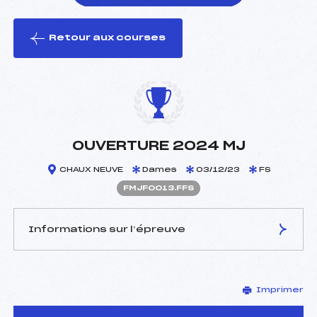
Retour aux courses
foi(s) le ski
OUVERTURE 2024 MJ
CHAUX NEUVE
Dames
03/12/23
FS
FMJF0013.FFS
Informations sur l’épreuve
JURY DE COMPÉTITION
Imprimer
Délégué Technique :
AMIOTTE ELEN (MJ)
D.T Adjoint :
–