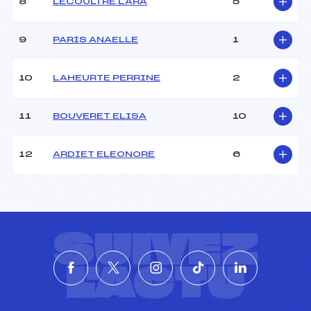
8
LECOULTRE LARA
5
9
PARIS ANAELLE
1
10
LAHEURTE PERRINE
2
11
BOUVERET ELISA
10
12
ARDIET ELEONORE
6
SUIVEZ
L'ACTU