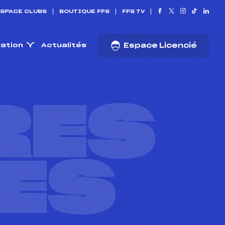
SPACE CLUBS
BOUTIQUE FFS
FFS TV
ration
Actualités
Espace Licencié
RES
ES