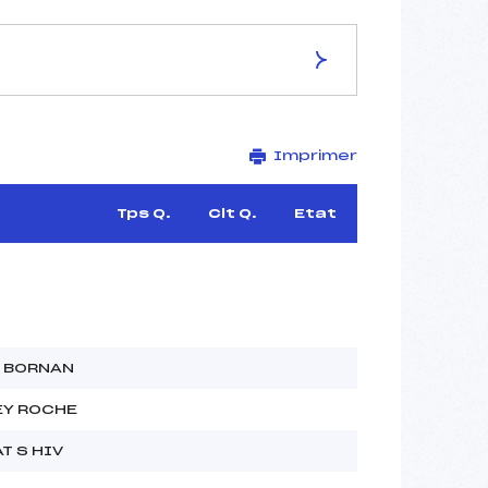
ES DE LA PISTE
Imprimer
OBERWIESENTH
–
–
Tps Q.
Clt Q.
Etat
–
–
–
–
 BORNAN
EY ROCHE
T S HIV