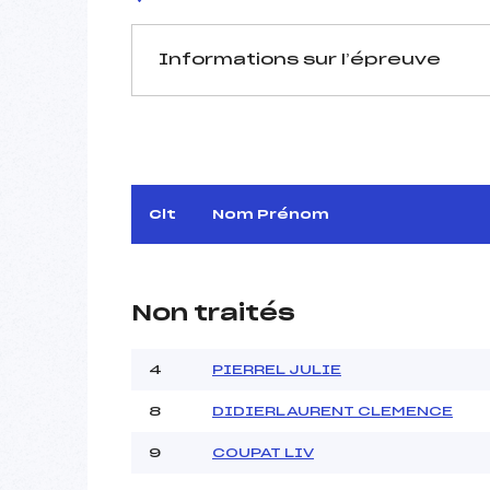
Informations sur l’épreuve
JURY DE COMPÉTITION
Délégué Technique :
D.T Adjoint :
Dir. Epreuve :
Clt
Nom Prénom
Non traités
4
PIERREL JULIE
Pénalité appliquée :
Coefficient :
8
DIDIERLAURENT CLEMENCE
Catégorie :
9
COUPAT LIV
Style :