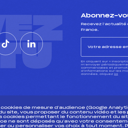
VEZ
Abonnez-vou
Recevez l’actualité 
France.
CTU
En cliquant sur « inscript
m’envoyer périodiquement
commerciales et promotio
d’informations sur les mo
données, cliquez
ici
s cookies de mesure d’audience (Google Analytic
 du site, vous proposer du contenu vidéo et le
des cookies permettant le fonctionnement du sit
essources
ce ne sont déposés qu’avec votre consentem
Pass’Neige
Pôle vie de l’
er ou personnaliser vos choix à tout moment. P