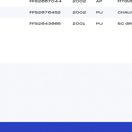
FFS2667044
2002
AP
MTGVE
FFS2676452
2002
MJ
CHAU
FFS2643665
2001
MJ
SC G