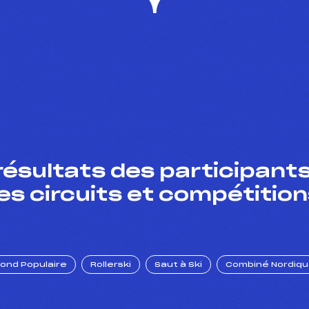
résultats des participants
es circuits et compétition
Fond Populaire
Rollerski
Saut à Ski
Combiné Nordiq