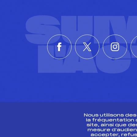
SUI
L'A
Nous utilisons de
la fréquentation
site, ainsi que 
R
mesure d’audien
accepter, refus