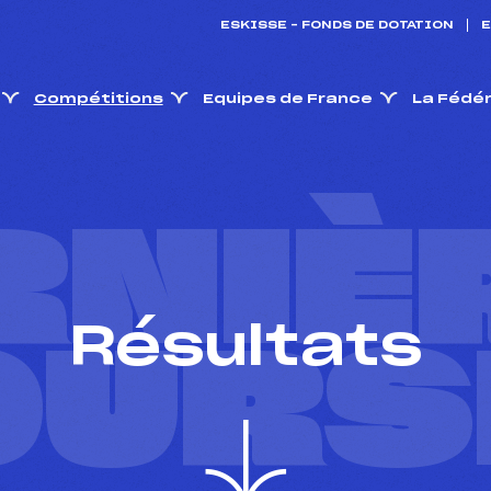
ESKISSE – FONDS DE DOTATION
E
Compétitions
Equipes de France
La Fédé
RNIÈ
Résultats
OURS