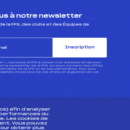
s à notre newsletter
de la FFS, des clubs et des Équipes de
Inscription
ion », j’autorise la FFS à utiliser mon adresse email pour
 la newsletter de la FFS, qui peut contenir des offres
nnelles de la FFS ou de ses partenaires. Pour plus
dalités d’exercice de vos droits et la gestion de vos
s) afin d’analyser
s performances du
e. Les cookies de
ent. Vous pouvez
athlète
our obtenir plus