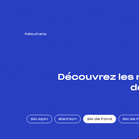
Résultats
Découvrez les 
d
Ski Alpin
Biathlon
Ski de Fond
Ski de 