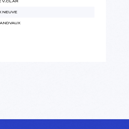
 V.CLAR
X NEUVE
RANDVAUX