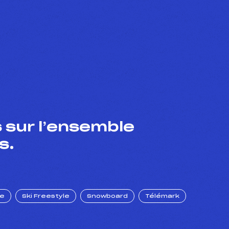
 sur l’ensemble
s.
ue
Ski Freestyle
Snowboard
Télémark