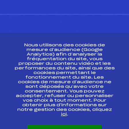
CONTACT
Nous utilisons des cookies de
ESPACE PRESSE
mesure d’audience (Google
Analytics) afin d’analyser la
fréquentation du site, vous
Ressources
proposer du contenu vidéo et les
performances du site, ainsi que des
Pass’Neige
cookies permettant le
Projet sportif fédéral
fonctionnement du site. Les
cookies de mesure d’audience ne
Projet de performance fédéral
sont déposés qu’avec votre
Antidopage
consentement. Vous pouvez
Pôle Développement, Formation, Suivi
accepter, refuser ou personnaliser
Scientifique
vos choix à tout moment. Pour
Listes ministérielles
obtenir plus d'informations sur
notre gestion des cookies, cliquez
Pôle vie de l’athlète
ici
.
Enseignement professionnel
Informatique et chronométrage