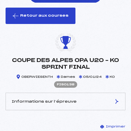
Retour aux courses
foi(s) le ski
COUPE DES ALPES OPA U20 – KO
SPRINT FINAL
OBERWIESENTH
Dames
05/01/24
KO
FIS0138
Informations sur l’épreuve
JURY DE COMPÉTITION
Imprimer
Délégué Technique :
–