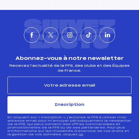
SUIVEZ
L'ACTU
Abonnez-vous à notre newsletter
Recevez l’actualité de la FFS, des clubs et des Équipes
de France.
Inscription
En cliquant sur « inscription », j’autorise la FFS à utiliser mon
adresse email pour m’envoyer périodiquement la newsletter
de la FFS, qui peut contenir des offres commerciales et
promotionnelles de la FFS ou de ses partenaires. Pour plus
d’informations sur les modalités d’exercice de vos droits et
la gestion de vos données, cliquez
ici