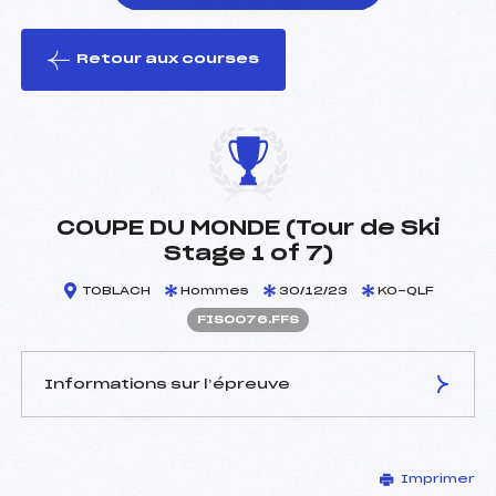
Retour aux courses
foi(s) le ski
COUPE DU MONDE (Tour de Ski
Stage 1 of 7)
TOBLACH
Hommes
30/12/23
KO-QLF
FIS0076.FFS
Informations sur l’épreuve
JURY DE COMPÉTITION
Imprimer
Délégué Technique :
–