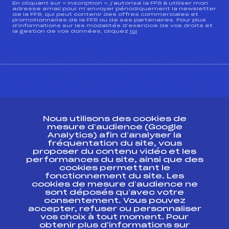
En cliquant sur « inscription », j’autorise la FFS à utiliser mon
adresse email pour m’envoyer périodiquement la newsletter
de la FFS, qui peut contenir des offres commerciales et
promotionnelles de la FFS ou de ses partenaires. Pour plus
d’informations sur les modalités d’exercice de vos droits et
la gestion de vos données, cliquez
ici
CONTACT
Nous utilisons des cookies de
ESPACE PRESSE
mesure d’audience (Google
Analytics) afin d’analyser la
fréquentation du site, vous
Ressources
proposer du contenu vidéo et les
performances du site, ainsi que des
Pass’Neige
cookies permettant le
Projet sportif fédéral
fonctionnement du site. Les
cookies de mesure d’audience ne
Projet de performance fédéral
sont déposés qu’avec votre
Antidopage
consentement. Vous pouvez
Pôle Développement, Formation, Suivi
accepter, refuser ou personnaliser
Scientifique
vos choix à tout moment. Pour
Listes ministérielles
obtenir plus d'informations sur