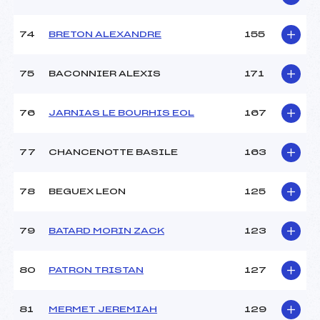
74
BRETON ALEXANDRE
155
75
BACONNIER ALEXIS
171
76
JARNIAS LE BOURHIS EOL
167
77
CHANCENOTTE BASILE
163
78
BEGUEX LEON
125
79
BATARD MORIN ZACK
123
80
PATRON TRISTAN
127
81
MERMET JEREMIAH
129