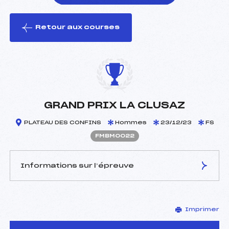
Retour aux courses
foi(s) le ski
GRAND PRIX LA CLUSAZ
PLATEAU DES CONFINS
Hommes
23/12/23
FS
FMBM0022
Informations sur l’épreuve
JURY DE COMPÉTITION
Imprimer
Délégué Technique :
MISSILLIER TOM (MB)
D.T Adjoint :
–