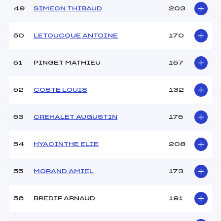
49
SIMEON THIBAUD
203
50
LETOUCQUE ANTOINE
170
51
PINGET MATHIEU
157
52
COSTE LOUIS
132
53
CREHALET AUGUSTIN
175
54
HYACINTHE ELIE
208
55
MORAND AMIEL
173
56
BREDIF ARNAUD
191