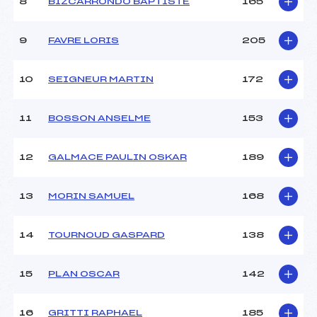
8
BIZCARRONDO BAPTISTE
165
9
FAVRE LORIS
205
10
SEIGNEUR MARTIN
172
11
BOSSON ANSELME
153
12
GALMACE PAULIN OSKAR
189
13
MORIN SAMUEL
168
14
TOURNOUD GASPARD
138
15
PLAN OSCAR
142
16
GRITTI RAPHAEL
185