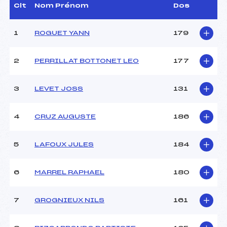
Dir. Epreuve :
PERRILLAT BOTONNET
Clt
Nom Prénom
Dos
JOEL (MB)
1
ROGUET YANN
179
CARACTÉRISTIQUES DE LA PISTE
2
PERRILLAT BOTTONET LEO
177
Piste :
–
Distance :
5,0 km
Point Haut :
–
3
LEVET JOSS
131
Point Bas :
–
Montée Tot. :
–
4
CRUZ AUGUSTE
186
Montée Max. :
–
Homologation :
–
5
LAFOUX JULES
184
Pénalité appliquée :
–
6
MARREL RAPHAEL
180
Coefficient :
–
Catégorie :
U15
7
GROGNIEUX NILS
161
Style :
–