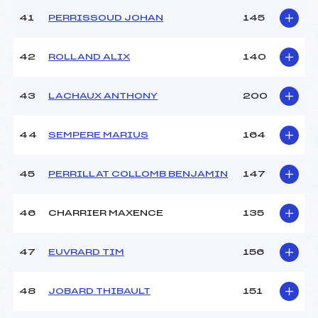
41
PERRISSOUD JOHAN
145
42
ROLLAND ALIX
140
43
LACHAUX ANTHONY
200
44
SEMPERE MARIUS
164
45
PERRILLAT COLLOMB BENJAMIN
147
46
CHARRIER MAXENCE
135
47
EUVRARD TIM
156
48
JOBARD THIBAULT
151