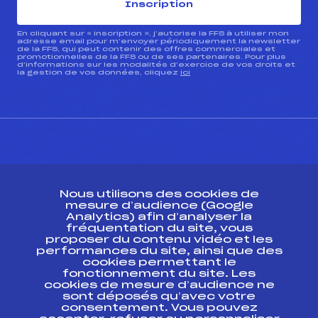
Inscription
En cliquant sur « inscription », j’autorise la FFS à utiliser mon
adresse email pour m’envoyer périodiquement la newsletter
de la FFS, qui peut contenir des offres commerciales et
promotionnelles de la FFS ou de ses partenaires. Pour plus
d’informations sur les modalités d’exercice de vos droits et
la gestion de vos données, cliquez
ici
CONTACT
Nous utilisons des cookies de
ESPACE PRESSE
mesure d’audience (Google
Analytics) afin d’analyser la
fréquentation du site, vous
Ressources
proposer du contenu vidéo et les
performances du site, ainsi que des
Pass’Neige
cookies permettant le
Projet sportif fédéral
fonctionnement du site. Les
cookies de mesure d’audience ne
Projet de performance fédéral
sont déposés qu’avec votre
Antidopage
consentement. Vous pouvez
Pôle Développement, Formation, Suivi