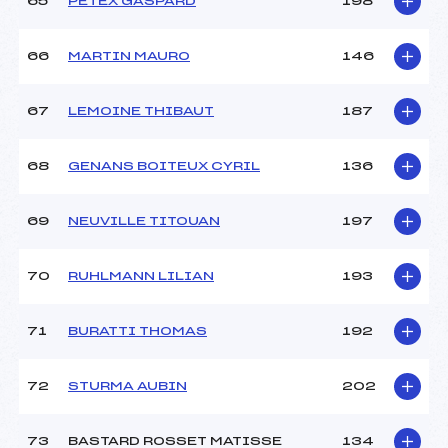
65
PETEX GASPARD
198
66
MARTIN MAURO
146
67
LEMOINE THIBAUT
187
68
GENANS BOITEUX CYRIL
136
69
NEUVILLE TITOUAN
197
70
RUHLMANN LILIAN
193
71
BURATTI THOMAS
192
72
STURMA AUBIN
202
73
BASTARD ROSSET MATISSE
134