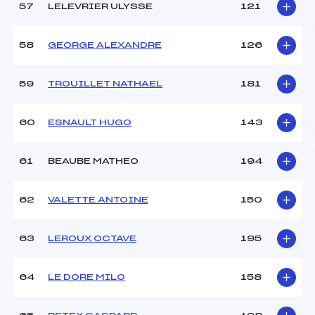
57
LELEVRIER ULYSSE
121
58
GEORGE ALEXANDRE
126
59
TROUILLET NATHAEL
181
60
ESNAULT HUGO
143
61
BEAUBE MATHEO
194
62
VALETTE ANTOINE
150
63
LEROUX OCTAVE
195
64
LE DORE MILO
158