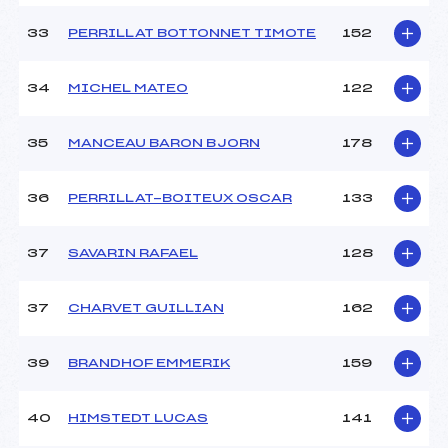
33
PERRILLAT BOTTONNET TIMOTE
152
34
MICHEL MATEO
122
35
MANCEAU BARON BJORN
178
36
PERRILLAT-BOITEUX OSCAR
133
37
SAVARIN RAFAEL
128
37
CHARVET GUILLIAN
162
39
BRANDHOF EMMERIK
159
40
HIMSTEDT LUCAS
141