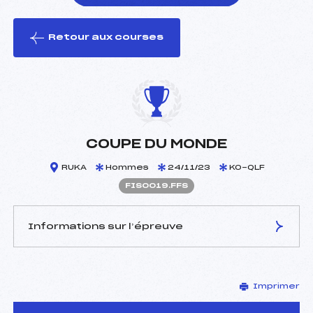
Retour aux courses
foi(s) le ski
COUPE DU MONDE
RUKA
Hommes
24/11/23
KO-QLF
FIS0019.FFS
Informations sur l’épreuve
JURY DE COMPÉTITION
Imprimer
Délégué Technique :
–
D.T Adjoint :
–