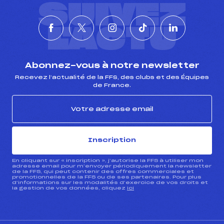
SUIVEZ
L'ACTU
Abonnez-vous à notre newsletter
Recevez l’actualité de la FFS, des clubs et des Équipes
de France.
Inscription
En cliquant sur « inscription », j’autorise la FFS à utiliser mon
adresse email pour m’envoyer périodiquement la newsletter
de la FFS, qui peut contenir des offres commerciales et
promotionnelles de la FFS ou de ses partenaires. Pour plus
d’informations sur les modalités d’exercice de vos droits et
la gestion de vos données, cliquez
ici