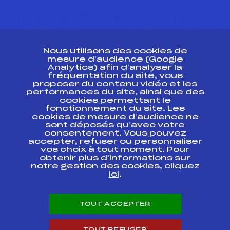
CONTACT
Nous utilisons des cookies de
ESPACE PRESSE
mesure d’audience (Google
Analytics) afin d’analyser la
fréquentation du site, vous
Ressources
proposer du contenu vidéo et les
performances du site, ainsi que des
Pass’Neige
cookies permettant le
Projet sportif fédéral
fonctionnement du site. Les
cookies de mesure d’audience ne
Projet de performance fédéral
sont déposés qu’avec votre
Antidopage
consentement. Vous pouvez
Pôle Développement, Formation, Suivi
accepter, refuser ou personnaliser
Scientifique
vos choix à tout moment. Pour
Listes ministérielles
obtenir plus d'informations sur
notre gestion des cookies, cliquez
Pôle vie de l’athlète
ici
.
Enseignement professionnel
Informatique et chronométrage
Circuits
TOUT ACCEPTER
Carrières
Développement des habiletés mentales
TOUT REFUSER