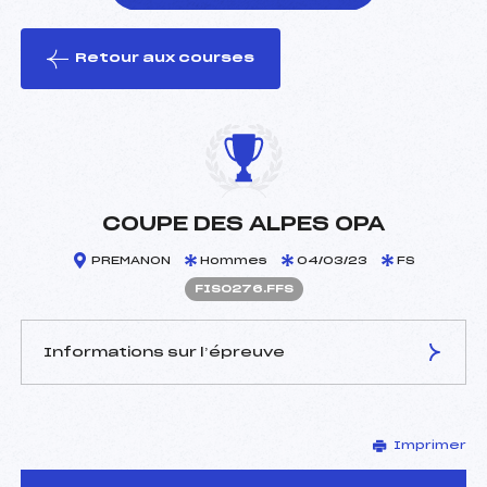
Retour aux courses
foi(s) le ski
COUPE DES ALPES OPA
PREMANON
Hommes
04/03/23
FS
FIS0276.FFS
Informations sur l’épreuve
JURY DE COMPÉTITION
Imprimer
Délégué Technique :
–
D.T Adjoint :
–