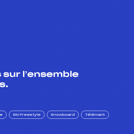
 sur l’ensemble
s.
ue
Ski Freestyle
Snowboard
Télémark