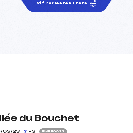
Affiner les résultats
allée du Bouchet
/03/23
FS
FMBF0033