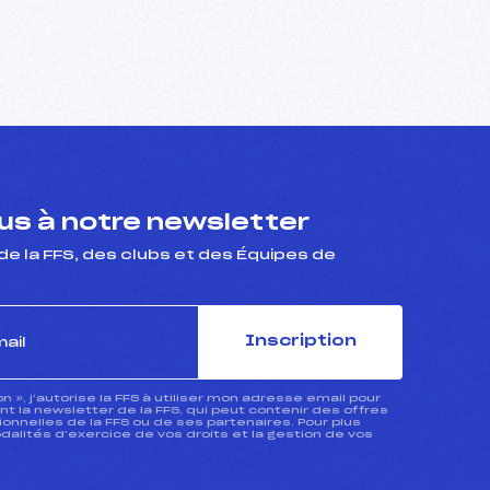
s à notre newsletter
de la FFS, des clubs et des Équipes de
Inscription
ion », j’autorise la FFS à utiliser mon adresse email pour
 la newsletter de la FFS, qui peut contenir des offres
nnelles de la FFS ou de ses partenaires. Pour plus
dalités d’exercice de vos droits et la gestion de vos