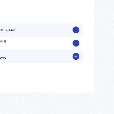
 CLUSAZ
ONS
OIS