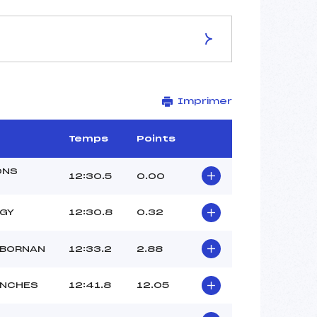
ES DE LA PISTE
Imprimer
–
4,5 km
–
Temps
Points
–
–
ONS
12:30.5
0.00
–
–
AGY
12:30.8
0.32
 BORNAN
12:33.2
2.88
ANCHES
12:41.8
12.05