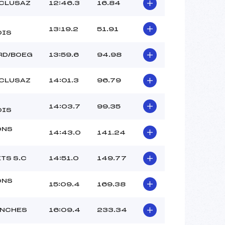
 CLUSAZ
12:46.3
16.84
13:19.2
51.91
OIS
RD/BOEG
13:59.6
94.98
 CLUSAZ
14:01.3
96.79
14:03.7
99.35
OIS
ONS
14:43.0
141.24
TS S.C
14:51.0
149.77
ONS
15:09.4
169.38
ANCHES
16:09.4
233.34