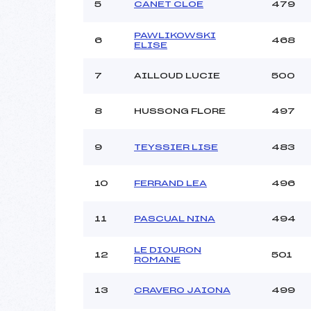
5
CANET CLOE
479
PAWLIKOWSKI
6
468
ELISE
7
AILLOUD LUCIE
500
8
HUSSONG FLORE
497
9
TEYSSIER LISE
483
10
FERRAND LEA
496
11
PASCUAL NINA
494
LE DIOURON
12
501
ROMANE
13
CRAVERO JAIONA
499