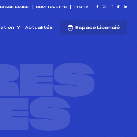
SPACE CLUBS
BOUTIQUE FFS
FFS TV
ration
Actualités
Espace Licencié
RES
ES