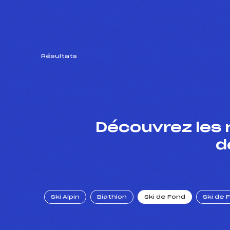
Résultats
Découvrez les 
d
Ski Alpin
Biathlon
Ski de Fond
Ski de 