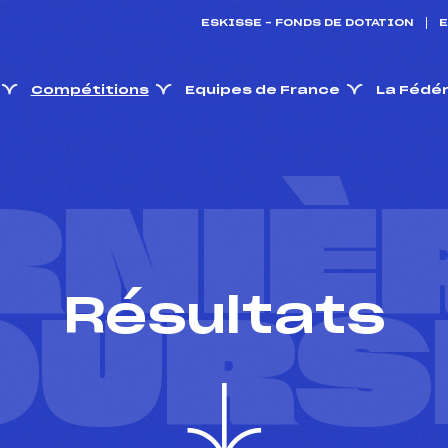
ESKISSE – FONDS DE DOTATION
E
Compétitions
Equipes de France
La Fédé
RNIÈ
Résultats
OURS