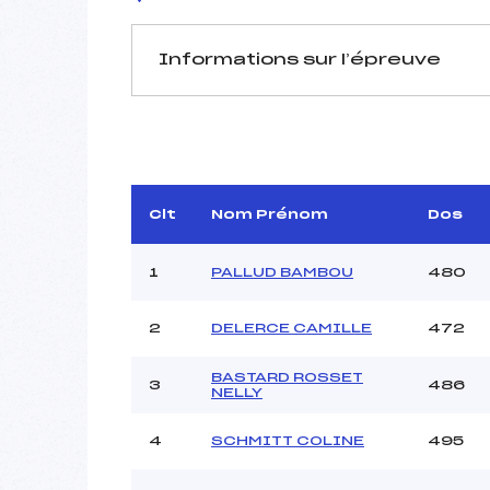
Informations sur l’épreuve
JURY DE COMPÉTITION
Délégué Technique :
R
D.T Adjoint :
Dir. Epreuve :
Clt
Nom Prénom
Dos
1
PALLUD BAMBOU
480
2
DELERCE CAMILLE
472
BASTARD ROSSET
Pénalité appliquée :
3
486
NELLY
Coefficient :
Catégorie :
4
SCHMITT COLINE
495
Style :