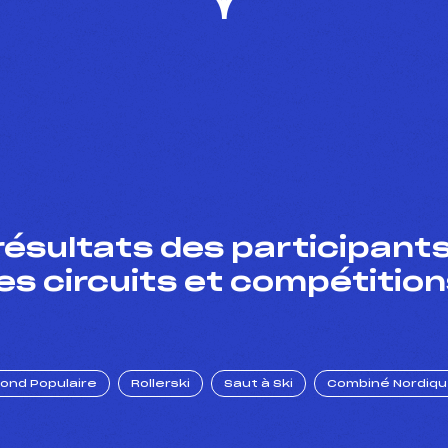
résultats des participants
es circuits et compétition
Fond Populaire
Rollerski
Saut à Ski
Combiné Nordiq