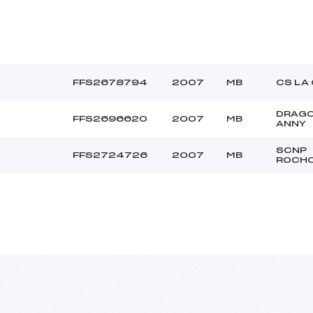
FFS2678794
2007
MB
CS LA
DRAG
FFS2696620
2007
MB
ANNY
SCNP
FFS2724726
2007
MB
ROCH