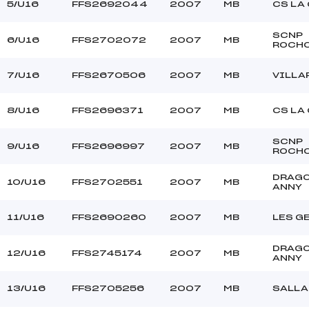
5/U16
FFS2692044
2007
MB
CS LA
SCNP
6/U16
FFS2702072
2007
MB
ROCH
7/U16
FFS2670506
2007
MB
VILLA
8/U16
FFS2696371
2007
MB
CS LA
SCNP
9/U16
FFS2696997
2007
MB
ROCH
DRAG
10/U16
FFS2702551
2007
MB
ANNY
11/U16
FFS2690260
2007
MB
LES GE
DRAG
12/U16
FFS2745174
2007
MB
ANNY
13/U16
FFS2705256
2007
MB
SALL