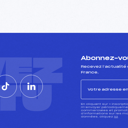
VEZ
Abonnez-vou
Recevez l’actualité 
France.
CTU
En cliquant sur « inscript
m’envoyer périodiquement
commerciales et promotio
d’informations sur les mo
données, cliquez
ici