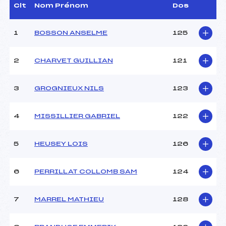
Dir. Epreuve :
ROCHET JOANNY (MB)
Clt
Nom Prénom
Dos
1
BOSSON ANSELME
125
CARACTÉRISTIQUES DE LA PISTE
Piste :
–
2
CHARVET GUILLIAN
121
Distance :
4,5 km
Point Haut :
–
3
GROGNIEUX NILS
123
Point Bas :
–
Montée Tot. :
–
Montée Max. :
–
4
MISSILLIER GABRIEL
122
Homologation :
–
5
HEUSEY LOIS
126
Pénalité appliquée :
0.0000
Coefficient :
1400
6
PERRILLAT COLLOMB SAM
124
Catégorie :
U13
Style :
–
7
MARREL MATHIEU
128