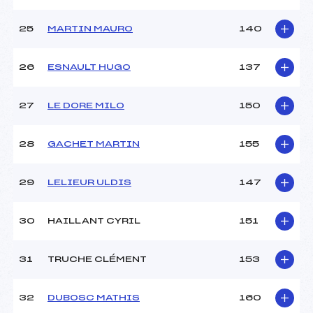
25
MARTIN MAURO
140
26
ESNAULT HUGO
137
27
LE DORE MILO
150
28
GACHET MARTIN
155
29
LELIEUR ULDIS
147
30
HAILLANT CYRIL
151
31
TRUCHE CLÉMENT
153
32
DUBOSC MATHIS
160