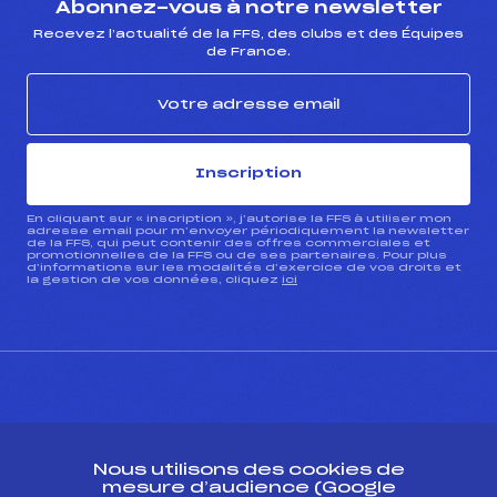
Abonnez-vous à notre newsletter
Recevez l’actualité de la FFS, des clubs et des Équipes
de France.
Inscription
En cliquant sur « inscription », j’autorise la FFS à utiliser mon
adresse email pour m’envoyer périodiquement la newsletter
de la FFS, qui peut contenir des offres commerciales et
promotionnelles de la FFS ou de ses partenaires. Pour plus
d’informations sur les modalités d’exercice de vos droits et
la gestion de vos données, cliquez
ici
CONTACT
Nous utilisons des cookies de
ESPACE PRESSE
mesure d’audience (Google