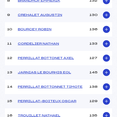
8
BRANDHOF EMMERIK
132
9
CREHALET AUGUSTIN
130
10
BOURCEY ROBIN
136
11
CORDELIER NATHAN
133
12
PERRILLAT BOTTONET AXEL
127
13
JARNIAS LE BOURHIS EOL
145
14
PERRILLAT BOTTONNET TIMOTE
138
15
PERRILLAT-BOITEUX OSCAR
129
16
TROUILLET NATHAEL
135