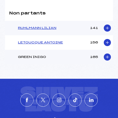
Non partants
RUHLMANN LILIAN
141
LETOUCQUE ANTOINE
156
GREEN INIGO
165
SUIVEZ
L'ACTU