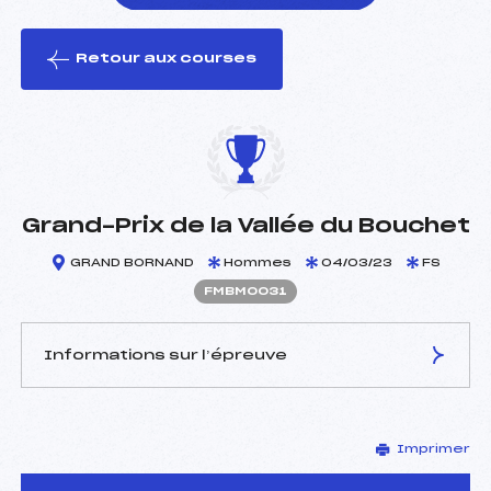
Retour aux courses
foi(s) le ski
Grand-Prix de la Vallée du Bouchet
GRAND BORNAND
Hommes
04/03/23
FS
FMBM0031
Informations sur l’épreuve
JURY DE COMPÉTITION
Imprimer
Délégué Technique :
ROGUET MATHIEU (MB)
D.T Adjoint :
–