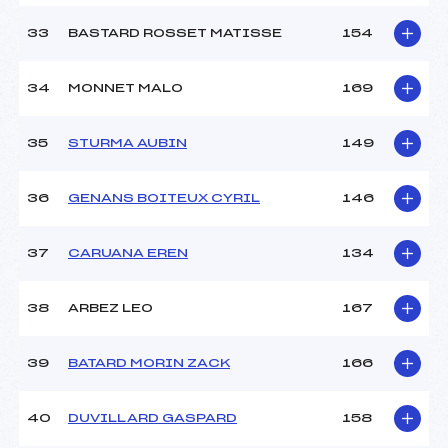
33
BASTARD ROSSET MATISSE
154
34
MONNET MALO
169
35
STURMA AUBIN
149
36
GENANS BOITEUX CYRIL
146
37
CARUANA EREN
134
38
ARBEZ LEO
167
39
BATARD MORIN ZACK
166
40
DUVILLARD GASPARD
158